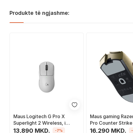
Produkte të ngjashme:
Maus Logitech G Pro X
Maus gaming Razer
Superlight 2 Wireless, i
Pro Counter Strike 
bardhë
wireless, 35K DPI, i
13,890 MKD.
16,290 MKD.
-7%