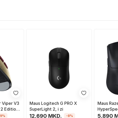
 Viper V3
Maus Logitech G PRO X
Maus Raz
2 Edition,
SuperLight 2, i zi
HyperSpee
 zi
12,690 MKD.
5,890 
-9%
-8%