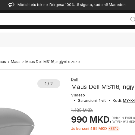
Mbështetu tek ne. Dërgesa 100% të sigurta, kudo në Maqedoni.
Maus
Maus
Maus Dell MS116, ngjyrë e zezë
Dell
1 / 2
Maus Dell MS116, ngjy
Vlerëso
•
Garancioni:
1 vit
•
Kodi:
1,485 MKD.
990 MKD.
Përfshirë TVSH-
Pa TVSH 943 MKD
Ju kurseni 495 MKD.
-33%