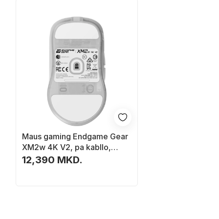
Maus gaming Endgame Gear
XM2w 4K V2, pa kabllo,
optik, i bardhë
12,390 MKD.