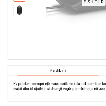
E SHITUR
Përshkrimi
Ky produkt paraqet një maus optik me tela i cili përmban k
majtë dhe të djathtë, si dhe një vegël për rrëshqitje në ueb 