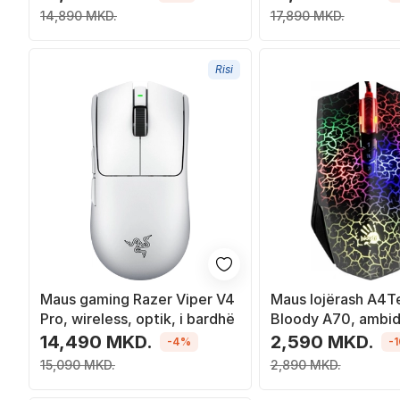
14,890 MKD.
17,890 MKD.
Risi
Maus gaming Razer Viper V4
Maus lojërash A4T
Pro, wireless, optik, i bardhë
Bloody A70, ambid
ndriçim RGB, i zi
14,490 MKD.
2,590 MKD.
-4%
-
15,090 MKD.
2,890 MKD.