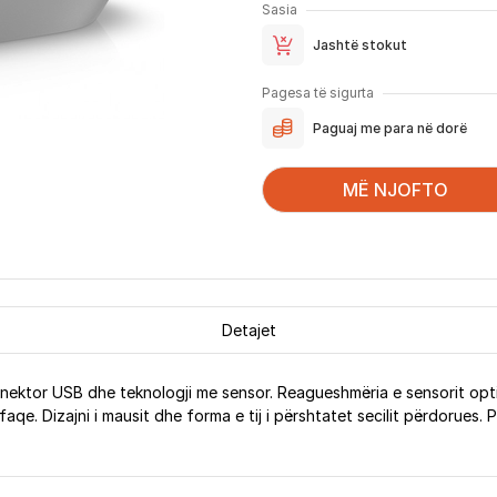
Sasia
Jashtë stokut
Pagesa të sigurta
Paguaj me para në dorë
MË NJOFTO
Detajet
onektor USB dhe teknologji me sensor. Reagueshmëria e sensorit opti
faqe. Dizajni i mausit dhe forma e tij i përshtatet secilit përdorues. 