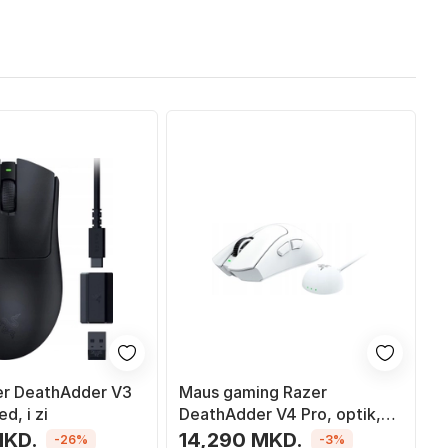
er DeathAdder V3
Maus gaming Razer
d, i zi
DeathAdder V4 Pro, optik,
wireless, i bardhë
MKD.
14,290 MKD.
-26%
-3%