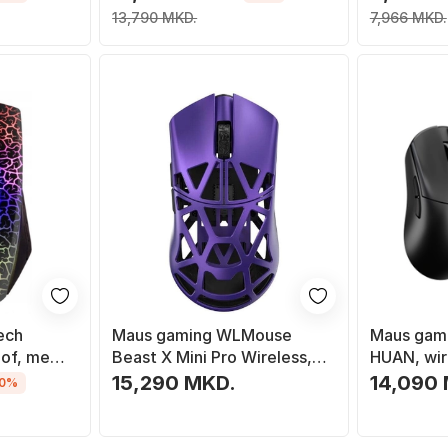
13,790 MKD.
7,966 MKD.
ech
Maus gaming WLMouse
Maus ga
of, me
Beast X Mini Pro Wireless,
HUAN, wire
36g, RGB, lejla
15,290 MKD.
14,090
10%