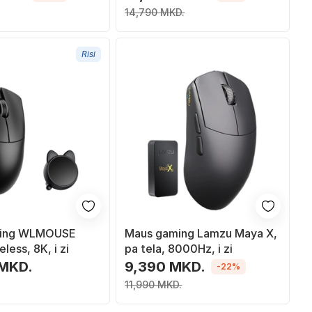
14,790 MKD.
Risi
ming WLMOUSE
Maus gaming Lamzu Maya X,
less, 8K, i zi
pa tela, 8000Hz, i zi
 MKD.
9,390 MKD.
-22%
11,990 MKD.