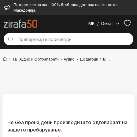
Потпрете се на нас. 100% безбедна достава насекаде во
Македонија.
MK
/
Denar
ТВ, Аудио и Фотоапарати
Аудио
Додатоци
Bluetooth приемник
Не беа пронајдени производи што одговараат на
вашето пребарување.