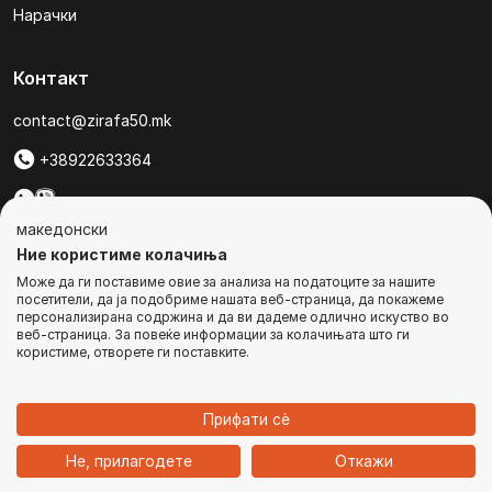
Нарачки
Контакт
contact@zirafa50.mk
+38922633364
За барања на понуди, контактирајте нѐ на:
македонски
b2b@zirafa50.mk
Ние користиме колачиња
Може да ги поставиме овие за анализа на податоците за нашите
Jадранска Магистрала 86, Skopje, North Macedonia
посетители, да ја подобриме нашата веб-страница, да покажеме
персонализирана содржина и да ви дадеме одлично искуство во
веб-страница. За повеќе информации за колачињата што ги
користиме, отворете ги поставките.
© Сите права се задржани
Прифати сѐ
1
Не, прилагодете
Откажи
Дома
Категории
Најавете се
Кошничка
Чат