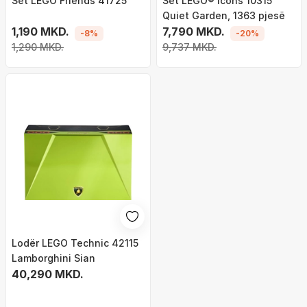
Set LEGO Friends 41725
Set LEGO® Icons 10315
Quiet Garden, 1363 pjesë
1,190 MKD.
7,790 MKD.
-8%
-20%
1,290 MKD.
9,737 MKD.
Lodër LEGO Technic 42115
Lamborghini Sian
40,290 MKD.