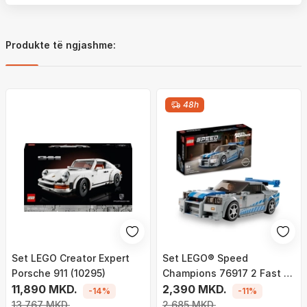
Produkte të ngjashme:
48h
Set LEGO Creator Expert
Set LEGO® Speed
Porsche 911 (10295)
Champions 76917 2 Fast 2
11,890 MKD.
Furious Nissan Skyline GT-
2,390 MKD.
-14%
-11%
R (R34)
13,767 MKD.
2,685 MKD.