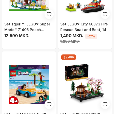
Set zgjerimi LEGO® Super
Set LEGO® City 60373 Fire
Mario™ 71408 Peach
Rescue Boat and Boat, 144
Castle, 1216 pjesë
12,590 MKD.
pjesë
1,490 MKD.
-21%
1,890 MKD.
48h