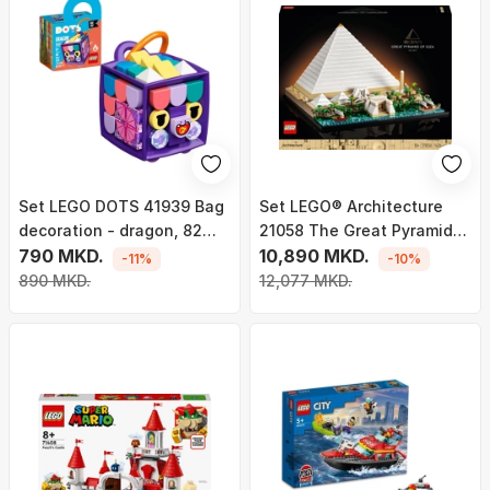
Set LEGO DOTS 41939 Bag
Set LEGO® Architecture
decoration - dragon, 82
21058 The Great Pyramid
pjesë
790 MKD.
of Giza
10,890 MKD.
-11%
-10%
890 MKD.
12,077 MKD.