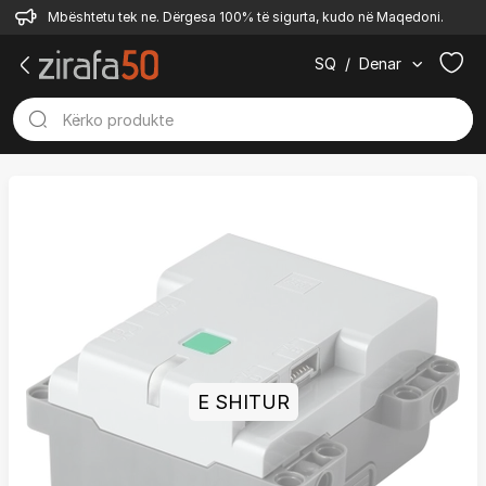
Mbështetu tek ne. Dërgesa 100% të sigurta, kudo në Maqedoni.
SQ
/
Denar
E SHITUR