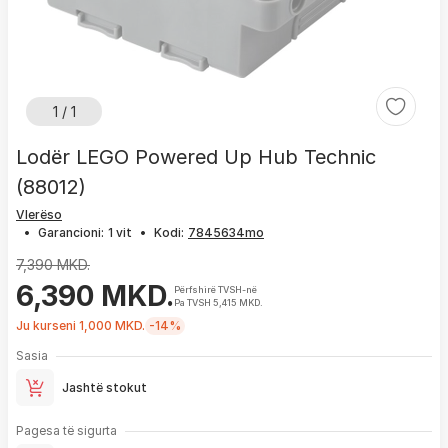
1 / 1
Lodër LEGO Powered Up Hub Technic
(88012)
Vlerëso
•
Garancioni:
1 vit
•
Kodi:
7,390 MKD.
6,390 MKD.
Përfshirë TVSH-në
Pa TVSH 5,415 MKD.
Ju kurseni 1,000 MKD.
-14%
Sasia
Jashtë stokut
Pagesa të sigurta