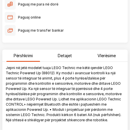
Paguaj me para në dorë
Paguaj online
Paguaj me transfer bankar
Përshkrimi
Detajet
Vlerësime
Jepni në jetë modelet tuaja LEGO Technic me këtë qendër LEGO
Technic Powered Up (88012). Ky modul i avancuar kontrolli ka një
sensor të integruar të animit, plus 4 porte hyrëse/dalëse për
programimin dhe kontrollin e sensorëve, motorëve dhe dritave LEGO
Powered Up. Ka një sensor të integruar të pjerrësisë dhe 4 porte
hyrëse/dalëse për programimin dhe kontrollin e sensorëve, motorëve
dhe dritave LEGO Powered Up. Lidhet me aplikacionin LEGO Technic
CONTROL+ nëpërmjet Bluetooth dhe është i pajtueshëm me
aplikacionin Powered Up. • Moduli i projektuar për përdorim me
sistemin LEGO Technic. Produkti kërkon 6 bateri AA (nuk përfshihen).
Një shtesë e shkëlqyer për projektet shkencore dhe robotike.