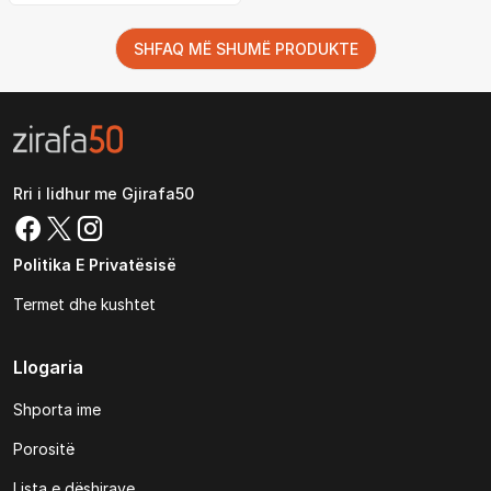
SHFAQ MË SHUMË PRODUKTE
Rri i lidhur me Gjirafa50
Politika E Privatësisë
Termet dhe kushtet
Llogaria
Shporta ime
Porositë
Lista e dëshirave