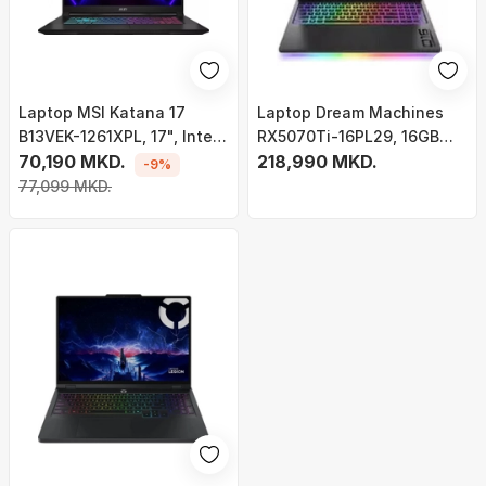
Laptop MSI Katana 17
Laptop Dream Machines
B13VEK-1261XPL, 17", Intel
RX5070Ti-16PL29, 16GB
Core i7-13620H, 16GB RAM,
70,190 MKD.
RAM, SSD 512GB, i zi
218,990 MKD.
-9%
1TB SSD, GeForce Nvidia
77,099 MKD.
RTX 4050