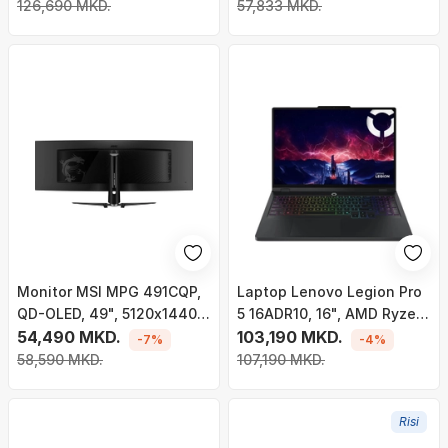
RAM 2TB SSD, i zi
512GB SSD, NVIDIA GeForce
126,690 MKD.
57,833 MKD.
RTX 4050, i zi
Monitor MSI MPG 491CQP,
Laptop Lenovo Legion Pro
QD-OLED, 49", 5120x1440,
5 16ADR10, 16", AMD Ryzen
DQHD, 144Hz, HDR True
54,490 MKD.
7 8745HX, 32GB RAM, 1TB
103,190 MKD.
-7%
-4%
Black 400​
SSD, NVIDIA GeForce RTX
58,590 MKD.
107,190 MKD.
5060, i zi
Risi