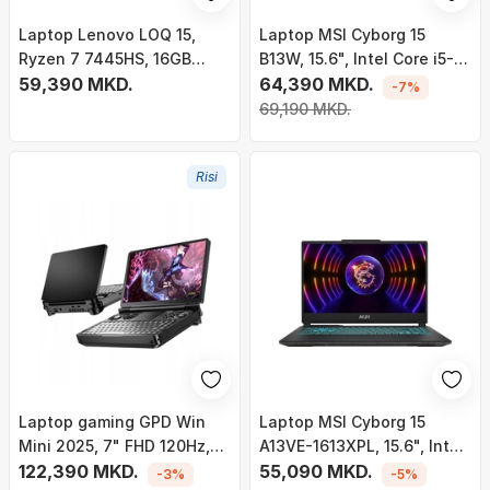
Laptop Lenovo LOQ 15,
Laptop MSI Cyborg 15
Ryzen 7 7445HS, 16GB
B13W, 15.6", Intel Core i5-
RAM, 512GB SSD, RTX 3050,
59,390 MKD.
13420H, 16GB DDR5, 512GB
64,390 MKD.
-7%
15.6", i hirtë
SSD, NVIDIA GeForce RTX
69,190 MKD.
5060 8GB GDDR7, i zi
Risi
Laptop gaming GPD Win
Laptop MSI Cyborg 15
Mini 2025, 7" FHD 120Hz,
A13VE-1613XPL, 15.6", Intel
Ryzen AI 9 HX370, 32GB
122,390 MKD.
Core i5-13420H, 16GB RAM,
55,090 MKD.
-3%
-5%