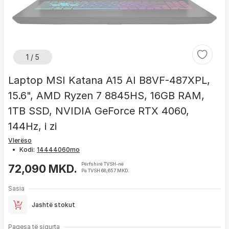
1 / 5
Laptop MSI Katana A15 AI B8VF-487XPL,
15.6", AMD Ryzen 7 8845HS, 16GB RAM,
1TB SSD, NVIDIA GeForce RTX 4060,
144Hz, i zi
Vlerëso
•
Kodi:
Përfshirë TVSH-në
72,090 MKD.
Pa TVSH 68,657 MKD.
Sasia
Jashtë stokut
Pagesa të sigurta