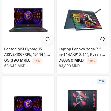
Laptop MSI Cyborg 15
Laptop Lenovo Yoga 7 2-
A13VE-1067XPL, 15" 144 Hz,
in-1 14AKP10, 14", Ryzen AI
i7-13620H, 16GB RAM,
65,390 MKD.
5 340, 16GB, 512GB, i kaltër
78,890 MKD.
-5%
-6%
512GB SSD, Nvidia RTX
68,643 MKD.
83,809 MKD.
4050
Risi