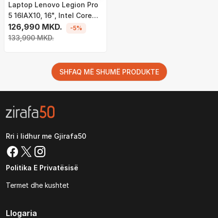
Laptop Lenovo Legion Pro
5 16IAX10, 16", Intel Core
Ultra 7 255HX, 32GB RAM,
126,990 MKD.
-5%
1TB SSD, NVIDIA GeForce
133,990 MKD.
RTX 5070, i zi
SHFAQ MË SHUMË PRODUKTE
Rri i lidhur me Gjirafa50
Politika E Privatësisë
Termet dhe kushtet
Llogaria