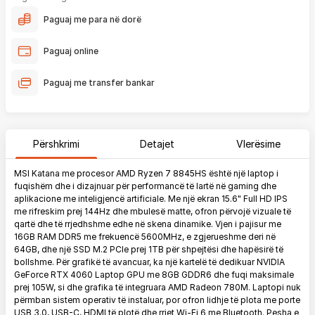
Paguaj me para në dorë
Paguaj online
Paguaj me transfer bankar
Përshkrimi
Detajet
Vlerësime
MSI Katana me procesor AMD Ryzen 7 8845HS është një laptop i
fuqishëm dhe i dizajnuar për performancë të lartë në gaming dhe
aplikacione me inteligjencë artificiale. Me një ekran 15.6" Full HD IPS
me rifreskim prej 144Hz dhe mbulesë matte, ofron përvojë vizuale të
qartë dhe të rrjedhshme edhe në skena dinamike. Vjen i pajisur me
16GB RAM DDR5 me frekuencë 5600MHz, e zgjerueshme deri në
64GB, dhe një SSD M.2 PCIe prej 1TB për shpejtësi dhe hapësirë të
bollshme. Për grafikë të avancuar, ka një kartelë të dedikuar NVIDIA
GeForce RTX 4060 Laptop GPU me 8GB GDDR6 dhe fuqi maksimale
prej 105W, si dhe grafika të integruara AMD Radeon 780M. Laptopi nuk
përmban sistem operativ të instaluar, por ofron lidhje të plota me porte
USB 3.0, USB-C, HDMI të plotë dhe rrjet Wi-Fi 6 me Bluetooth. Pesha e