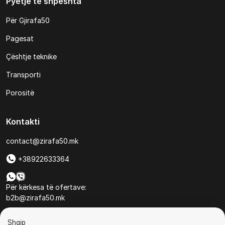
Pyetje të shpeshta
Për Gjirafa50
Pagesat
Çështje teknike
Transporti
Porositë
Kontakti
contact@zirafa50.mk
+38922633364
Për kërkesa të ofertave:
b2b@zirafa50.mk
Jadranska Magistrala No. 86, Skopje, North Macedonia
Shqip