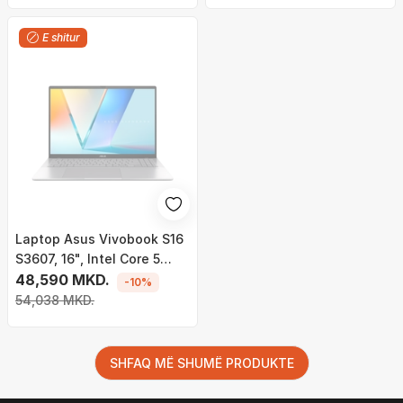
E shitur
Laptop Asus Vivobook S16
S3607, 16", Intel Core 5
210H, 16GB RAM, 512GB
48,590 MKD.
-10%
SSD,Intel UHD Graphics, i
54,038 MKD.
argjendtë
SHFAQ MË SHUMË PRODUKTE