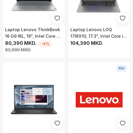
Laptop Lenovo ThinkBook
Laptop Lenovo LOQ
16 G9 IRL, 16", Intel Core 5
17IRX10, 17.3", Intel Core i5-
210H, 16GB RAM, 512GB
80,390 MKD.
13450HX, 16GB RAM, 512GB
104,390 MKD.
-4%
SSD, Intel UHD Graphics Xe
SSD, NVIDIA GeForce RTX
83,990 MKD.
G4, gri
5050, i hirtë
Risi