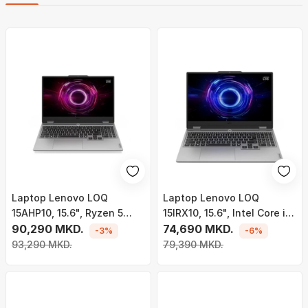
Laptop Lenovo LOQ
Laptop Lenovo LOQ
15AHP10, 15.6", Ryzen 5
15IRX10, 15.6", Intel Core i5-
220, 16 GB, 512 GB, RTX
90,290 MKD.
13450HX, 16GB RAM, 512GB
74,690 MKD.
-3%
-6%
5050, 144 Hz, i hirtë
SSD, NVIDIA GeForce RTX
93,290 MKD.
79,390 MKD.
5050, i hirtë