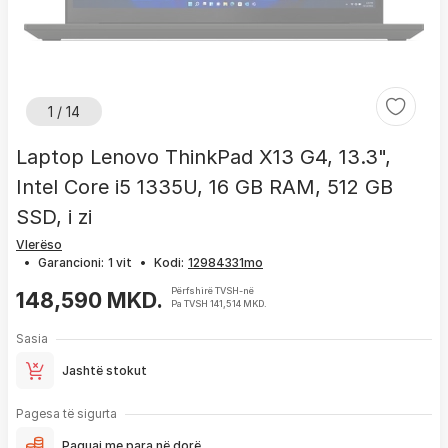
1 / 14
Laptop Lenovo ThinkPad X13 G4, 13.3",
Intel Core i5 1335U, 16 GB RAM, 512 GB
SSD, i zi
Vlerëso
•
Garancioni:
1 vit
•
Kodi:
Përfshirë TVSH-në
148,590 MKD.
Pa TVSH 141,514 MKD.
Sasia
Jashtë stokut
Pagesa të sigurta
Paguaj me para në dorë