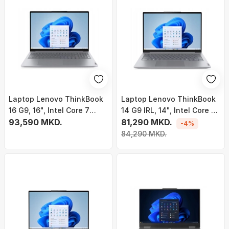
Laptop Lenovo ThinkBook
Laptop Lenovo ThinkBook
16 G9, 16", Intel Core 7
14 G9 IRL, 14", Intel Core 5
240H, 16GB RAM, 512GB
93,590 MKD.
210H, 16GB RAM, 512GB
81,290 MKD.
-4%
SSD, Intel UHD Graphics
SSD, Intel UHD Graphics Xe
84,290 MKD.
64EUs, gri
G4, i hirtë