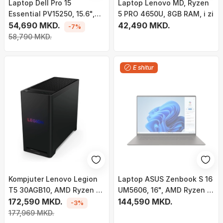
Laptop Dell Pro 15
Laptop Lenovo MD, Ryzen
Essential PV15250, 15.6",
5 PRO 4650U, 8GB RAM, i zi
Intel Core i5-1334U, 16GB
54,690 MKD.
42,490 MKD.
-7%
RAM, 512GB SSD, Intel UHD
58,790 MKD.
Graphics, i zi
E shitur
Kompjuter Lenovo Legion
Laptop ASUS Zenbook S 16
T5 30AGB10, AMD Ryzen 7
UM5606, 16", AMD Ryzen AI
7700X, 32GB RAM, 2 TB
172,590 MKD.
7 350, 24GB RAM, 1TB SSD,
144,590 MKD.
-3%
M.2 PCIe, NVIDIA GeForce,
AMD Radeon 860M, i zi
177,969 MKD.
RTX 5070 Ti, i zi