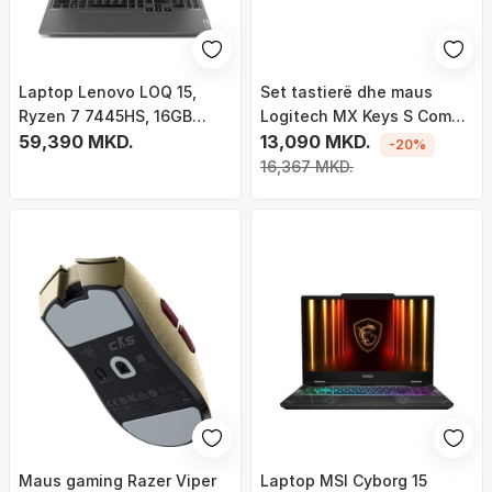
Laptop Lenovo LOQ 15,
Set tastierë dhe maus
Ryzen 7 7445HS, 16GB
Logitech MX Keys S Combo
RAM, 512GB SSD, RTX 3050,
59,390 MKD.
Graphite
13,090 MKD.
-20%
15.6", i hirtë
16,367 MKD.
Maus gaming Razer Viper
Laptop MSI Cyborg 15