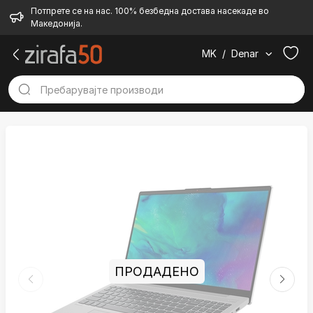
Потпрете се на нас. 100% безбедна достава насекаде во
Македонија.
MK
/
Denar
ПРОДАДЕНО