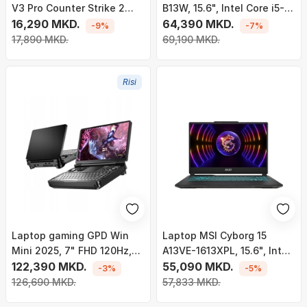
V3 Pro Counter Strike 2
B13W, 15.6", Intel Core i5-
Edition, wireless, 35K DPI, i
16,290 MKD.
13420H, 16GB DDR5, 512GB
64,390 MKD.
-9%
-7%
zi
SSD, NVIDIA GeForce RTX
17,890 MKD.
69,190 MKD.
5060 8GB GDDR7, i zi
Risi
Laptop gaming GPD Win
Laptop MSI Cyborg 15
Mini 2025, 7" FHD 120Hz,
A13VE-1613XPL, 15.6", Intel
Ryzen AI 9 HX370, 32GB
122,390 MKD.
Core i5-13420H, 16GB RAM,
55,090 MKD.
-3%
-5%
RAM 2TB SSD, i zi
512GB SSD, NVIDIA GeForce
126,690 MKD.
57,833 MKD.
RTX 4050, i zi