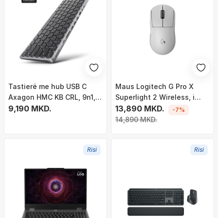
Tastierë me hub USB C
Maus Logitech G Pro X
Axagon HMC KB CRL, 9n1,
Superlight 2 Wireless, i
0.6m, gri
9,190 MKD.
bardhë
13,890 MKD.
-7%
14,890 MKD.
Risi
Risi