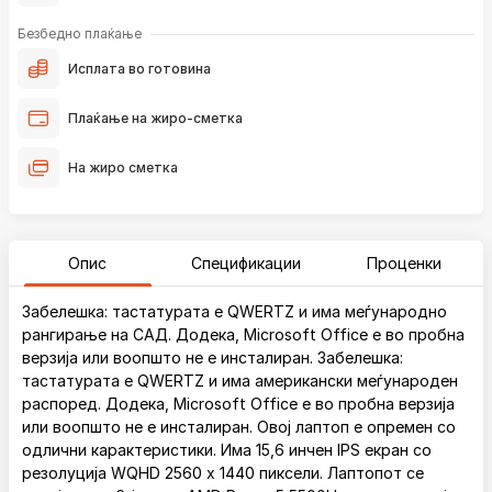
Безбедно плаќање
Исплата во готовина
Плаќање на жиро-сметка
На жиро сметка
Опис
Спецификации
Проценки
Забелешка: тастатурата е QWERTZ и има меѓународно
рангирање на САД. Додека, Microsoft Office е во пробна
верзија или воопшто не е инсталиран. Забелешка:
тастатурата е QWERTZ и има американски меѓународен
распоред. Додека, Microsoft Office е во пробна верзија
или воопшто не е инсталиран. Овој лаптоп е опремен со
одлични карактеристики. Има 15,6 инчен IPS екран со
резолуција WQHD 2560 x 1440 пиксели. Лаптопот се