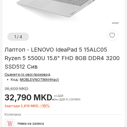
1 / 4
Лаптоп - LENOVO IdeaPad 5 15ALC05
Ryzen 5 5500U 15.6" FHD 8GB DDR4 3200
SSD512 Сив
Оценете го овој производ
•
Код:
36,609 MKD.
32,790 MKD.
со ДДВ
Без ДДВ 31,229 MKD.
Заштеди 3,819 MKD.
-10%
Количина
Нема на залиха