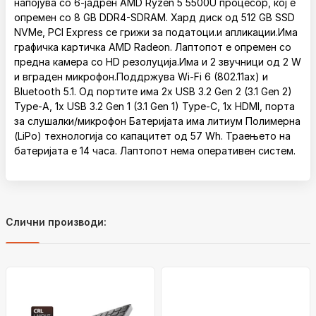
напојува со 6-јадрен AMD Ryzen 5 5500U процесор, кој е
опремен со 8 GB DDR4-SDRAM. Хард диск од 512 GB SSD
NVMe, PCI Express се грижи за податоци.и апликации.Има
графичка картичка AMD Radeon. Лаптопот е опремен со
предна камера со HD резолуција.Има и 2 звучници од 2 W
и вграден микрофон.Поддржува Wi-Fi 6 (802.11ax) и
Bluetooth 5.1. Од портите има 2x USB 3.2 Gen 2 (3.1 Gen 2)
Type-A, 1x USB 3.2 Gen 1 (3.1 Gen 1) Type-C, 1x HDMI, порта
за слушалки/микрофон Батеријата има литиум Полимерна
(LiPo) технологија со капацитет од 57 Wh. Траењето на
батеријата е 14 часа. Лаптопот нема оперативен систем.
Слични производи: