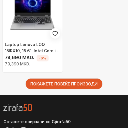
Laptop Lenovo LOQ
15IRX10, 15.6", Intel Core i5-
13450HX, 16GB RAM, 512GB
74,690 MKD.
-6%
SSD, NVIDIA GeForce RTX
79,390 MKD.
5050, i hirtë
ПОКАЖЕТЕ ПОВЕЌЕ ПРОИЗВОДИ
Останете поврзани со Gjirafa50