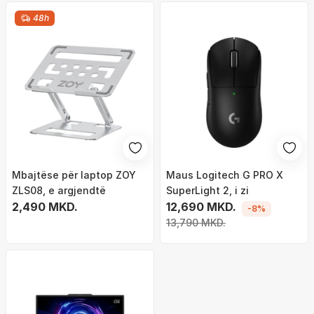
48h
Mbajtëse për laptop ZOY
Maus Logitech G PRO X
ZLS08, e argjendtë
SuperLight 2, i zi
2,490 MKD.
12,690 MKD.
-8%
13,790 MKD.