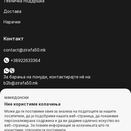
Техничка поддршка
Достава
Нарачки
Контакт
contact@zirafa50.mk
+38922633364
За барања на понуди, контактирајте нѐ на:
b2b@zirafa50.mk
Jадранска Магистрала 86, Skopje, North Macedonia
македонски
Ние користиме колачиња
Може да ги поставиме овие за анализа на податоците за нашите
посетители, да ја подобриме нашата веб-страница, да покажеме
персонализирана содржина и да ви дадеме одлично искуство во
веб-страница. За повеќе информации за колачињата што ги
© Сите права се задржани
користиме, отворете ги поставките.