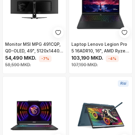
Monitor MSI MPG 491CQP,
Laptop Lenovo Legion Pro
QD-OLED, 49", 5120x1440,
5 16ADR10, 16", AMD Ryzen
DQHD, 144Hz, HDR True
54,490 MKD.
7 8745HX, 32GB RAM, 1TB
103,190 MKD.
-7%
-4%
Black 400​
SSD, NVIDIA GeForce RTX
58,590 MKD.
107,190 MKD.
5060, i zi
Risi