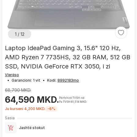
1 / 12
Laptop IdeaPad Gaming 3, 15.6" 120 Hz,
AMD Ryzen 7 7735HS, 32 GB RAM, 512 GB
SSD, NVIDIA GeForce RTX 3050, i zi
Vlerëso
•
Garancioni:
1 vit
•
Kodi:
68,790 MKD.
64,590 MKD.
Përfshirë TVSH-në
Pa TVSH 61,514 MKD.
Ju kurseni 4,200 MKD.
-6%
Sasia
Jashtë stokut