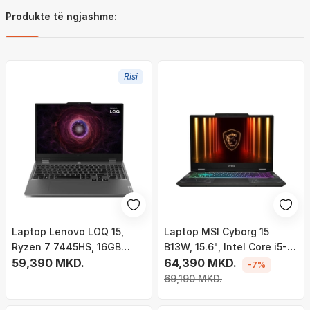
Produkte të ngjashme:
Risi
Laptop Lenovo LOQ 15,
Laptop MSI Cyborg 15
Ryzen 7 7445HS, 16GB
B13W, 15.6", Intel Core i5-
RAM, 512GB SSD, RTX 3050,
59,390 MKD.
13420H, 16GB DDR5, 512GB
64,390 MKD.
-7%
15.6", i hirtë
SSD, NVIDIA GeForce RTX
69,190 MKD.
5060 8GB GDDR7, i zi