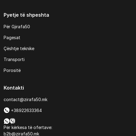
Pyetje të shpeshta
Për Gjirafa50
Pagesat
Çështje teknike
Transporti
Porositë
Kontakti
contact@zirafa50.mk
+38922633364
Për kërkesa të ofertave:
b2b@zirafa50.mk