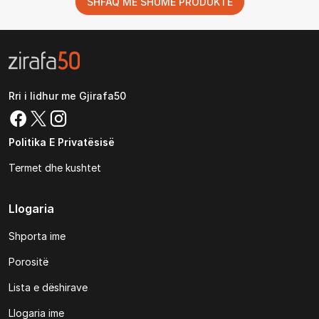
SHFAQ MË SHUMË PRODUKTE
Rri i lidhur me Gjirafa50
Politika E Privatësisë
Termet dhe kushtet
Llogaria
Shporta ime
Porositë
Lista e dëshirave
Llogaria ime