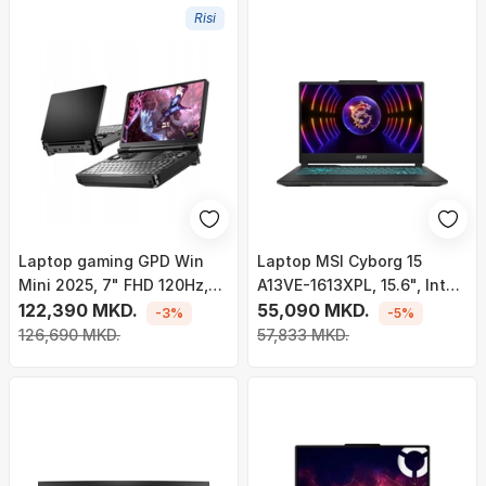
Risi
Laptop gaming GPD Win
Laptop MSI Cyborg 15
Mini 2025, 7" FHD 120Hz,
A13VE-1613XPL, 15.6", Intel
Ryzen AI 9 HX370, 32GB
122,390 MKD.
Core i5-13420H, 16GB RAM,
55,090 MKD.
-3%
-5%
RAM 2TB SSD, i zi
512GB SSD, NVIDIA GeForce
126,690 MKD.
57,833 MKD.
RTX 4050, i zi