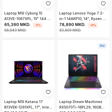
Laptop MSI Cyborg 15
Laptop Lenovo Yoga 7 2-
A13VE-1067XPL, 15" 144 Hz,
in-1 14AKP10, 14", Ryzen AI
i7-13620H, 16GB RAM,
65,390 MKD.
5 340, 16GB, 512GB, i kaltër
78,890 MKD.
-5%
-6%
512GB SSD, Nvidia RTX
68,643 MKD.
83,809 MKD.
4050
Risi
Laptop MSI Katana 17
Laptop Dream Machines
B13VEK-1261XPL, 17", Intel
RX5070Ti-16PL29, 16GB