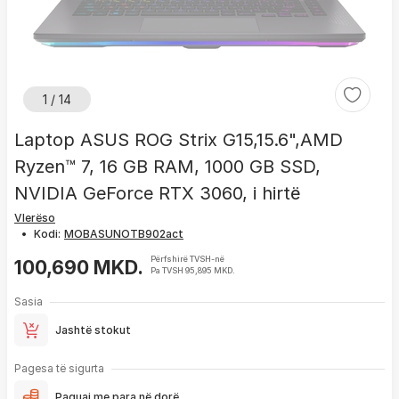
1 / 14
Laptop ASUS ROG Strix G15,15.6",AMD
Ryzen™ 7, 16 GB RAM, 1000 GB SSD,
NVIDIA GeForce RTX 3060, i hirtë
Vlerëso
•
Kodi:
Përfshirë TVSH-në
100,690 MKD.
Pa TVSH 95,895 MKD.
Sasia
Jashtë stokut
Pagesa të sigurta
Paguaj me para në dorë