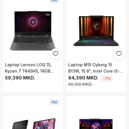
Risi
Laptop Lenovo LOQ 15,
Laptop MSI Cyborg 15
Ryzen 7 7445HS, 16GB
B13W, 15.6", Intel Core i5-
RAM, 512GB SSD, RTX 3050,
59,390 MKD.
13420H, 16GB DDR5, 512GB
64,390 MKD.
-7%
15.6", i hirtë
SSD, NVIDIA GeForce RTX
69,190 MKD.
5060 8GB GDDR7, i zi
Risi