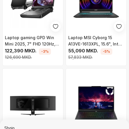
Laptop gaming GPD Win
Laptop MSI Cyborg 15
Mini 2025, 7" FHD 120Hz,
A13VE-1613XPL, 15.6", Intel
Ryzen AI 9 HX370, 32GB
122,390 MKD.
Core i5-13420H, 16GB RAM,
55,090 MKD.
-3%
-5%
RAM 2TB SSD, i zi
512GB SSD, NVIDIA GeForce
126,690 MKD.
57,833 MKD.
RTX 4050, i zi
Shqip