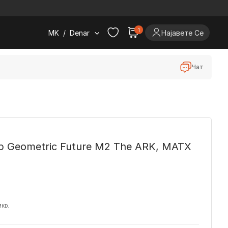
.
1
MK
/
Denar
Најавете Се
Чат
р Geometric Future M2 The ARK, MATX
MKD.