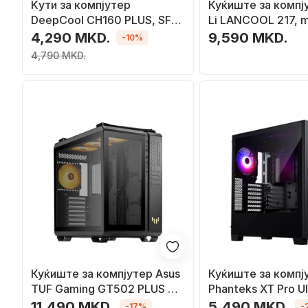
Kути за компјутер
Куќиште за компју
DeepCool CH160 PLUS, SFF,
Li LANCOOL 217, m
ATX напојување, црна
зацврстено стакл
4,290 MKD.
9,590 MKD.
-10%
4,790 MKD.
Куќиште за компјутер Asus
Куќиште за компј
TUF Gaming GT502 PLUS TG
Phanteks XT Pro U
ARGB, Црна, Midi Tower
Midi Tower
11,490 MKD.
5,490 MKD.
-17%
-