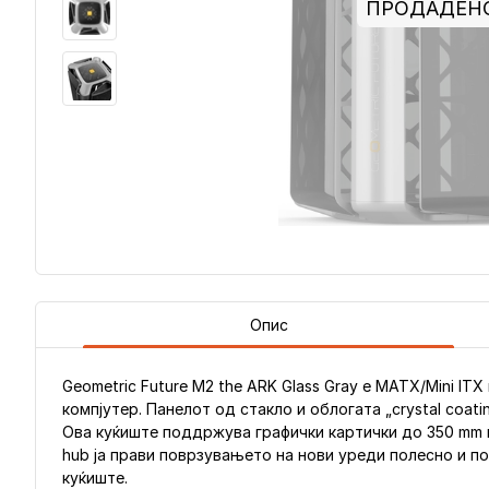
ПРОДАДЕН
Опис
Geometric Future M2 the ARK Glass Gray е MATX/Mini IT
компјутер. Панелот од стакло и облогата „crystal coat
Ова куќиште поддржува графички картички до 350 mm и
hub ја прави поврзувањето на нови уреди полесно и по
куќиште.