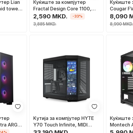
тер Lian
Куќиште за компјутер
Куќиште 
id tower,
Fractal Design Core 1100,
Cougar FV
о, црно
Mini Tower
Tower, р
2,590 MKD.
8,090 
-33%
3,885 MKD.
8,990 MKD
утер
Kутија за компјутер HYTE
Куќиште 
ltra ARGB,
Y70 Touch Infinite, MIDI
Montech A
Tower, екран 14.9\" на
Црна, Mid
33,190 MKD.
5,990 
24%