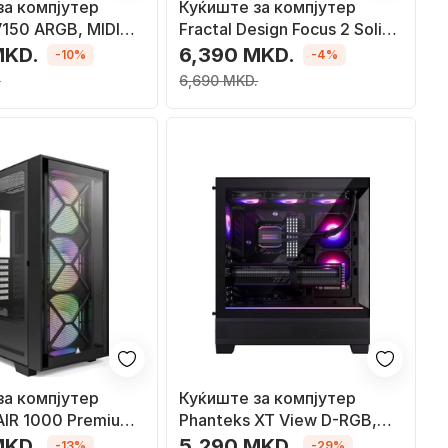
за компјутер
Куќиште за компјутер
150 ARGB, MIDI
Fractal Design Focus 2 Solid,
озово
Midi Tower
MKD.
6,390 MKD.
-10%
-4%
.
6,690 MKD.
за компјутер
Куќиште за компјутер
IR 1000 Premium,
Phanteks XT View D-RGB,
i Tower
Црна, Midi Tower
MKD.
5,290 MKD.
-13%
-29%