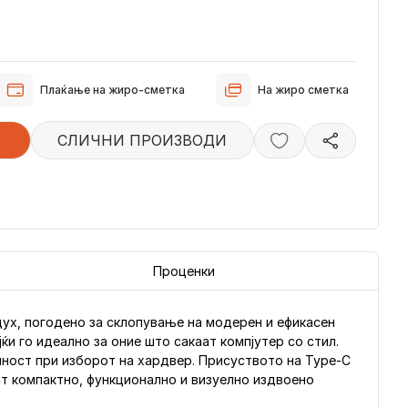
Плаќање на жиро-сметка
На жиро сметка
СЛИЧНИ ПРОИЗВОДИ
Проценки
оздух, погодено за склопување на модерен и ефикасен
ќи го идеално за оние што сакаат компјутер со стил.
лност при изборот на хардвер. Присуството на Type-C
аат компактно, функционално и визуелно издвоено