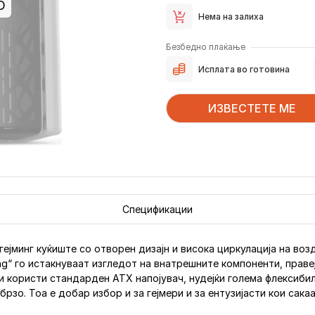
О
Нема на залиха
Безбедно плаќање
Исплата во готовина
ИЗВЕСТЕТЕ МЕ
Спецификации
X гејминг куќиште со отворен дизајн и висока циркулација на в
ing“ го истакнуваат изгледот на внатрешните компоненти, правеј
 користи стандарден ATX напојувач, нудејќи голема флексиби
брзо. Тоа е добар избор и за гејмери и за ентузијасти кои сак