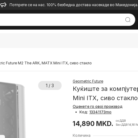
Потпрете се на нас. 100% безбедна достава насекаде во Македонија
ic Future M2 The ARK, MATX Mini ITX, сиво стакло
Geometric Future
1 / 3
Куќиште за компјуте
Mini ITX, сиво стакло
Оценете го овој производ
•
Код:
со ДДВ
14,890 MKD.
Без ДДВ 14,181 
Количина