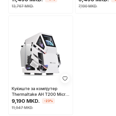
13,767 MKD.
7,190 MKD.
Куќиште за компјутер
Thermaltake AH T200 Micro,
бело, Mini Tower
9,190 MKD.
-23%
11,947 MKD.