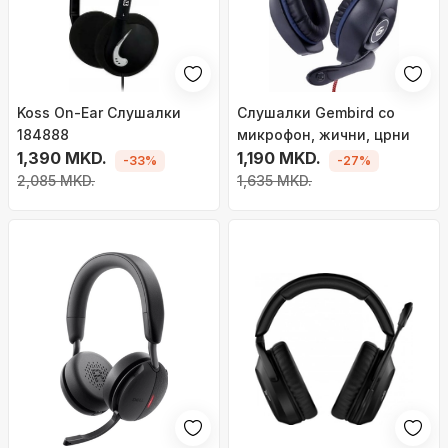
Koss On-Ear Слушалки
Слушалки Gembird со
184888
микрофон, жични, црни
1,390 MKD.
1,190 MKD.
-33%
-27%
2,085 MKD.
1,635 MKD.