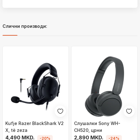
Слични производи:
Kufje Razer BlackShark V2
Слушалки Sony WH-
X, të zeza
CH520, црни
4,490 MKD.
2,890 MKD.
-20%
-24%