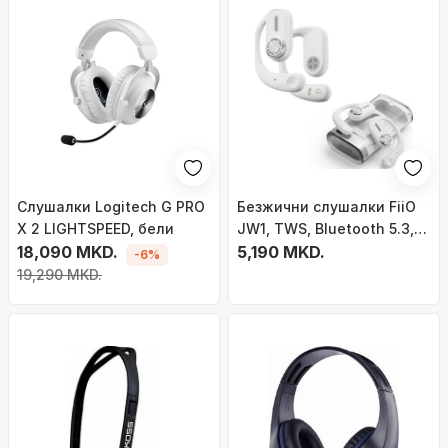
Слушалки Logitech G PRO
Безжични слушалки FiiO
X 2 LIGHTSPEED, бели
JW1, TWS, Bluetooth 5.3,
18,090 MKD.
бели
5,190 MKD.
-6%
19,290 MKD.