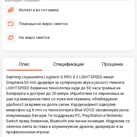
Безбедно плаќање
Исплата во готовина
Плаќање на жиро-сметка
На жиро сметка
Опис
Спецификации
Проценки
Gejming слушалките Logitech G PRO X 2 LIGHTSPEED имаат
Graphene 50 mm драјвери за супериорен звук и јасност. Нивната
LIGHTSPEED безжична технологија нуди до 50 часа траење на
батеријата и дострел до 30 метри. Изработени со перничиња за
уши од мемориска пена со кожа или ткаенина, обезбедуваат
удобност за време на долги сесии. Кардиоидниот одвојлив
микрофон од 6 mm со технологијата Blue VO!CE овозможува јасна
комуникација без шум. Ги поддржува PC, PlayStation и Nintendo
Switch преку безжични, Bluetooth или жични конекции. Издржлив со
челична лента за глава и алуминиумски држачи, дизајниран е за
професионални играчи.