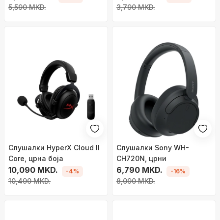
5,590 MKD.
3,790 MKD.
Слушалки HyperX Cloud II
Слушалки Sony WH-
Core, црна боја
CH720N, црни
10,090 MKD.
6,790 MKD.
-4%
-16%
10,490 MKD.
8,090 MKD.