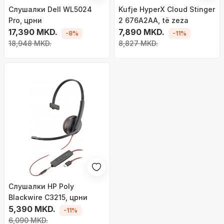
Слушалки Dell WL5024
Kufje HyperX Cloud Stinger
Pro, црни
2 676A2AA, të zeza
17,390 MKD.
7,890 MKD.
-8%
-11%
18,948 MKD.
8,827 MKD.
Слушалки HP Poly
Blackwire C3215, црни
5,390 MKD.
-11%
6,090 MKD.