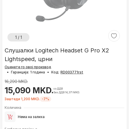
1 / 1
Слушалки Logitech Headset G Pro X2
Lightspeed, црни
Оценете го овој производ
•
Гаранција:
1 година
•
Код:
16,290 MKD.
15,090 MKD.
со ДДВ
Без ДДВ 14,371 MKD.
Заштеди 1,200 MKD.
-7%
Количина
Нема на залиха