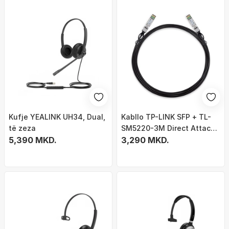
Kufje YEALINK UH34, Dual,
Kabllo TP-LINK SFP + TL-
të zeza
SM5220-3M Direct Attach
5,390 MKD.
10Gbit, 3m
3,290 MKD.