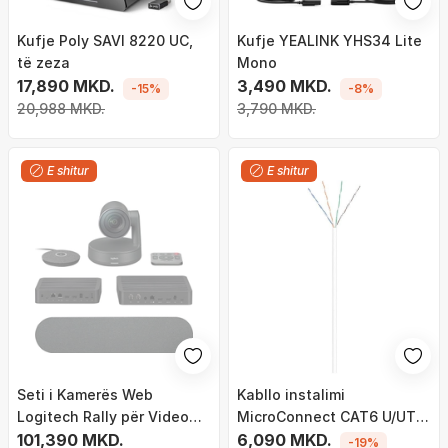
Kufje Poly SAVI 8220 UC,
Kufje YEALINK YHS34 Lite
të zeza
Mono
17,890 MKD.
3,490 MKD.
-15%
-8%
20,988 MKD.
3,790 MKD.
E shitur
E shitur
Seti i Kamerës Web
Kabllo instalimi
Logitech Rally për Video
MicroConnect CAT6 U/UTP
Konferenca (960-001218)
101,390 MKD.
305m, e bardhë
6,090 MKD.
-19%