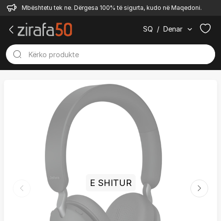
Mbështetu tek ne. Dërgesa 100% të sigurta, kudo në Maqedoni.
SQ
/
Denar
E SHITUR