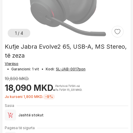
1 / 4
Kufje Jabra Evolve2 65, USB-A, MS Stereo,
të zeza
Vlerëso
•
Garancioni:
1 vit
•
Kodi:
19,890 MKD.
18,090 MKD.
Përfshirë TVSH-në
Pa TVSH 15,331 MKD.
Ju kurseni 1,800 MKD.
-9%
Sasia
Jashtë stokut
Pagesa të sigurta