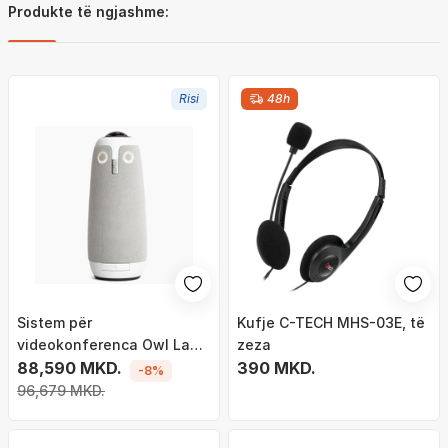
Produkte të ngjashme:
Risi
48h
Sistem për
Kufje C-TECH MHS-03E, të
videokonferenca Owl Labs
zeza
Meeting Owl 3
88,590 MKD.
390 MKD.
-8%
96,679 MKD.