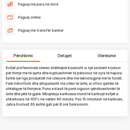
Paguaj me para në dorë
Paguaj online
Paguaj me transfer bankar
Përshkrimi
Detajet
Vlerësime
Kufjet profesionale stereo shërbejnë kryesisht si një asistent kryesor
për thirrje më të qarta dhe kuptueshmëri të përsosur në zyra të hapura.
Është një nga produktet më cilësore dhe me teknologjinë më të fundit.
Falë mikrofonit dhe altoparlantit me cilësi të lartë, ai ofron qartësi të
shkëlqyer të thirrjeve. Puna e klasit të parë siguron qëndrueshmëri të
lartë dhe jetë të gjatë. Mbajtësja karikuese mund të karikojë kufjet e
shkarkuara në 100% në vetëm 90 minuta. Pas 15 minutash në karikues,
Jabra Evolve2 65 është gati për 8 orë funksionim.