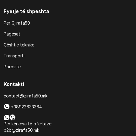
Pyetje të shpeshta
Për Gjirafa50
Pagesat
Çështje teknike
Transporti
Porositë
Kontakti
contact@zirafa50.mk
+38922633364
Për kërkesa të ofertave:
b2b@zirafa50.mk