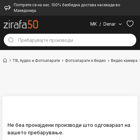
Потпрете се на нас. 100% безбедна достава насекаде во
Македонија.
MK
/
Denar
ТВ, Аудио и Фотоапарати
Фотоапарати и Видео
Видео камера
Не беа пронајдени производи што одговараат на
вашето пребарување.