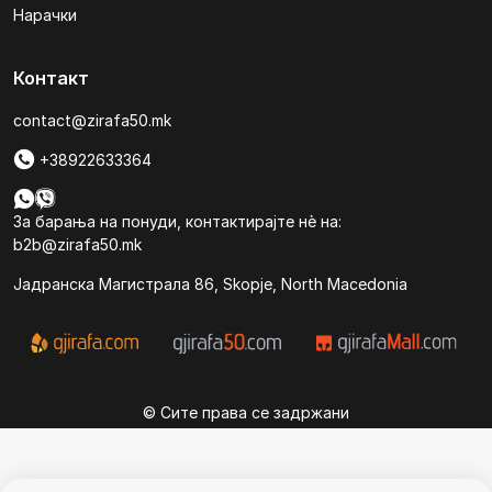
Нарачки
Контакт
contact@zirafa50.mk
+38922633364
За барања на понуди, контактирајте нѐ на:
b2b@zirafa50.mk
Jадранска Магистрала 86, Skopje, North Macedonia
© Сите права се задржани