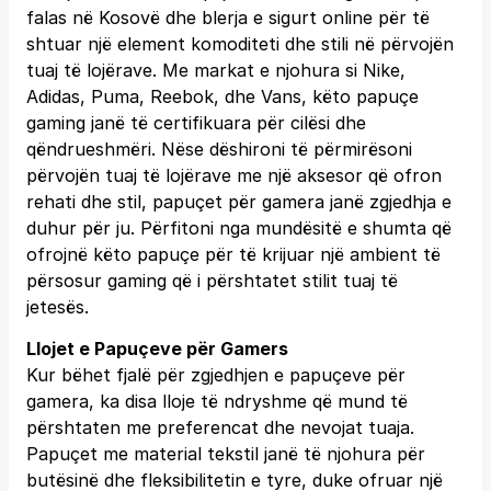
falas në Kosovë dhe blerja e sigurt online për të
shtuar një element komoditeti dhe stili në përvojën
tuaj të lojërave. Me markat e njohura si Nike,
Adidas, Puma, Reebok, dhe Vans, këto papuçe
gaming janë të certifikuara për cilësi dhe
qëndrueshmëri. Nëse dëshironi të përmirësoni
përvojën tuaj të lojërave me një aksesor që ofron
rehati dhe stil, papuçet për gamera janë zgjedhja e
duhur për ju. Përfitoni nga mundësitë e shumta që
ofrojnë këto papuçe për të krijuar një ambient të
përsosur gaming që i përshtatet stilit tuaj të
jetesës.
Llojet e Papuçeve për Gamers
Kur bëhet fjalë për zgjedhjen e papuçeve për
gamera, ka disa lloje të ndryshme që mund të
përshtaten me preferencat dhe nevojat tuaja.
Papuçet me material tekstil janë të njohura për
butësinë dhe fleksibilitetin e tyre, duke ofruar një