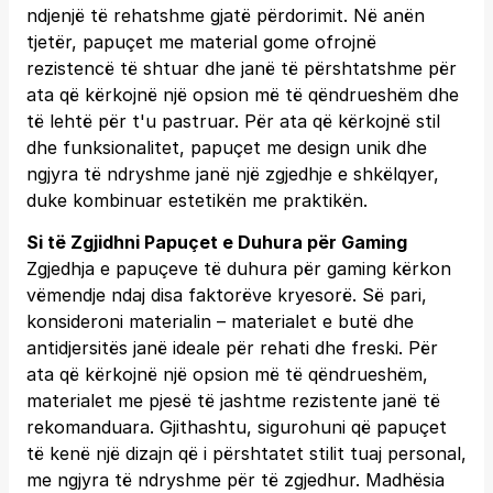
ndjenjë të rehatshme gjatë përdorimit. Në anën
tjetër, papuçet me material gome ofrojnë
rezistencë të shtuar dhe janë të përshtatshme për
ata që kërkojnë një opsion më të qëndrueshëm dhe
të lehtë për t'u pastruar. Për ata që kërkojnë stil
dhe funksionalitet, papuçet me design unik dhe
ngjyra të ndryshme janë një zgjedhje e shkëlqyer,
duke kombinuar estetikën me praktikën.
Si të Zgjidhni Papuçet e Duhura për Gaming
Zgjedhja e papuçeve të duhura për gaming kërkon
vëmendje ndaj disa faktorëve kryesorë. Së pari,
konsideroni materialin – materialet e butë dhe
antidjersitës janë ideale për rehati dhe freski. Për
ata që kërkojnë një opsion më të qëndrueshëm,
materialet me pjesë të jashtme rezistente janë të
rekomanduara. Gjithashtu, sigurohuni që papuçet
të kenë një dizajn që i përshtatet stilit tuaj personal,
me ngjyra të ndryshme për të zgjedhur. Madhësia