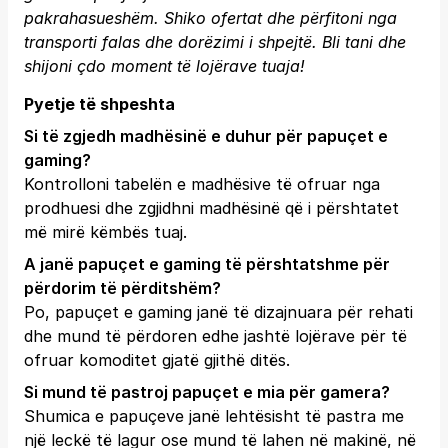
pakrahasueshëm. Shiko ofertat dhe përfitoni nga
transporti falas dhe dorëzimi i shpejtë.
Bli tani
dhe
shijoni çdo moment të lojërave tuaja!
Pyetje të shpeshta
Si të zgjedh madhësinë e duhur për papuçet e
gaming?
Kontrolloni tabelën e madhësive të ofruar nga
prodhuesi dhe zgjidhni madhësinë që i përshtatet
më mirë këmbës tuaj.
A janë papuçet e gaming të përshtatshme për
përdorim të përditshëm?
Po, papuçet e gaming janë të dizajnuara për rehati
dhe mund të përdoren edhe jashtë lojërave për të
ofruar komoditet gjatë gjithë ditës.
Si mund të pastroj papuçet e mia për gamera?
Shumica e papuçeve janë lehtësisht të pastra me
një leckë të lagur ose mund të lahen në makinë, në