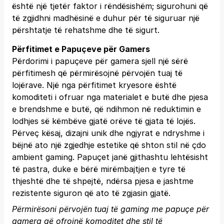
është një tjetër faktor i rëndësishëm; sigurohuni që
të zgjidhni madhësinë e duhur për të siguruar një
përshtatje të rehatshme dhe të sigurt.
Përfitimet e Papuçeve për Gamers
Përdorimi i papuçeve për gamera sjell një sërë
përfitimesh që përmirësojnë përvojën tuaj të
lojërave. Një nga përfitimet kryesore është
komoditeti i ofruar nga materialet e butë dhe pjesa
e brendshme e butë, që ndihmon në reduktimin e
lodhjes së këmbëve gjatë orëve të gjata të lojës.
Përveç kësaj, dizajni unik dhe ngjyrat e ndryshme i
bëjnë ato një zgjedhje estetike që shton stil në çdo
ambient gaming. Papuçet janë gjithashtu lehtësisht
të pastra, duke e bërë mirëmbajtjen e tyre të
thjeshtë dhe të shpejtë, ndërsa pjesa e jashtme
rezistente siguron që ato të zgjasin gjatë.
Përmirësoni përvojën tuaj të gaming me papuçe për
gamera që ofrojnë komoditet dhe stil të