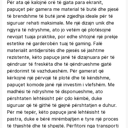
Për ata që kalojnë orë të gjata para ekranit,
papuçet për gamera me material të butë dhe pjesë
të brendshme të butë janë zgjedhja ideale për të
siguruar rehati maksimale. Me një dizajn unik dhe
ngjyra të ndryshme, ato jo vetëm që plotësojnë
nevojat tuaja praktike, por edhe shtojnë një prekje
estetike në garderobën tuaj të gaming. Falë
materialit antidjersitës dhe pjesës së jashtme
rezistente, këto papuçe janë të dizajnuara për të
qëndruar të freskëta dhe të qëndrueshme gjatë
përdorimit të vazhdueshëm. Për gamerat që
kërkojnë një përvojë të plotë dhe të këndshme,
papuçet komode janë një investim i vlefshëm. Me
madhësi të ndryshme të disponueshme, ato
përshtaten lehtësisht për çdo këmbë, duke
siguruar që të gjithë të gjejnë përshtatjen e duhur.
Për më tepër, këto papuçe janë lehtësisht të
pastra, duke e bërë mirëmbajtjen e tyre një proces
të thjeshtë dhe të shpejtë. Përfitoni nga transporti