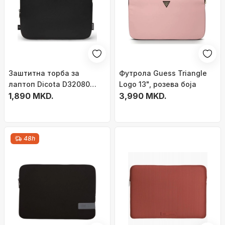
Заштитна торба за
Футрола Guess Triangle
лаптоп Dicota D32080
Logo 13", розева боја
RPET, 14.1\", навлака, црна
1,890 MKD.
3,990 MKD.
48h