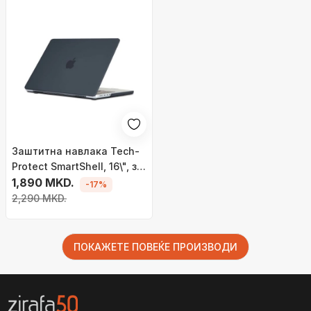
Заштитна навлака Tech-
Protect SmartShell, 16\", за
MacBook Pro 14, црна
1,890 MKD.
-17%
2,290 MKD.
ПОКАЖЕТЕ ПОВЕЌЕ ПРОИЗВОДИ