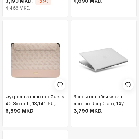
16\", рециклиран
3,190 MKD.
MacBook Air 15", тврда
4,690 MKD.
-29%
материјал, бела
проѕирна маска
4,466 MKD.
Футрола за лаптоп Guess
Заштитна обвивка за
4G Smooth, 13/14", PU,
лаптоп Uniq Claro, 14\",
розова
6,690 MKD.
поликарбонат,
3,790 MKD.
транспарентна