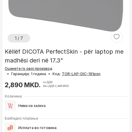
1 / 7
Këllëf DICOTA PerfectSkin - për laptop me
madhësi deri në 17.3"
Оценете го овој производ
•
Гаранција:
1 година
•
Код:
со ДДВ
2,890 MKD.
Без ДДВ 2,449 MKD.
Количина
Нема на залиха
Безбедно плаќање
Исплата во готовина