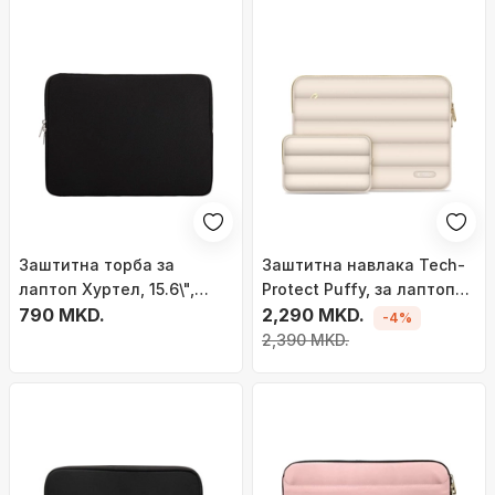
Заштитна торба за
Заштитна навлака Tech-
лаптоп Хуртел, 15.6\",
Protect Puffy, за лаптоп
неопрен, црна
790 MKD.
13-14\", со џеб за
2,290 MKD.
-4%
додатоци, сива
2,390 MKD.