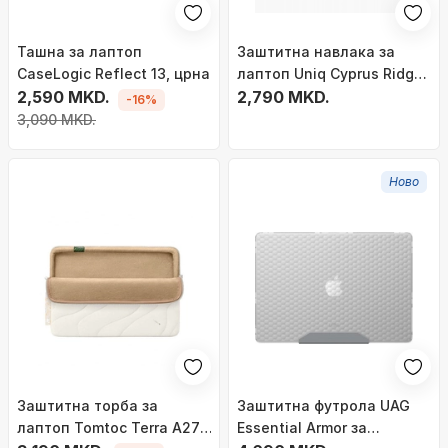
Ташна за лаптоп
Заштитна навлака за
CaseLogic Reflect 13, црна
лаптоп Uniq Cyprus Ridge
2,590 MKD.
Edition, 14\", водоотпорен
2,790 MKD.
-16%
неопрен, црвена
3,090 MKD.
Ново
Заштитна торба за
Заштитна футрола UAG
лаптоп Tomtoc Terra A27,
Essential Armor за