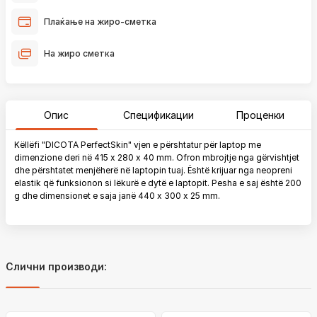
Плаќање на жиро-сметка
На жиро сметка
Опис
Спецификации
Проценки
Këllëfi "DICOTA PerfectSkin" vjen e përshtatur për laptop me
dimenzione deri në 415 x 280 x 40 mm. Ofron mbrojtje nga gërvishtjet
dhe përshtatet menjëherë në laptopin tuaj. Është krijuar nga neopreni
elastik që funksionon si lëkurë e dytë e laptopit. Pesha e saj është 200
g dhe dimensionet e saja janë 440 x 300 x 25 mm.
Слични производи: