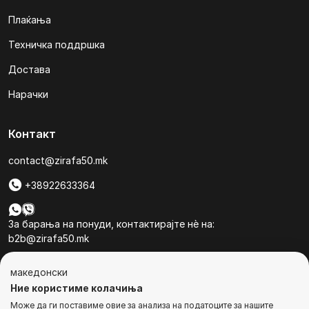
Плаќања
Техничка поддршка
Достава
Нарачки
Контакт
contact@zirafa50.mk
+38922633364
За барања на понуди, контактирајте нѐ на:
b2b@zirafa50.mk
Jадранска Магистрала 86, Skopje, North Macedonia
македонски
Ние користиме колачиња
Може да ги поставиме овие за анализа на податоците за нашите