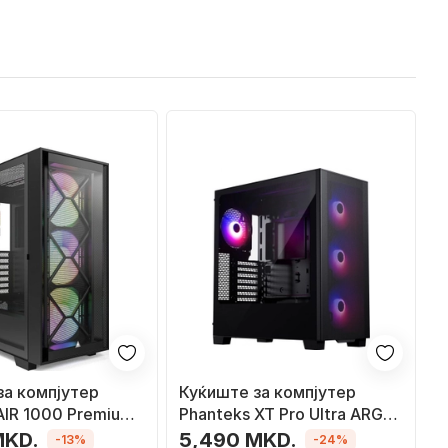
за компјутер
Куќиште за компјутер
IR 1000 Premium,
Phanteks XT Pro Ultra ARGB,
i Tower
Midi Tower
MKD.
5,490 MKD.
-13%
-24%