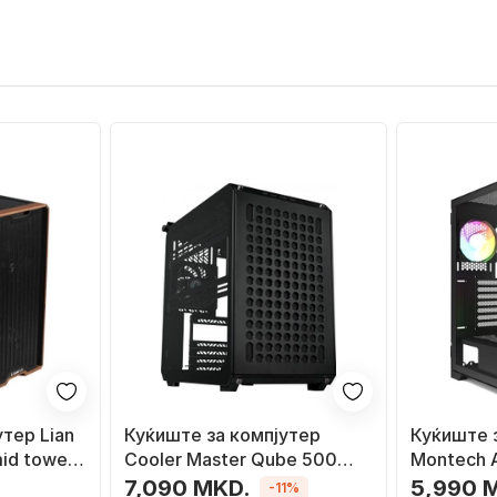
тер Lian
Куќиште за компјутер
Куќиште 
id tower,
Cooler Master Qube 500
Montech A
о, црно
Flatpack Black, Midi Tower
Црна, Mid
7,090 MKD.
5,990 
-11%