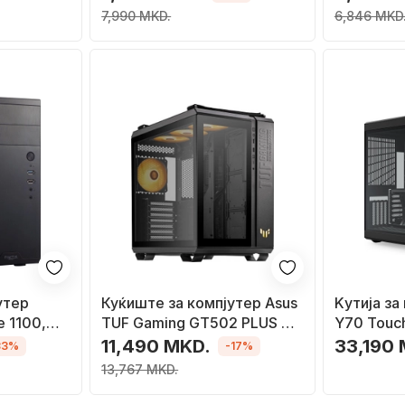
7,990 MKD.
6,846 MKD
утер
Куќиште за компјутер Asus
Kутија за
e 1100,
TUF Gaming GT502 PLUS TG
Y70 Touch 
ARGB, Црна, Midi Tower
Tower, ек
11,490 MKD.
33,190
33%
-17%
допир, ц
13,767 MKD.