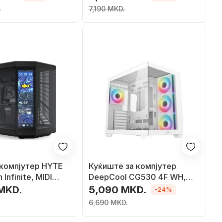
.
7,190 MKD.
 компјутер HYTE
Куќиште за компјутер
Infinite, MIDI
DeepCool CG530 4F WH,
ран 14.9\" на
MIDI Tower, ARGB, бело
 MKD.
5,090 MKD.
-24%
рна
6,690 MKD.