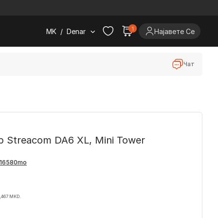
.
1
MK
/
Denar
Најавете Се
Чат
р Streacom DA6 XL, Mini Tower
,467 MKD.