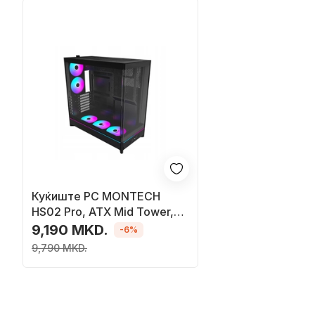
Куќиште PC MONTECH
HS02 Pro, ATX Mid Tower,
5x ARGB PWM вентилатори,
9,190 MKD.
-6%
црно
9,790 MKD.