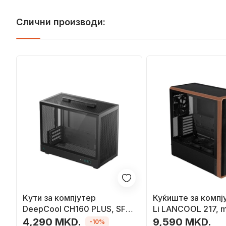
Слични производи:
Kути за компјутер
Куќиште за компју
DeepCool CH160 PLUS, SFF,
Li LANCOOL 217, m
ATX напојување, црна
зацврстено стакл
4,290 MKD.
9,590 MKD.
-10%