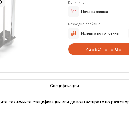
О
Количина
Нема на залиха
Безбедно плаќање
Исплата во готовина
ИЗВЕСТЕТЕ МЕ
Спецификации
ите техничките спецификации или да контактирате во разговор,