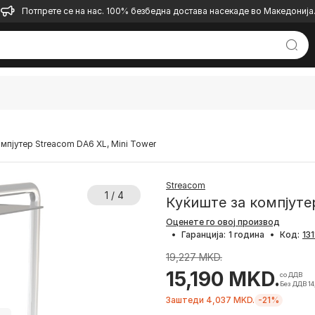
Потпрете се на нас. 100% безбедна достава насекаде во Македонија
омпјутер Streacom DA6 XL, Mini Tower
Streacom
1 / 4
Куќиште за компјуте
Оценете го овој производ
•
Гаранција:
1 година
•
Код:
19,227 MKD.
15,190 MKD.
со ДДВ
Без ДДВ 14
Заштеди 4,037 MKD.
-21%