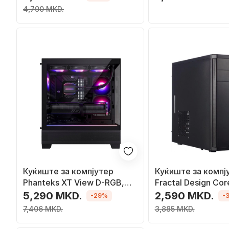
4,790 MKD.
Куќиште за компјутер
Куќиште за компј
Phanteks XT View D-RGB,
Fractal Design Cor
Црна, Midi Tower
Mini Tower
5,290 MKD.
2,590 MKD.
-29%
-
7,406 MKD.
3,885 MKD.