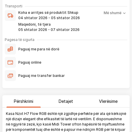
- Pranim dhe dërgim me postë të produktit të servisuar
pa
Koha e arritjes së produktit nënkupton periudhën prej kur
Transporti
pagesë
bëhet verifikimi i porosisë suaj, dhe njoftimit për verifikim
Koha e arritjes së produktit
Shkup
Më shumë
që ju e pranoni përmes email-it apo SMS-it.
04 shtator 2026 - 05 shtator 2026
Nëse porosia bëhet tani, produkti arrin sipas afatit kohor të
Maqedoni, të tjera
vendosur më lartë. Ju do të njoftoheni në vazhdimësi
05 shtator 2026 - 07 shtator 2026
përmes emailit rreth vendndodhjes së porosisë suaj, duke
përfshirë momentin kur produkti arrin në depon tonë, dhe
Pagesa të sigurta
momentin kur niset në dërgesë për te ju.
Paguaj me para në dorë
*Në 99% të rasteve, produktet arrijnë sipas parashikimit të vendosur
më lartë. Ju lusim të keni parasysh që festat ndërkombëtare ndikojnë që
Paguaj online
liferimi të shtyhet për rreth 2 ditë.
Paguaj me transfer bankar
Përshkrimi
Detajet
Vlerësime
Kasa Nzxt H7 Flow RGB është një zgjidhje perfekte për ata që kërkojnë
një dizajn elegant dhe efikasitet të lartë në ventilim. E disponueshme
në ngjyrë të zezë, kjo kasë Midi Tower ofron hapësirë të mjaftueshme
për komponentët tuaj dhe është e pajisur me ndriçim RGB për të krijuar