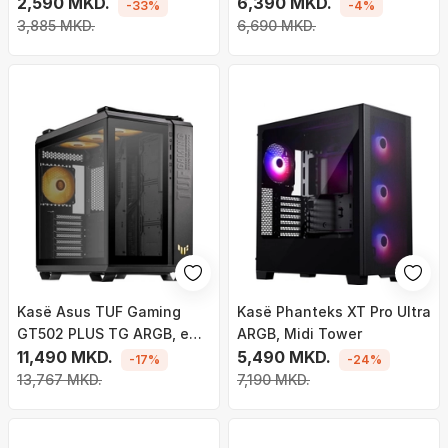
2,590 MKD.
6,390 MKD.
-33%
-4%
3,885 MKD.
6,690 MKD.
Kasë Asus TUF Gaming
Kasë Phanteks XT Pro Ultra
GT502 PLUS TG ARGB, e
ARGB, Midi Tower
zezë, Midi Tower
11,490 MKD.
5,490 MKD.
-17%
-24%
13,767 MKD.
7,190 MKD.