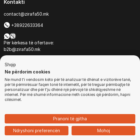
Kontakti
contact@zirafa50.mk
+38922633364
Për kërkesa të ofertave:
b2b@zirafa50.mk
Jadranska Magistrala No. 86, Skopje, North Macedonia
Shqip
Ne përdorim cookies
Ne mund t'i vendosim këto për të analizuar të dhënat e vizitorëve tanë,
për të përmirësuar faqen tonë të internetit, për të treguar përmbajtje të
personalizuar dhe për t'ju dhënë një përvojë të shkëlqyeshme në
internet. Për më shumë informacione rreth cookies që përdorim, hapni
© Të gjitha të drejtat e rezervuara
cilësimet.
BLEJ TANI
Pranoni të gjitha
1
Ndryshoni preferencën
Mohoj
Ballina
Kategoritë
Kyçu
Shporta
Chat