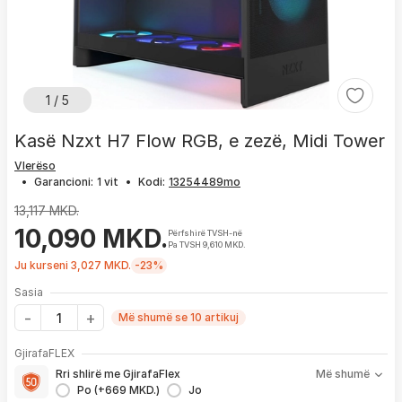
1 / 5
Kasë Nzxt H7 Flow RGB, e zezë, Midi Tower
Vlerëso
•
Garancioni:
1 vit
•
Kodi:
13,117 MKD.
10,090 MKD.
Përfshirë TVSH-në
Pa TVSH 9,610 MKD.
Ju kurseni 3,027 MKD.
-23%
Sasia
Më shumë se 10 artikuj
Me GjirafaFLEX përfitoni:
GjirafaFLEX
-
Prioritet
për zgjidhjen e çdo problemi me produktin brenda
Rri shlirë me GjirafaFlex
Më shumë
1 viti nga blerja
Po (+669 MKD.)
Jo
- Kontakt brenda
24 h
për servisim, zëvendësim apo kthim