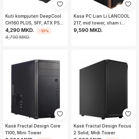
Kuti kompjuteri DeepCool
Kasa PC Lian Li LANCOOL
CH160 PLUS, SFF, ATX PSU,
217, mid tower, xham i
e zezë
4,290 MKD.
temperuar, e zezë
9,590 MKD.
-10%
4,790 MKD.
Kasë Fractal Design Core
Kasë Fractal Design Focus
1100, Mini Tower
2 Solid, Midi Tower