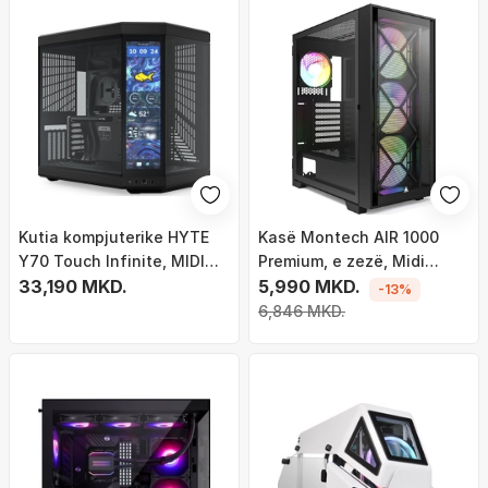
Kutia kompjuterike HYTE
Kasë Montech AIR 1000
Y70 Touch Infinite, MIDI
Premium, e zezë, Midi
Tower, ekran 14.9" me
33,190 MKD.
Tower
5,990 MKD.
-13%
prekje, e zezë
6,846 MKD.