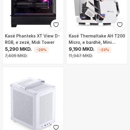
Kasë Phanteks XT View D-
Kasë Thermaltake AH T200
RGB, e zezë, Midi Tower
Micro, e bardhë, Mini
5,290 MKD.
Tower
9,190 MKD.
-29%
-23%
7,406 MKD.
11,947 MKD.