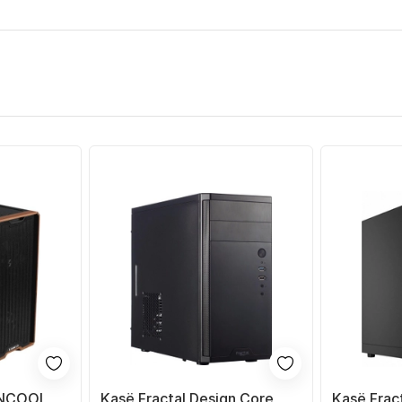
LANCOOL
Kasë Fractal Design Core
Kasë Frac