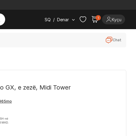
1
SQ
/
Denar
Kyçu
Chat
 GX, e zezë, Midi Tower
VSH-në
33 MKD.