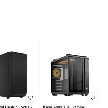
tal Design Focus 2
Kasë Asus TUF Gaming