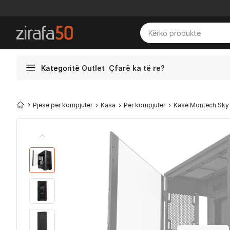
Kategoritë
Outlet
Çfarë ka të re?
Pjesë për kompjuter
Kasa
Për kompjuter
Kasë Montech Sky 