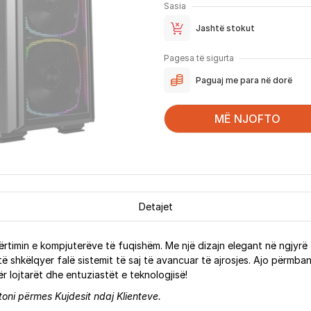
Sasia
Jashtë stokut
Pagesa të sigurta
Paguaj me para në dorë
MË NJOFTO
Detajet
timin e kompjuterëve të fuqishëm. Me një dizajn elegant në ngjyrë 
 shkëlqyer falë sistemit të saj të avancuar të ajrosjes. Ajo përmban 
ër lojtarët dhe entuziastët e teknologjisë!
ni përmes Kujdesit ndaj Klienteve.