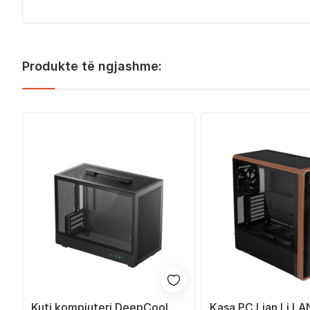
Produkte të ngjashme:
Kuti kompjuteri DeepCool
Kasa PC Lian Li 