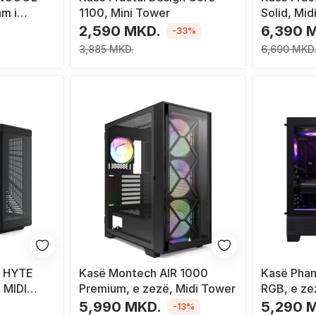
am i
1100, Mini Tower
Solid, Mid
2,590 MKD.
6,390 
-33%
3,885 MKD.
6,690 MKD
e HYTE
Kasë Montech AIR 1000
Kasë Phan
 MIDI
Premium, e zezë, Midi Tower
RGB, e ze
" me
5,990 MKD.
5,290 
-13%