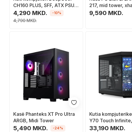
CH160 PLUS, SFF, ATX PSU,
217, mid tower, xh
e zezë
temperuar, e zezë
4,290 MKD.
9,590 MKD.
-10%
4,790 MKD.
Kasë Phanteks XT Pro Ultra
Kutia kompjuterik
ARGB, Midi Tower
Y70 Touch Infinite,
Tower, ekran 14.9
5,490 MKD.
33,190 MKD.
-24%