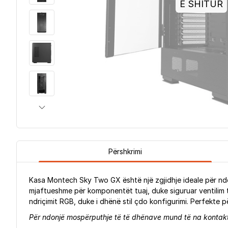
E SHITUR
Përshkrimi
Kasa Montech Sky Two GX është një zgjidhje ideale për ndër
mjaftueshme për komponentët tuaj, duke siguruar ventilim të
ndriçimit RGB, duke i dhënë stil çdo konfigurimi. Perfekte p
Për ndonjë mospërputhje të të dhënave mund të na kontakto