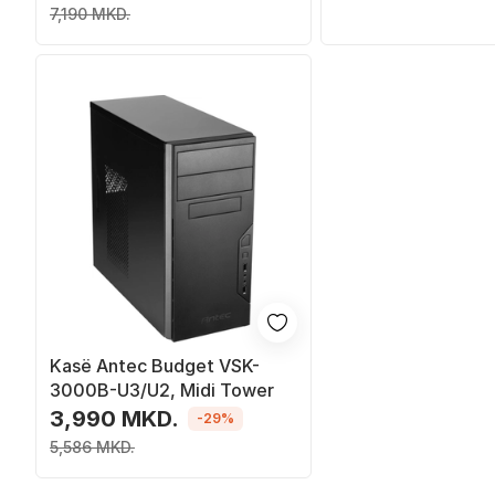
prekje, e zezë
7,190 MKD.
Kasë Antec Budget VSK-
3000B-U3/U2, Midi Tower
3,990 MKD.
-29%
5,586 MKD.