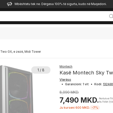
Mbështetu tek ne. Dërgesa 100% të sigurta, kudo në Maqedoni.
Two GX, e zezë, Midi Tower
Montech
1 / 8
Kasë Montech Sky Two
Vlerëso
•
Garancioni:
1 vit
•
Kodi:
8,090 MKD.
7,490 MKD.
Përfshirë T
Pa TVSH 7,1
Ju kurseni 600 MKD.
-7%