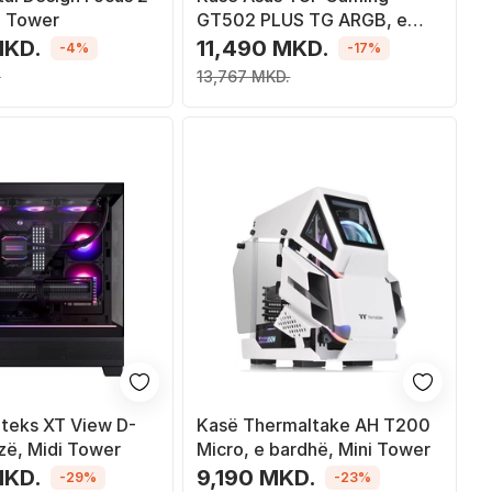
i Tower
GT502 PLUS TG ARGB, e
zezë, Midi Tower
MKD.
11,490 MKD.
-4%
-17%
.
13,767 MKD.
teks XT View D-
Kasë Thermaltake AH T200
zë, Midi Tower
Micro, e bardhë, Mini Tower
MKD.
9,190 MKD.
-29%
-23%