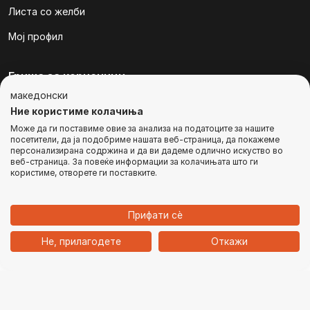
Листа со желби
Мој профил
Грижа за корисници
македонски
За нас
Ние користиме колачиња
Плаќања
Може да ги поставиме овие за анализа на податоците за нашите
посетители, да ја подобриме нашата веб-страница, да покажеме
персонализирана содржина и да ви дадеме одлично искуство во
Техничка поддршка
веб-страница. За повеќе информации за колачињата што ги
користиме, отворете ги поставките.
Достава
ИЗВЕСТЕТЕ МЕ
Нарачки
Прифати сѐ
1
Контакт
Не, прилагодете
Откажи
Дома
Категории
Најавете се
Кошничка
Чат
contact@zirafa50.mk
Компјутер, Лаптоп и Монитор
+38922633364