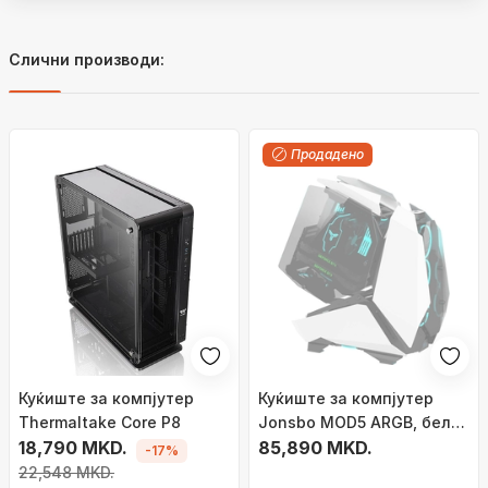
Слични производи:
Продадено
Куќиште за компјутер
Куќиште за компјутер
Thermaltake Core P8
Jonsbo MOD5 ARGB, бела
18,790 MKD.
боја
85,890 MKD.
-17%
22,548 MKD.