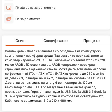
Плаќање на жиро-сметка
На жиро сметка
Опис
Спецификации
Проценки
Компанијата Zalman се занимава со создавање на компјутерски
компоненти и периферни уреди. Таа сега ви го носи куќиштето за
компјутер наречено Z3 ICEBERG, опремено со вентилатори 2 x 120
мм со ARGB LED осветлување, ARGB контролер и проѕирна
странична плоча од калено стакло. Може да смести матични плочи
со формат mini-ITX, mATX, ATX и E-ATX (широчина до 280 мм). Ќе
најдете 2x 3,5" внатрешни и 4x 2,5" внатрешни слотови за HDD/SSD.
Достапни се позиции за најмногу 6 вентилатори. 2x 120мм
вентилатор со ARGB LED осветлување е веќе инсталиран од
производителот. Горниот панел нуди 1x USB 2.0, 2x USB 3.2 Gen1, 2x
3.5 мм приклучок за аудио и копче за контрола на осветлувањето.
Кабинетот е со димензии 410 x 210 x 480 мм.