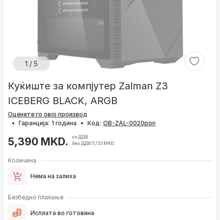
1 / 5
Куќиште за компјутер Zalman Z3
ICEBERG BLACK, ARGB
Оценете го овој производ
•
Гаранција:
1 година
•
Код:
со ДДВ
5,390 MKD.
Без ДДВ 5,133 MKD.
Количина
Нема на залиха
Безбедно плаќање
Исплата во готовина