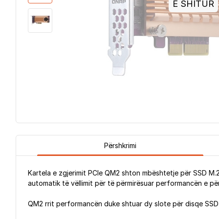
E SHITUR
Përshkrimi
Kartela e zgjerimit PCIe QM2 shton mbështetje për SSD M.
automatik të vëllimit për të përmirësuar performancën e pë
QM2 rrit performancën duke shtuar dy slote për disqe SSD M.