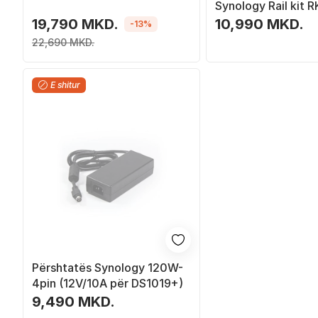
Synology Rail kit 
RackStation
19,790 MKD.
10,990 MKD.
-13%
22,690 MKD.
E shitur
Përshtatës Synology 120W-
4pin (12V/10A për DS1019+)
9,490 MKD.