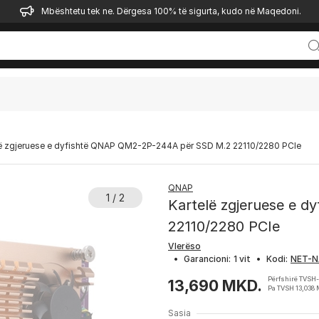
Mbështetu tek ne. Dërgesa 100% të sigurta, kudo në Maqedoni.
lë zgjeruese e dyfishtë QNAP QM2-2P-244A për SSD M.2 22110/2280 PCIe
QNAP
1 / 2
Kartelë zgjeruese e 
22110/2280 PCIe
Vlerëso
•
Garancioni:
1 vit
•
Kodi:
Përfshirë TVSH
13,690 MKD.
Pa TVSH 13,038
Sasia