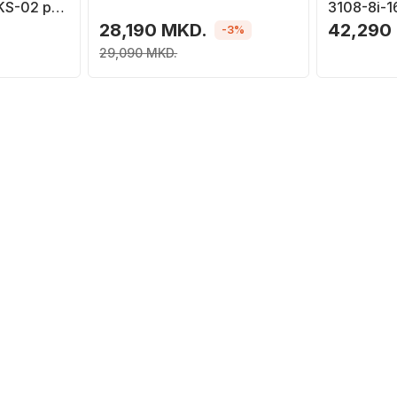
RKS-02 për
3108-8i-1
12Gb/s
28,190 MKD.
42,290
-3%
29,090 MKD.