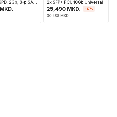
6PD, 2Gb, 8-p SAS,
2x SFP+ PCI, 10Gb Universal
 MKD.
25,490 MKD.
-17%
30,588 MKD.