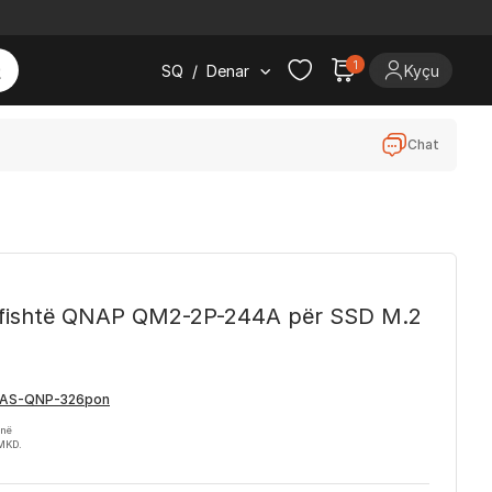
1
SQ
/
Denar
Kyçu
Chat
dyfishtë QNAP QM2-2P-244A për SSD M.2
-në
 MKD.