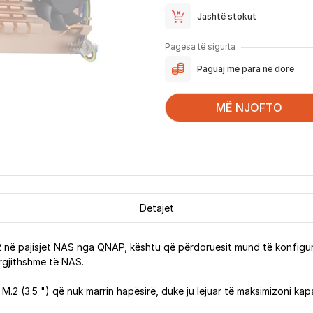
Jashtë stokut
Pagesa të sigurta
Paguaj me para në dorë
MË NJOFTO
Detajet
2 në pajisjet NAS nga QNAP, kështu që përdoruesit mund të konfigu
rgjithshme të NAS.
2 (3.5 ") që nuk marrin hapësirë, duke ju lejuar të maksimizoni kap