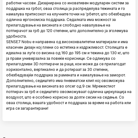
работни часови. Дизајнирана со иновативен модуларен систем за
поддршка на грбот, оваа столица ја распределува тежината и го
намалува притисокот на клучните точки на 'рбетот, што обезбедува
одлична ергономска поддршка. Седалката има можност за
прилагодување на висината и слободно навалување на
потпирачот за грб до 120 степени, што дополнително ја зголемува
удобноста.
SENSE7 Nobu е направена од висококвалитетни материјали и има
класичен дизајн кој плени со естетика и издржливост. Столицата е
идеална за луѓе со висина од 160 до 195 см и тежина до 130 кг, што
ја прави универзална за повеќе корисници. Се одликува со
прилагодливи 3D потпирачи за раце, кои може да се прилагодат
хоризонтално, вертикално и да ротираат за 30 степени,
обезбедувајќи поддршка за рамената и намалување на заморот.
Дополнително, седиштето има пневматски клип кој овозможува
прилагодување на висината во опсег од 9 см. Мрежестиот
потпирач за грб и седиштето овозможуваат одлична циркулација на
воздухот, што е особено корисно за долги сесии на седење. Со
оваа столица, вашата удобност и поддршка за време на работа или
игра се загарантирани!