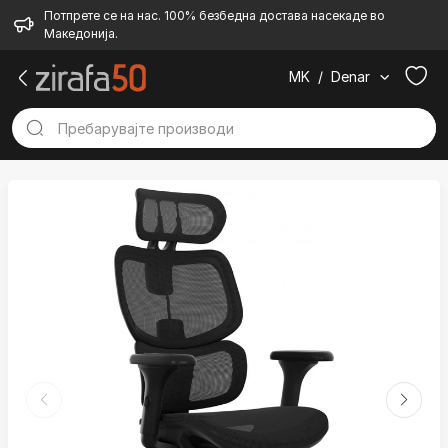
Потпрете се на нас. 100% безбедна достава насекаде во
Македонија.
MK
/
Denar