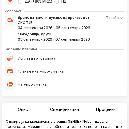
ДА (+803 MKD.)
НЕ
Време на пристигнување на производот е периодот од
Испорака
моментот кога е направена верификација на вашата
Време на пристигнување на производот:
Повеќе
нарачка и известувањето за верификација што го
СКОПЈЕ
добивате преку е-пошта или смс.
04 септември 2026 - 05 септември 2026
Ако нарачката е поставена сега, производот
Македонија, други
пристигнува во временскиот рок наведен погоре.
05 септември 2026 - 07 септември 2026
Постојано ќе Ве известуваме преку е-пошта за
локацијата на вашата нарачка, како и кога истата ќе
Безбедно плаќање
пристигне во нашиот магацин и кога ќе биде испорачана
до вашата адреса.
Исплата во готовина
*Во 99% од случаите, производите пристигнуваат во временскиот
Плаќање на жиро-сметка
рок наведен погоре. Имајте в предвид дека меѓународните празници
влијаат испораката да се одложи за околу 2 дена.
На жиро сметка
Опис
Спецификации
Проценки
Откријте ја канцелариската столица SENSE7 Nobu - идеален
производ за максимална удобност и поддршка во текот на долгите