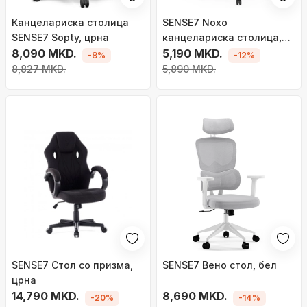
Канцелариска столица
SENSE7 Noxo
SENSE7 Sopty, црна
канцелариска столица,
8,090 MKD.
црна
5,190 MKD.
-8%
-12%
8,827 MKD.
5,890 MKD.
SENSE7 Стол со призма,
SENSE7 Вено стол, бел
црна
14,790 MKD.
8,690 MKD.
-20%
-14%