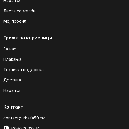
Нарачки
Листа со желби
Мој профил
Грижа за корисници
За нас
Плаќања
Техничка поддршка
Достава
Нарачки
Контакт
contact@zirafa50.mk
+38922633364