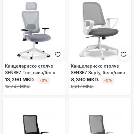
Канцелариско столче
Канцелариско столче
SENSE7 Тон, сиво/бело
SENSE7 Sopty, бело/сиво
13,290 MKD.
8,390 MKD.
-3%
-9%
13,767 MKD.
9,217 MKD.