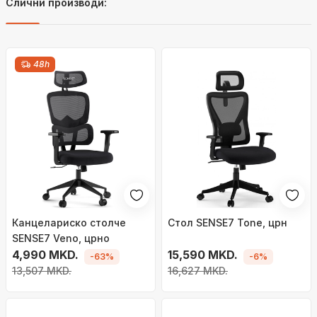
Слични производи:
48h
Канцелариско столче
Стол SENSE7 Tone, црн
SENSE7 Veno, црно
4,990 MKD.
15,590 MKD.
-63%
-6%
13,507 MKD.
16,627 MKD.