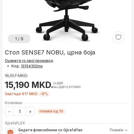
1 / 9
Стол SENSE7 NOBU, црна боја
Оценете го овој производ
•
Код:
16,107 MKD.
15,190 MKD.
со ДДВ
Без ДДВ 12,873 MKD.
Заштеди 917 MKD.
-6%
Количина
повеќе од 10
GjirafaFLEX
Бидете флексибилни со GjirafaFlex
Повеќе