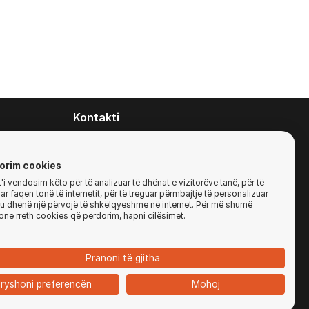
Kontakti
contact@zirafa50.mk
+38922633364
orim cookies
i vendosim këto për të analizuar të dhënat e vizitorëve tanë, për të
r faqen tonë të internetit, për të treguar përmbajtje të personalizuar
Për kërkesa të ofertave:
'ju dhënë një përvojë të shkëlqyeshme në internet. Për më shumë
b2b@zirafa50.mk
one rreth cookies që përdorim, hapni cilësimet.
Jadranska Magistrala No. 86, Skopje, North
Macedonia
Pranoni të gjitha
ryshoni preferencën
Mohoj