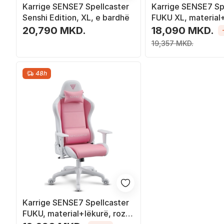
Karrige SENSE7 Spellcaster
Karrige SENSE7 Sp
Senshi Edition, XL, e bardhë
FUKU XL, material+
zezë
20,790 MKD.
18,090 MKD.
19,357 MKD.
48h
Karrige SENSE7 Spellcaster
FUKU, material+lëkurë, rozë/