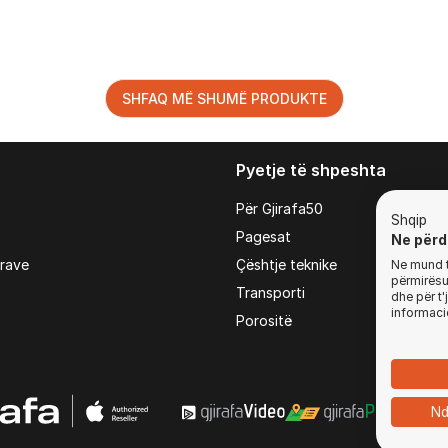
SHFAQ MË SHUMË PRODUKTE
Pyetje të shpeshta
Për Gjirafa50
Shqip
Pagesat
Ne përd
irave
Çështje teknike
Ne mund t'
përmirësua
Transporti
dhe për t
informaci
Porositë
Nd