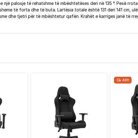
 me një palosje të rehatshme të mbështetëses deri në 135 °. Pesë rro
eme të forta dhe të buta. Lartësia totale është 131 deri 141 cm, ulës
asme dhe tjetri për të mbështetur qafën. Krahët e karriges janë të rr
48h