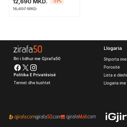
e bardhë
12,690 MKD.
-23%
16,497 MKD.
Llogaria
Rri i lidhur me Gjirafa50
Shporta ime
Porositë
Politika E Privatësisë
Lista e dësh
Termet dhe kushtet
Llogaria ime