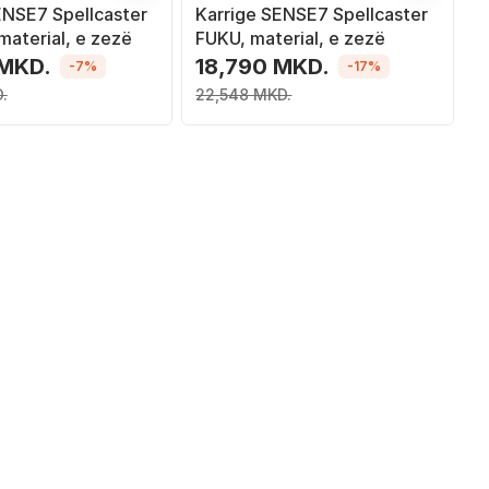
ENSE7 Spellcaster
Karrige SENSE7 Spellcaster
material, e zezë
FUKU, material, e zezë
 MKD.
18,790 MKD.
-7%
-17%
.
22,548 MKD.