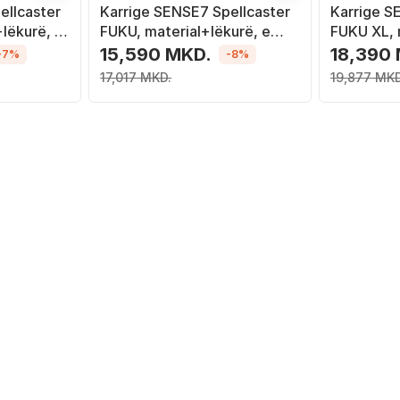
ellcaster
Karrige SENSE7 Spellcaster
Karrige S
lëkurë, e
FUKU, material+lëkurë, e
FUKU XL, 
gjelbër/ bardhë
15,590 MKD.
18,390
-7%
-8%
17,017 MKD.
19,877 MKD