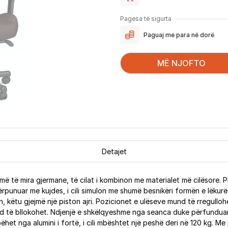
Pagesa të sigurta
Paguaj me para në dorë
MË NJOFTO
Detajet
t më të mira gjermane, të cilat i kombinon me materialet më cilësore.
punuar me kujdes, i cili simulon me shumë besnikëri formën e lëkurës
sen, këtu gjejmë një piston ajri. Pozicionet e ulëseve mund të rregull
nd të bllokohet. Ndjenjë e shkëlqyeshme nga seanca duke përfunduar k
het nga alumini i fortë, i cili mbështet një peshë deri në 120 kg. Me 