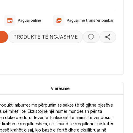
Paguaj online
Paguaj me transfer bankar
PRODUKTE TË NGJASHME
Vlerësime
 Produkti mburret me përpunim të saktë të të gjitha pjesëve
 së mirëfilltë. Ekzistojnë një numër mundësish për ta
ohen duke përdorur levën e funksionit të animit të vendosur
rahun e rregullueshëm, i cili mund të rregullohet në katër
pesë krahët e saj, kjo bazë e fortë dhe e ekuilibruar në