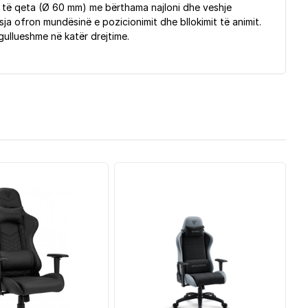
ta të qeta (Ø 60 mm) me bërthama najloni dhe veshje
ja ofron mundësinë e pozicionimit dhe bllokimit të animit.
egullueshme në katër drejtime.