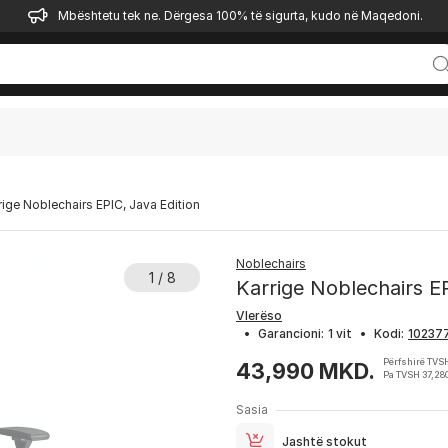
Mbështetu tek ne. Dërgesa 100% të sigurta, kudo në Maqedoni.
rige Noblechairs EPIC, Java Edition
Noblechairs
1 / 8
Karrige Noblechairs EP
Vlerëso
•
Garancioni:
1 vit
•
Kodi:
Përfshirë TVS
43,990 MKD.
Pa TVSH 37,28
Sasia
Jashtë stokut