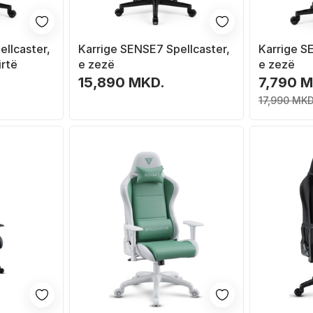
llcaster,
Karrige SENSE7 Spellcaster,
Karrige S
irtë
e zezë
e zezë
15,890 MKD.
7,790 
17,990 MKD