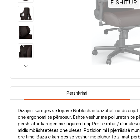
E SHITUR
Përshkrimi
Dizajni i karriges së lojrave Noblechair bazohet në dizenjo
dhe ergonomi të përsosur. Është veshur me poliuretan të për
përshtatur karrigen me figurën tuaj. Për të rritur / ulur ulë
midis mbështetëses dhe ulëses. Pozicionimi i pjerrësisë mu
drejtime. Baza e karriges së veshur me pluhur të zi mat përbë