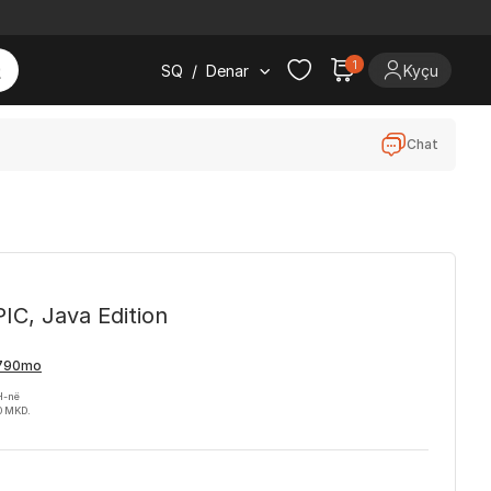
1
SQ
/
Denar
Kyçu
Chat
IC, Java Edition
H-në
0 MKD.