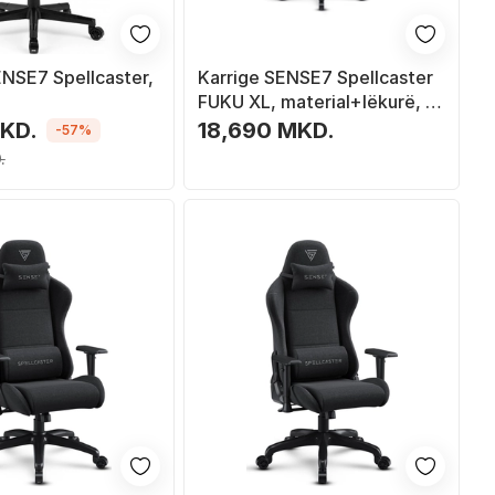
ENSE7 Spellcaster,
Karrige SENSE7 Spellcaster
FUKU XL, material+lëkurë, e
zezë/ hirtë
MKD.
18,690 MKD.
-57%
.