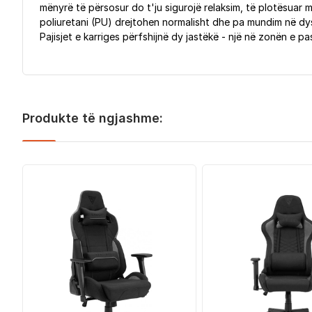
mënyrë të përsosur do t'ju sigurojë relaksim, të plotësuar
poliuretani (PU) drejtohen normalisht dhe pa mundim në dysh
Pajisjet e karriges përfshijnë dy jastëkë - një në zonën e p
Produkte të ngjashme: