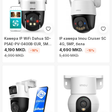
Kамера IP WiFi Dahua SD-
IP камера Imou Cruiser SC
P5AE-PV-0400B-EUR, 5MP,
4G, 5MP, бела
PT со автоматско
4,190 MKD.
4,690 MKD.
-16%
-15%
следење, бела
4,990 MKD.
5,490 MKD.