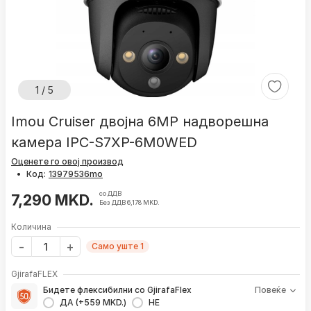
1 / 5
Imou Cruiser двојна 6MP надворешна
камера IPC-S7XP-6M0WED
Оценете го овој производ
•
Код:
со ДДВ
7,290 MKD.
Без ДДВ 6,178 MKD.
Количина
Само уште 1
GjirafaFLEX
Бидете флексибилни со GjirafaFlex
Повеќе
ДА (+559 MKD.)
НЕ