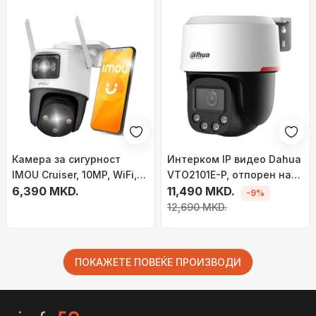
Камера за сигурност
Интерком IP видео Dahua
IMOU Cruiser, 10MP, WiFi,
VTO2101E-P, отпорен на
две леќи 5+5MP, бела
6,390 MKD.
вандализам, IP65 IK10,
11,490 MKD.
-9%
сиво металик
12,690 MKD.
ПОКАЖЕТЕ ПОВЕЌЕ ПРОИЗВОДИ