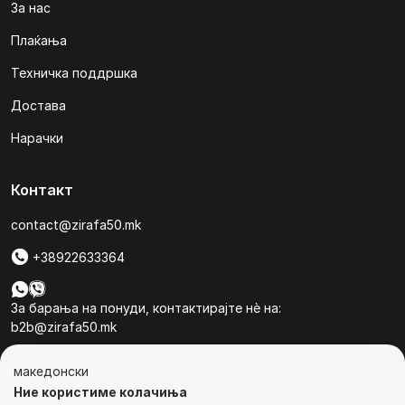
За нас
Плаќања
Техничка поддршка
Достава
Нарачки
Контакт
contact@zirafa50.mk
+38922633364
За барања на понуди, контактирајте нѐ на:
b2b@zirafa50.mk
Jадранска Магистрала 86, Skopje, North Macedonia
македонски
Ние користиме колачиња