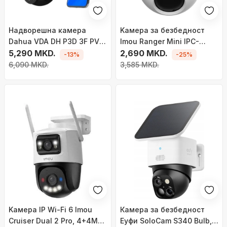
Надворешна камера
Kамера за безбедност
Dahua VDA DH P3D 3F PV,
Imou Ranger Mini IPC-
Wi Fi, Pan Tilt, две леќи
5,290 MKD.
K2MP-5H1WE, 3K 5MP, Wi-
2,690 MKD.
-13%
-25%
Fi 6, бела
6,090 MKD.
3,585 MKD.
Kамера IP Wi‑Fi 6 Imou
Камера за безбедност
Cruiser Dual 2 Pro, 4+4MP,
Еуфи SoloCam S340 Bulb,