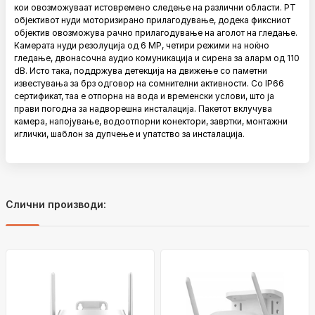
кои овозможуваат истовремено следење на различни области. PT
објективот нуди моторизирано прилагодување, додека фиксниот
објектив овозможува рачно прилагодување на аголот на гледање.
Камерата нуди резолуција од 6 MP, четири режими на ноќно
гледање, двонасочна аудио комуникација и сирена за аларм од 110
dB. Исто така, поддржува детекција на движење со паметни
известувања за брз одговор на сомнителни активности. Со IP66
сертификат, таа е отпорна на вода и временски услови, што ја
прави погодна за надворешна инсталација. Пакетот вклучува
камера, напојување, водоотпорни конектори, завртки, монтажни
иглички, шаблон за дупчење и упатство за инсталација.
Слични производи: