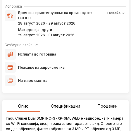
Време на пристигнување на производот е периодот од
Испорака
моментот кога е направена верификација на вашата
Време на пристигнување на производот:
Повеќе
нарачка и известувањето за верификација што го
СКОПЈЕ
добивате преку е-пошта или смс.
28 август 2026 - 29 август 2026
Ако нарачката е поставена сега, производот
Македонија, други
пристигнува во временскиот рок наведен погоре.
29 август 2026 - 31 август 2026
Постојано ќе Ве известуваме преку е-пошта за
локацијата на вашата нарачка, како и кога истата ќе
Безбедно плаќање
пристигне во нашиот магацин и кога ќе биде испорачана
до вашата адреса.
Исплата во готовина
*Во 99% од случаите, производите пристигнуваат во временскиот
Плаќање на жиро-сметка
рок наведен погоре. Имајте в предвид дека меѓународните празници
влијаат испораката да се одложи за околу 2 дена.
На жиро сметка
Опис
Спецификации
Проценки
Imou Cruiser Dual 6MP IPC-S7XP-6M0WED е надворешна IP камера
со Wi-Fi конекција, дизајнирана за монтирање на ѕид. Опремена е
со два објективи, фиксен објектив од 3 MP и PT објектив од 3 MP,