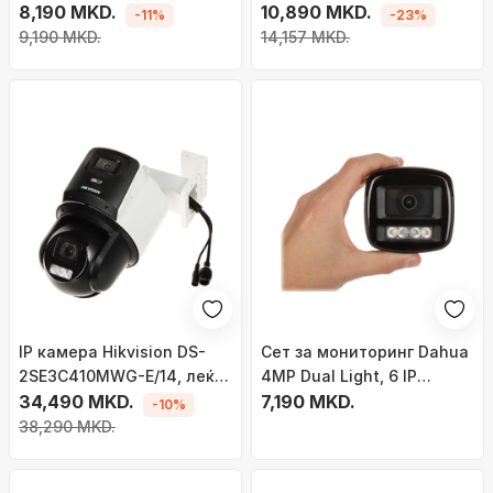
IP65, бела
8,190 MKD.
3K 2880 x 1620, ВиФи ИП,
10,890 MKD.
-11%
-23%
за внатрешна и
9,190 MKD.
14,157 MKD.
надворешна употреба
IP камера Hikvision DS-
Сет за мониторинг Dahua
2SE3C410MWG-E/14, леќа
4MP Dual Light, 6 IP
2.8mm, бела
34,490 MKD.
камери, NVR со HDD 2TB,
7,190 MKD.
-10%
бел
38,290 MKD.