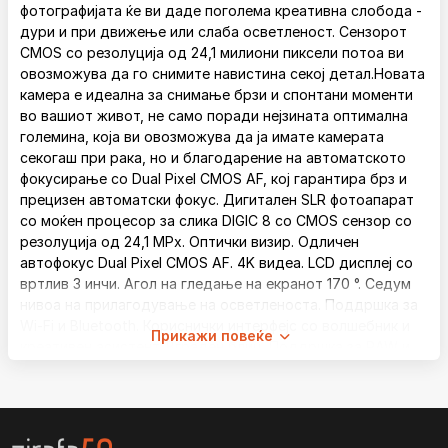
фотографијата ќе ви даде поголема креативна слобода -
дури и при движење или слаба осветленост. Сензорот
CMOS со резолуција од 24,1 милиони пиксели потоа ви
овозможува да го снимите навистина секој детал.Новата
камера е идеална за снимање брзи и спонтани моменти
во вашиот живот, не само поради нејзината оптимална
големина, која ви овозможува да ја имате камерата
секогаш при рака, но и благодарение на автоматското
фокусирање со Dual Pixel CMOS AF, кој гарантира брз и
прецизен автоматски фокус. Дигитален SLR фотоапарат
со моќен процесор за слика DIGIC 8 со CMOS сензор со
резолуција од 24,1 MPx. Оптички визир. Одличен
автофокус Dual Pixel CMOS AF. 4K видеа. LCD дисплеј со
вртлив 3 инчи. Агол на гледање на екранот 170 °. Седум
нивоа на прилагодување на осветленоста. Поддршка за
Wi-Fi и Bluetooth. Кориснички интерфејс со волшебник и
Прикажи повеќе
креативен асистент. Вграден блиц. Поддршка за RAW и
JPEG. 11 кориснички функции. Интелигентен сензор за
позиција. Хистограм. Поддршка на чешки јазик.
Конструкција на телото на камерата, алуминиумска
легура и поликарбонатна смола со стаклени влакна. USB