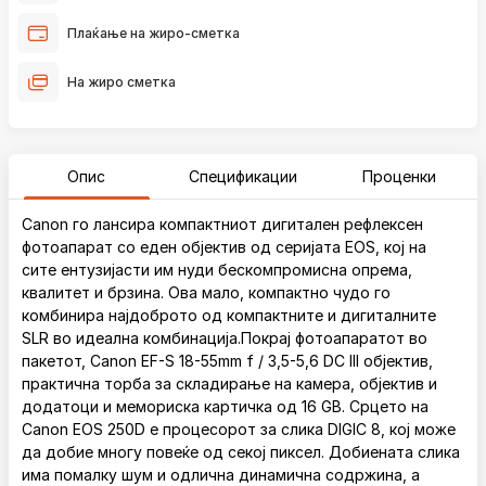
Плаќање на жиро-сметка
На жиро сметка
Опис
Спецификации
Проценки
Canon го лансира компактниот дигитален рефлексен
фотоапарат со еден објектив од серијата EOS, кој на
сите ентузијасти им нуди бескомпромисна опрема,
квалитет и брзина. Ова мало, компактно чудо го
комбинира најдоброто од компактните и дигиталните
SLR во идеална комбинација.Покрај фотоапаратот во
пакетот, Canon EF-S 18-55mm f / 3,5-5,6 DC III објектив,
практична торба за складирање на камера, објектив и
додатоци и мемориска картичка од 16 GB. Срцето на
Canon EOS 250D е процесорот за слика DIGIC 8, кој може
да добие многу повеќе од секој пиксел. Добиената слика
има помалку шум и одлична динамична содржина, а