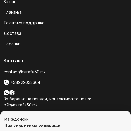
За нас
Плаќања
Техничка поддршка
Достава
Нарачки
Контакт
contact@zirafa50.mk
+38922633364
За барања на понуди, контактирајте нѐ на:
b2b@zirafa50.mk
Jадранска Магистрала 86, Skopje, North Macedonia
македонски
Ние користиме колачиња