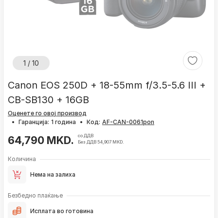
1 / 10
Canon EOS 250D + 18-55mm f/3.5-5.6 III +
CB-SB130 + 16GB
Оценете го овој производ
•
Гаранција:
1 година
•
Код:
со ДДВ
64,790 MKD.
Без ДДВ 54,907 MKD.
Количина
Нема на залиха
Безбедно плаќање
Исплата во готовина