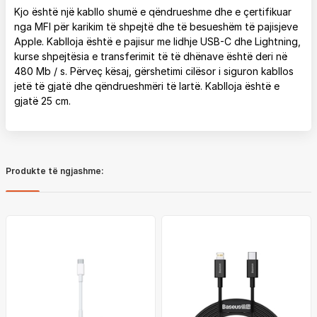
Kjo është një kabllo shumë e qëndrueshme dhe e çertifikuar
nga MFI për karikim të shpejtë dhe të besueshëm të pajisjeve
Apple. Kablloja është e pajisur me lidhje USB-C dhe Lightning,
kurse shpejtësia e transferimit të të dhënave është deri në
480 Mb / s. Përveç kësaj, gërshetimi cilësor i siguron kabllos
jetë të gjatë dhe qëndrueshmëri të lartë. Kablloja është e
gjatë 25 cm.
Produkte të ngjashme: