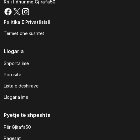
Rri i lidhur me Gjirafa50
Politika E Privatësisë
Termet dhe kushtet
Llogaria
Shporta ime
Porositë
Lista e dëshirave
Llogaria ime
Pyetje të shpeshta
Për Gjirafa50
Pagesat