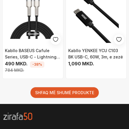
Kabllo BASEUS Cafule
Kabllo YENKEE YCU C103
Series, USB-C - Lightning,
BK USB-C, 60W, 3m, e zezë
M/M, 20W, 1m, e zezë
490 MKD.
1,090 MKD.
-38%
784 MKD.
SHFAQ MË SHUMË PRODUKTE