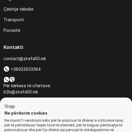
Çështje teknike
Transporti
Porositë
Kontakti
contact@zirafa50.mk
+38922633364
Për kërkesa të ofertave:
b2b@zirafa50.mk
Jadranska Magistrala No. 86, Skopje, North Macedonia
Shqip
Ne përdorim cookies
Ne mund t'i vendosim këto për të analizuar të dhënat e vizitorëve tanë,
për të përmirësuar faqen tonë të internetit, për të treguar përmbajtje të
personalizuar dhe për t'ju dhënë një përvojë të shkëlqyeshme në