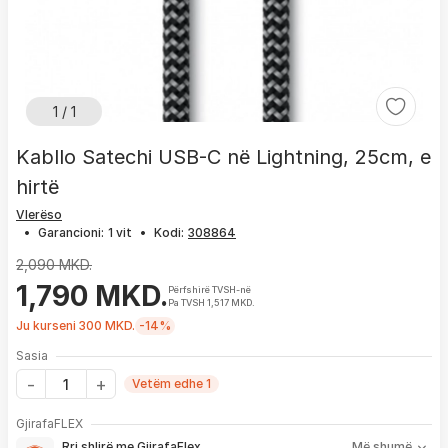
1 / 1
Kabllo Satechi USB-C në Lightning, 25cm, e
hirtë
Vlerëso
•
Garancioni:
1 vit
•
Kodi:
2,090 MKD.
1,790 MKD.
Përfshirë TVSH-në
Pa TVSH 1,517 MKD.
Ju kurseni 300 MKD.
-14%
Sasia
Vetëm edhe 1
Me GjirafaFLEX përfitoni:
GjirafaFLEX
-
Prioritet
për zgjidhjen e çdo problemi me produktin brenda
Rri shlirë me GjirafaFlex
Më shumë