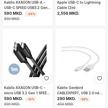
Kabllo AXAGON USB-A -
Apple USB-C to Lightning
USB-C SPEED USB3.2 Gen 1,
Cable (2m)
3A, 1m, e zezë
590 MKD.
2,556 MKD.
-34%
890 MKD.
Kabllo AXAGON USB-C -
Kabllo Gembird
micro USB 3.2 Gen 1 SPEED,
CABLEXPERT, USB 2.0 në
3A, 1m, e zezë
590 MKD.
Lightning (IP5 dhe më të
290 MKD.
-14%
-38%
lartë), 2m, e bardhë
690 MKD.
464 MKD.