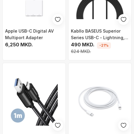
Apple USB-C Digital AV
Kabllo BASEUS Superior
Multiport Adapter
Series USB-C - Lightning,
6,250 MKD.
20W, 2m, e zezë
490 MKD.
-21%
624 MKD.