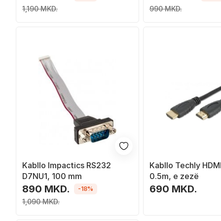
1,190 MKD.
990 MKD.
Kabllo Impactics RS232
Kabllo Techly HDMI
D7NU1, 100 mm
0.5m, e zezë
890 MKD.
690 MKD.
-18%
1,090 MKD.