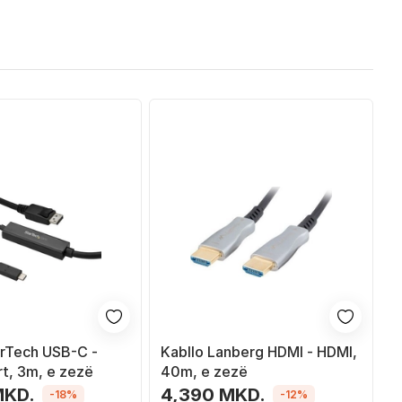
arTech USB-C -
Kabllo Lanberg HDMI - HDMI,
rt, 3m, e zezë
40m, e zezë
MKD.
4,390 MKD.
-18%
-12%