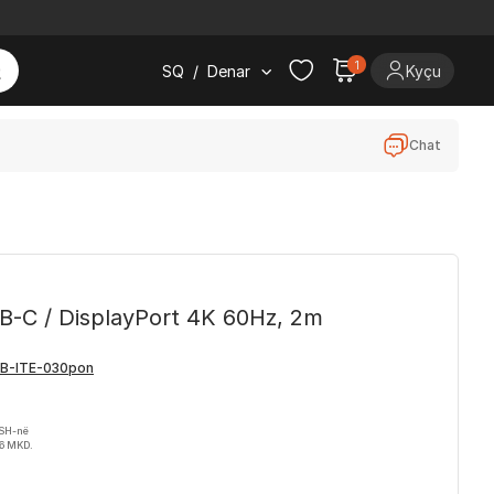
1
SQ
/
Denar
Kyçu
Chat
USB-C / DisplayPort 4K 60Hz, 2m
VSH-në
86 MKD.