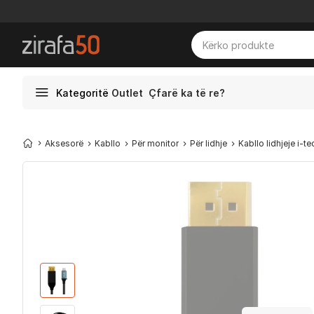
Kategoritë
Outlet
Çfarë ka të re?
Aksesorë
Kabllo
Për monitor
Për lidhje
Kabllo lidhjeje i-