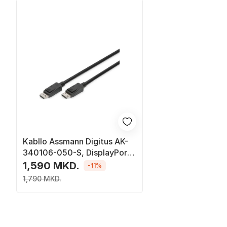
Kabllo Assmann Digitus AK-
340106-050-S, DisplayPort
në DisplayPort, 5m, e zezë
1,590 MKD.
-11%
1,790 MKD.