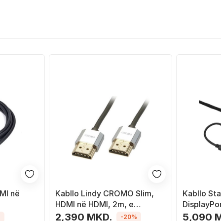
MI në
Kabllo Lindy CROMO Slim,
Kabllo St
ë
HDMI në HDMI, 2m, e
DisplayPo
argjendtë
2,390 MKD.
5,090 
%
-20%