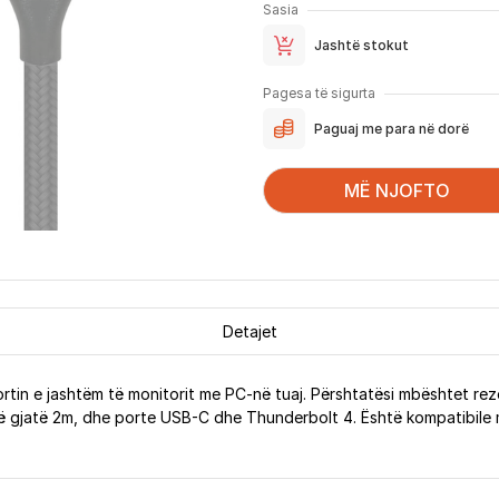
Sasia
Jashtë stokut
Pagesa të sigurta
Paguaj me para në dorë
MË NJOFTO
Detajet
ortin e jashtëm të monitorit me PC-në tuaj. Përshtatësi mbështet rez
 të gjatë 2m, dhe porte USB-C dhe Thunderbolt 4. Është kompatibile