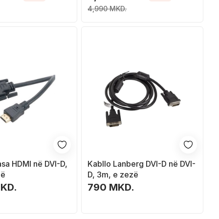
4,990 MKD.
asa HDMI në DVI-D,
Kabllo Lanberg DVI-D në DVI-
zë
D, 3m, e zezë
MKD.
790 MKD.