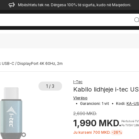
Mbështetu tek ne. Dërgesa 100% të sigurta, kudo në Maqedoni.
tec USB-C / DisplayPort 4K 60Hz, 2m
I-Tec
1 / 3
Kabllo lidhjeje i-tec 
Vlerëso
•
Garancioni:
1 vit
•
Kodi:
2,690 MKD.
1,990 MKD.
Përfshirë T
Pa TVSH 1,6
Ju kurseni 700 MKD.
-26%