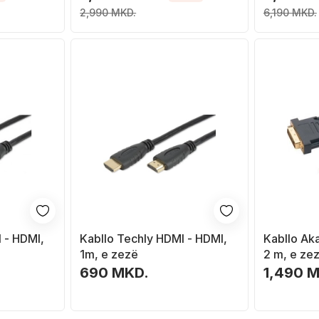
2,990 MKD.
6,190 MKD.
 - HDMI,
Kabllo Techly HDMI - HDMI,
Kabllo Ak
1m, e zezë
2 m, e ze
690 MKD.
1,490 