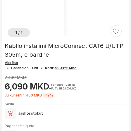
1 / 1
Kabllo instalimi MicroConnect CAT6 U/UTP
305m, e bardhë
Vlerëso
•
Garancioni:
1 vit
•
Kodi:
7,490 MKD.
6,090 MKD.
Përfshirë TVSH-në
Pa TVSH 5,800 MKD.
Ju kurseni 1,400 MKD.
-19%
Sasia
Jashtë stokut
Pagesa të sigurta