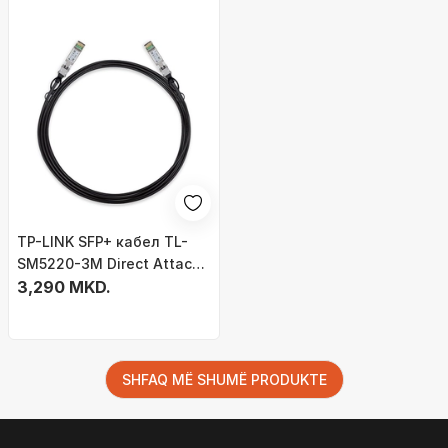
TP-LINK SFP+ кабел TL-
SM5220-3M Direct Attach
10Gbit, 3m
3,290 MKD.
SHFAQ MË SHUMË PRODUKTE