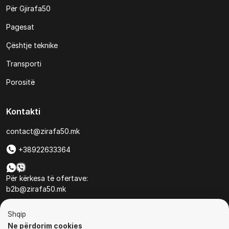
Për Gjirafa50
Pagesat
Çështje teknike
Transporti
Porositë
Kontakti
contact@zirafa50.mk
+38922633364
Për kërkesa të ofertave:
b2b@zirafa50.mk
Jadranska Magistrala No. 86, Skopje, North Macedonia
Shqip
Ne përdorim cookies