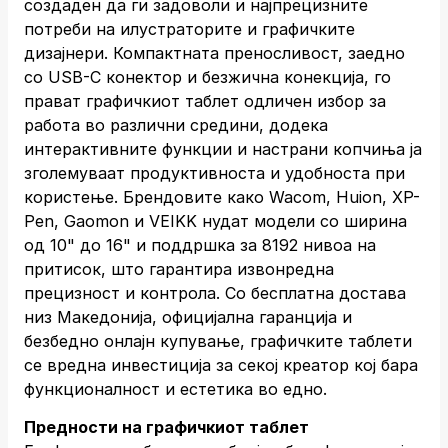
создаден да ги задоволи и најпрецизните
потреби на илустраторите и графичките
дизајнери. Компактната преносливост, заедно
со USB-C конектор и безжична конекција, го
прават графичкиот таблет одличен избор за
работа во различни средини, додека
интерактивните функции и настрани копчиња ја
зголемуваат продуктивноста и удобноста при
користење. Брендовите како Wacom, Huion, XP-
Pen, Gaomon и VEIKK нудат модели со ширина
од 10" до 16" и поддршка за 8192 нивоа на
притисок, што гарантира извонредна
прецизност и контрола. Со бесплатна достава
низ Македонија, официјална гаранција и
безбедно онлајн купување, графичките таблети
се вредна инвестиција за секој креатор кој бара
функционалност и естетика во едно.
Предности на графичкиот таблет