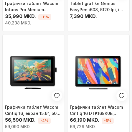
Графички таблет Wacom
Tablet grafike Genius
Intuos Pro Medium
EasyPen i608, 5120 lpi, i
PTK670K0B, 263 x 148 mm,
35,990 MKD.
hirtë
7,390 MKD.
-11%
USB Bluetooth, црн
40,238 MKD.
Графички таблет Wacom
Графички таблет Wacom
Cintiq 16, екран 15.6", 5080
Cintiq 16 DTK168K0B,
lpi, црна боја
56,590 MKD.
екран 16" 2.5K, USB C
66,190 MKD.
-4%
-5%
HDMI, црн
59,090 MKD.
69,729 MKD.