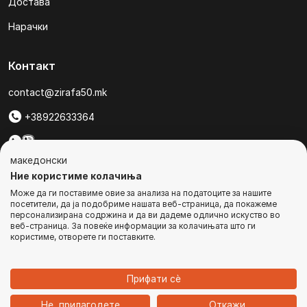
Достава
Нарачки
Контакт
contact@zirafa50.mk
+38922633364
За барања на понуди, контактирајте нѐ на:
македонски
b2b@zirafa50.mk
Ние користиме колачиња
Може да ги поставиме овие за анализа на податоците за нашите
Jадранска Магистрала 86, Skopje, North Macedonia
посетители, да ја подобриме нашата веб-страница, да покажеме
персонализирана содржина и да ви дадеме одлично искуство во
веб-страница. За повеќе информации за колачињата што ги
користиме, отворете ги поставките.
© Сите права се задржани
Прифати сѐ
1
Не, прилагодете
Откажи