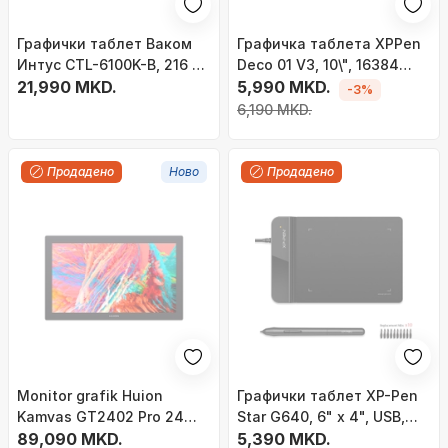
Графички таблет Ваком
Графичка таблета XPPen
Интус CTL-6100K-B, 216 x
Deco 01 V3, 10\", 16384
135 mm, УСБ, црн
21,990 MKD.
нивоа на притисок, 8
5,990 MKD.
-3%
копчиња за кратенки,
6,190 MKD.
црна
Продадено
Ново
Продадено
Monitor grafik Huion
Графички таблет XP-Pen
Kamvas GT2402 Pro 24
Star G640, 6" x 4", USB,
Gen3, 24", pen display, i zi
89,090 MKD.
црн
5,390 MKD.