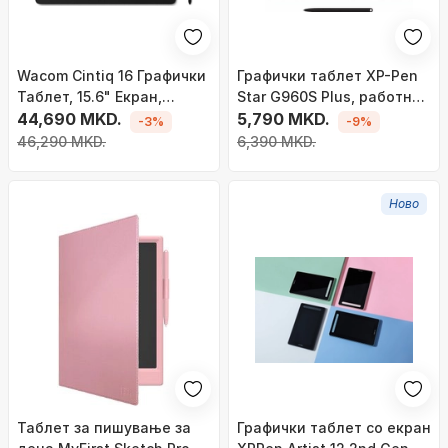
Wacom Cintiq 16 Графички
Графички таблет XP-Pen
Таблет, 15.6" Екран,
Star G960S Plus, работна
1920x1080, Црн
44,690 MKD.
површина 23 x 15 cm,
5,790 MKD.
-3%
-9%
пенкало со дигитална
46,290 MKD.
6,390 MKD.
гума, црн
Ново
Таблет за пишување за
Графички таблет со екран