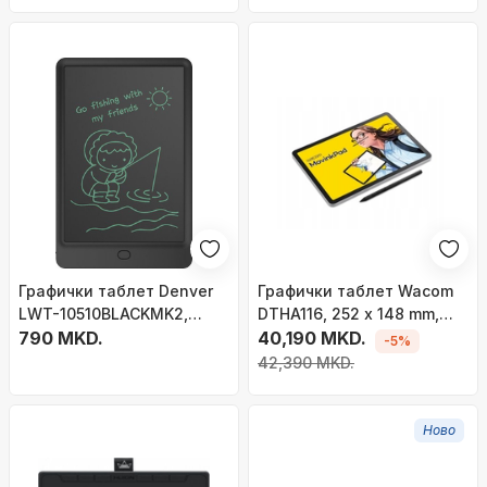
Графички таблет Denver
Графички таблет Wacom
LWT-10510BLACKMK2,
DTHA116, 252 x 148 mm,
10.5\", LCD екран, црн
790 MKD.
5080 LPI, црн
40,190 MKD.
-5%
42,390 MKD.
Ново