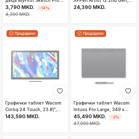
деца MyFirst Sketch Pro
XPPen Artist 12 2nd Gen,
Neo, ЛЦД екран во боја,
3,790 MKD.
12", 8 копчиња за
24,390 MKD.
-14%
со кожна навлака, розов
кратенки, црн
4,390 MKD.
Продадено
Продадено
Графички таблет Wacom
Графички таблет Wacom
Cintiq 24 Touch, 23.8\",
Intuos Pro Large, 349 x
Full HD, црн
143,590 MKD.
195mm, USB Bluetooth, црн
45,490 MKD.
-3%
47,090 MKD.