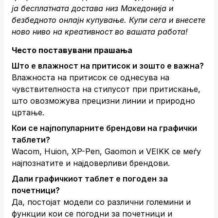
ја бесплатната достава низ Македонија и
безбедното онлајн купување.
Купи сега
и внесете
ново ниво на креативност во вашата работа!
Често поставувани прашања
Што е влажност на притисок и зошто е важна?
Влажноста на притисок се однесува на
чувствителноста на стилусот при притискање,
што овозможува прецизни линии и природно
цртање.
Кои се најпопуларните брендови на графички
таблети?
Wacom, Huion, XP-Pen, Gaomon и VEIKK се меѓу
најпознатите и најдоверливи брендови.
Дали графичкиот таблет е погоден за
почетници?
Да, постојат модели со различни големини и
функции кои се погодни за почетници и