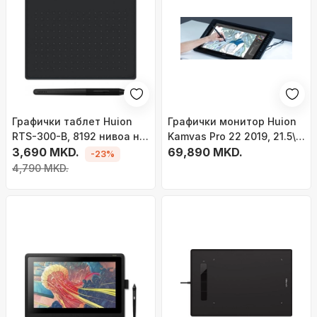
Графички таблет Huion
Графички монитор Huion
RTS-300-B, 8192 нивоа на
Kamvas Pro 22 2019, 21.5\",
притисок, USB-C, црн
3,690 MKD.
Full HD, црн
69,890 MKD.
-23%
4,790 MKD.