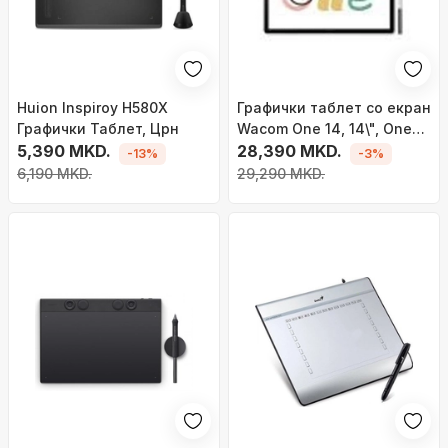
Huion Inspiroy H580X
Графички таблет со екран
Графички Таблет, Црн
Wacom One 14, 14\", One
5,390 MKD.
Pen, бел
28,390 MKD.
-13%
-3%
6,190 MKD.
29,290 MKD.