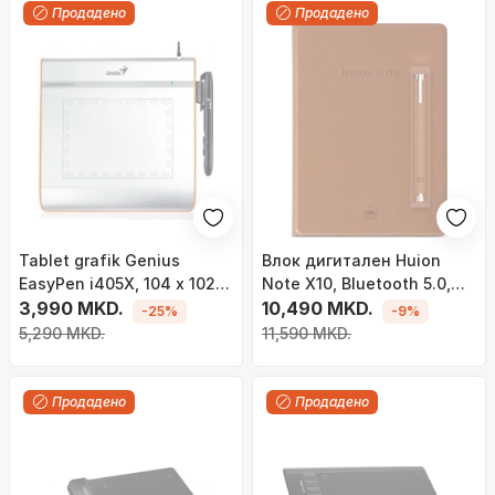
Продадено
Продадено
Tablet grafik Genius
Bлок дигитален Huion
EasyPen i405X, 104 x 102
Note X10, Bluetooth 5.0,
mm, 2540 LPI, i hirtë
3,990 MKD.
8192 нивоа на притисок,
10,490 MKD.
-25%
-9%
црн
5,290 MKD.
11,590 MKD.
Продадено
Продадено