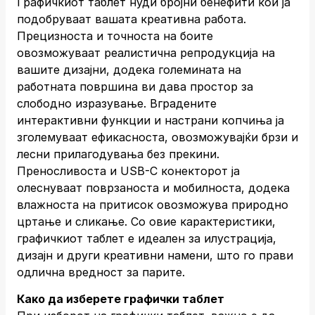
Графичкиот таблет нуди бројни бенефити кои ја
подобруваат вашата креативна работа.
Прецизноста и точноста на боите
овозможуваат реалистична репродукција на
вашите дизајни, додека големината на
работната површина ви дава простор за
слободно изразување. Вградените
интерактивни функции и настрани копчиња ја
зголемуваат ефикасноста, овозможувајќи брзи и
лесни прилагодувања без прекини.
Преносливоста и USB-C конекторот ја
олеснуваат поврзаноста и мобилноста, додека
влажноста на притисок овозможува природно
цртање и сликање. Со овие карактеристики,
графичкиот таблет е идеален за илустрација,
дизајн и други креативни намени, што го прави
одлична вредност за парите.
Како да изберете графички таблет