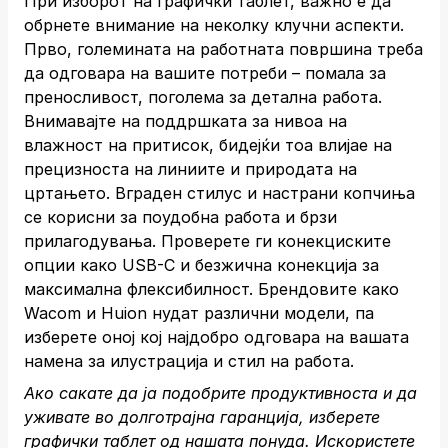
При изборот на графички таблет, важно е да
обрнете внимание на неколку клучни аспекти.
Прво, големината на работната површина треба
да одговара на вашите потреби – помала за
преносливост, поголема за детална работа.
Внимавајте на поддршката за нивоа на
влажност на притисок, бидејќи тоа влијае на
прецизноста на линиите и природата на
цртањето. Вграден стилус и настрани копчиња
се корисни за поудобна работа и брзи
прилагодувања. Проверете ги конекциските
опции како USB-C и безжична конекција за
максимална флексибилност. Брендовите како
Wacom и Huion нудат различни модели, па
изберете оној кој најдобро одговара на вашата
намена за илустрација и стил на работа.
Ако сакате да ја подобрите продуктивноста и да
уживате во долготрајна гаранција, изберете
графички таблет од нашата понуда. Искористете