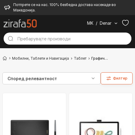
Потпрете се на нас. 100% безбедна достава насекаде во
Македонија.
MK
/
Denar
Мобилни, Таблети и Навигација
Таблет
Графички таблет
Филтер