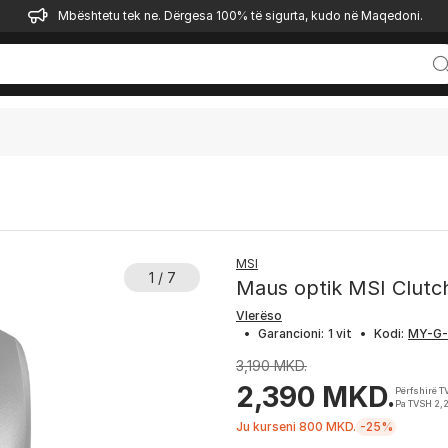
Mbështetu tek ne. Dërgesa 100% të sigurta, kudo në Maqedoni.
MSI
1 / 7
Maus optik MSI Clutch
Vlerëso
•
Garancioni:
1 vit
•
Kodi:
3,190 MKD.
2,390 MKD.
Përfshirë 
Pa TVSH 2,
Ju kurseni 800 MKD.
-25%