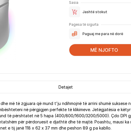
Sasia
Jashtë stokut
Pagesa të sigurta
Paguaj me para në dorë
MË NJOFTO
Detajet
ne dhe më të zgjuara që mund t'ju ndihmojnë të arrini shumë sukses
bështeteni në përgjigjen perfekte të klikimeve. Jetëgjatësia e këtyre
nd të përshtatet në 5 hapa (400/800/1600/3200/5000). Çdo DPI gjith
 përshtatshëm për përdoruesit e djathtë dhe të majtë. Poashtu, mausi 
onet e tij janë 118 x 62 x 37 mm dhe peshon 89 g pa kabllo.