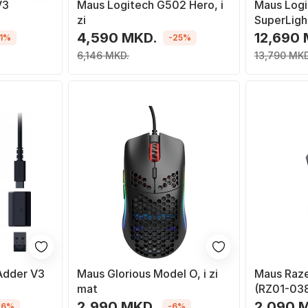
V3
Maus Logitech G502 Hero, i
Maus Logi
zi
SuperLight
4,590 MKD.
12,690
11%
-25%
6,146 MKD.
13,790 MKD
Adder V3
Maus Glorious Model O, i zi
Maus Raz
mat
(RZ01-03
6400DPI, 5
2,990 MKD.
2,090 
26%
-6%