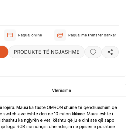
Paguaj online
Paguaj me transfer bankar
PRODUKTE TË NGJASHME
Vlerësime
e në lojëra. Mausi ka taste OMRON shumë të qëndrueshëm që
 switch-ave është deri në 10 milion klikime. Mausi është i
ashtu ka ngjyrën e vet, kështu që ju e dini atë që sapo
ka një logo RGB me ndriçim dhe ndriçim në pjesën e poshtme