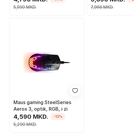
5,590 MKD.
7,966 MKD.
Maus gaming SteelSeries
Aerox 3, optik, RGB, i zi
4,590 MKD.
-13%
5,290 MKD.