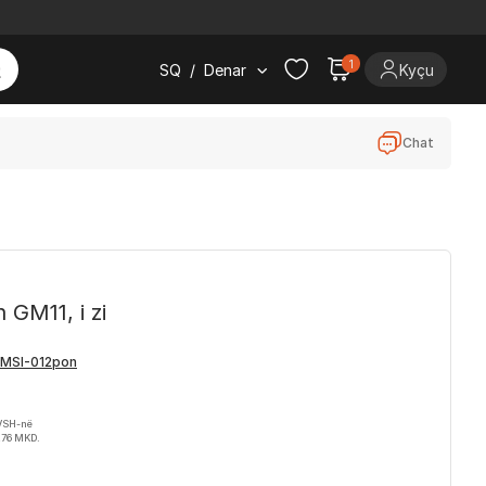
1
SQ
/
Denar
Kyçu
Chat
 GM11, i zi
TVSH-në
276 MKD.