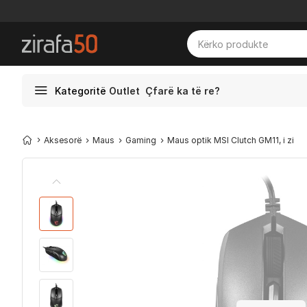
Kategoritë
Outlet
Çfarë ka të re?
Aksesorë
Maus
Gaming
Maus optik MSI Clutch GM11, i zi