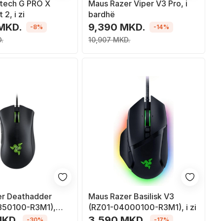
tech G PRO X
Maus Razer Viper V3 Pro, i
 2, i zi
bardhë
 MKD.
9,390 MKD.
-8%
-14%
.
10,907 MKD.
er Deathadder
Maus Razer Basilisk V3
850100-R3M1),
(RZ01-04000100-R3M1), i zi
 butona, i zi
MKD.
3,590 MKD.
-30%
-17%