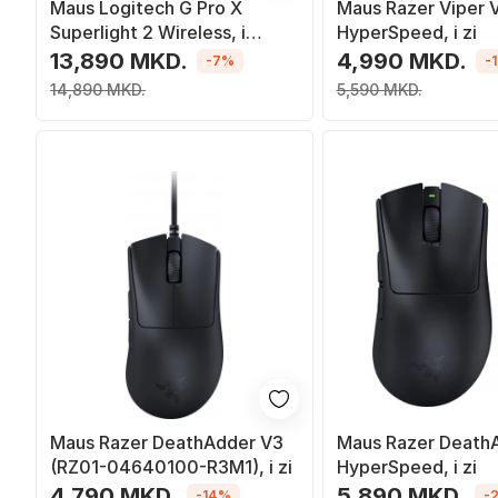
Maus Logitech G Pro X
Maus Razer Viper 
Superlight 2 Wireless, i
HyperSpeed, i zi
bardhë
13,890 MKD.
4,990 MKD.
-7%
-
14,890 MKD.
5,590 MKD.
Maus Razer DeathAdder V3
Maus Razer Death
(RZ01-04640100-R3M1), i zi
HyperSpeed, i zi
4,790 MKD.
5,890 MKD.
-14%
-