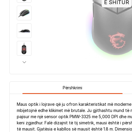
E SHITUR
Përshkrimi
Maus optik i lojrave që ju ofron karakteristikat më moder
mbijetojnë edhe klikimet më brutale. Ju gjithashtu mund të m
pajisur me një sensor optik PMW-3325 me 5,000 DPI dhe mu
keni zgjedhur. Falë dizajnit të tij simetrik, mausi është i
të mausit. Gjatësia e kabllos së mausit është 1.8 m. Dimensi