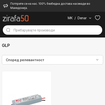
Потпрете се на нас. 100% безбедна достава насекаде во
Македонија.
MK
/
Denar
GLP