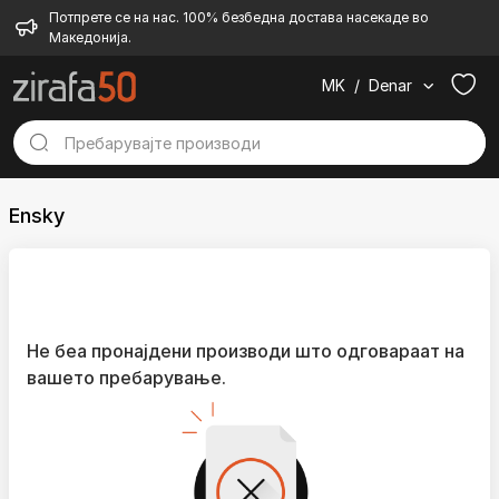
Потпрете се на нас. 100% безбедна достава насекаде во
Македонија.
MK
/
Denar
Ensky
Не беа пронајдени производи што одговараат на
вашето пребарување.