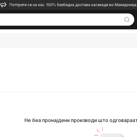
Потпрете се на нас. 100% безбедна достава насекаде во Македонија
Не беа пронајдени производи што одговараа