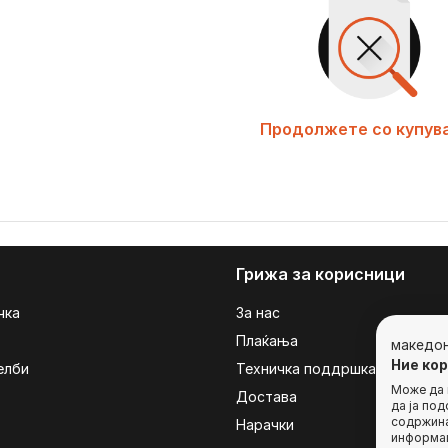
Продолжете со купув
Грижа за корисници
чка
За нас
Плаќања
македо
Ние ко
елби
Техничка поддршка
Може да г
Достава
да ја по
содржина
Нарачки
информац