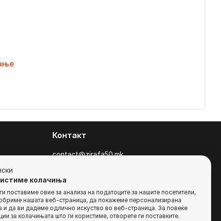
ање
Контакт
contact@zirafa50.mk
+38922633364
нски
ристиме колачиња
За барања на понуди, контактирајте нѐ
и поставиме овие за анализа на податоците за нашите посетители,
добриме нашата веб-страница, да покажеме персонализирана
на:
 и да ви дадеме одлично искуство во веб-страница. За повеќе
b2b@zirafa50.mk
ии за колачињата што ги користиме, отворете ги поставките.