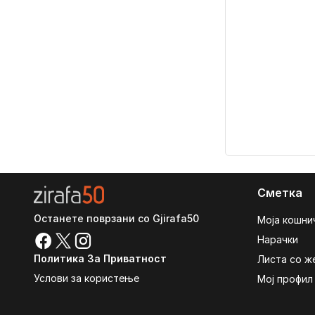
Сметка
Останете поврзани со Gjirafa50
Моја кошни
Нарачки
Политика За Приватност
Листа со ж
Услови за користење
Мој профил