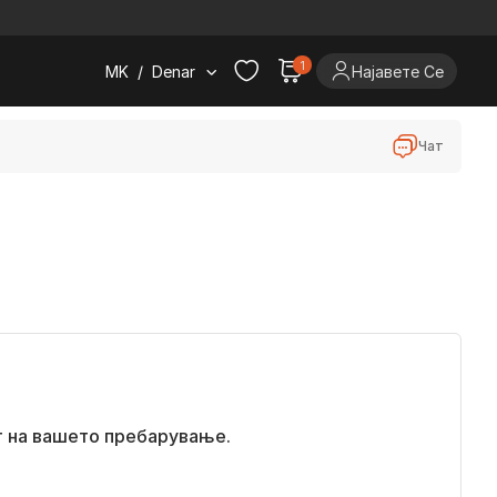
.
1
MK
/
Denar
Најавете Се
Чат
т на вашето пребарување.