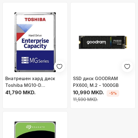
Внатрешен хард диск
SSD диск GOODRAM
Toshiba MG10-D
PX600, M.2 - 1000GB
MG10SDA800E, 8TB, 3.5",
41,790 MKD.
10,990 MKD.
-5%
SAS 12Gb/s
11,590 MKD.