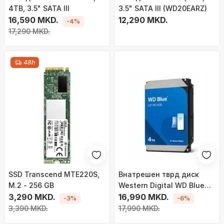
4TB, 3.5" SATA III
3.5" SATA III (WD20EARZ)
16,590 MKD.
12,290 MKD.
-4%
17,290 MKD.
48h
SSD Transcend MTE220S,
Внатрешен тврд диск
M.2 - 256 GB
Western Digital WD Blue
3,290 MKD.
WD40EZZX, 4TB, 3.5",
16,990 MKD.
-3%
-6%
SATA 6Gb/s
3,390 MKD.
17,990 MKD.