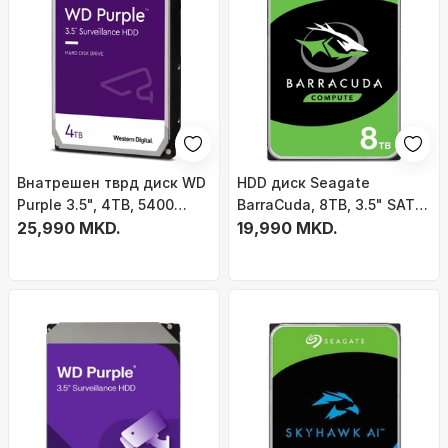
Внатрешен тврд диск WD
HDD диск Seagate
Purple 3.5", 4TB, 5400
BarraCuda, 8TB, 3.5" SATA
RPM, SATA III
25,990 MKD.
III
19,990 MKD.