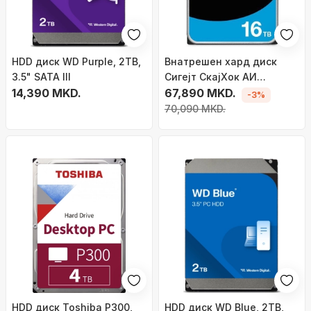
HDD диск WD Purple, 2TB,
Внатрешен хард диск
3.5" SATA III
Сигејт СкајХок АИ
14,390 MKD.
ST16000VE005, 16TB, 3.5\",
67,890 MKD.
-3%
САТА
70,090 MKD.
HDD диск Toshiba P300,
HDD диск WD Blue, 2TB,