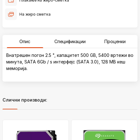
Плаќање на жиро-сметка
На жиро сметка
Опис
Спецификации
Проценки
Внатрешен погон 2.5 ", капацитет 500 GB, 5400 вртежи во
минута, SATA 6Gb / s интерфејс (SATA 3.0), 128 MB кеш
меморија.
Слични производи: