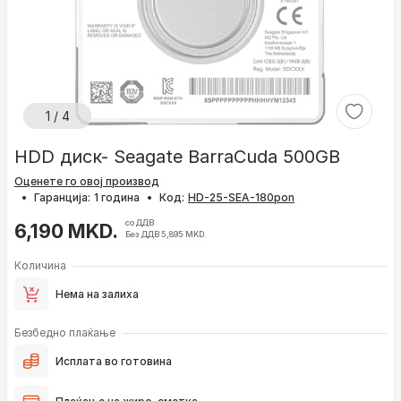
1 / 4
HDD диск- Seagate BarraCuda 500GB
Оценете го овој производ
•
Гаранција:
1 година
•
Код:
со ДДВ
6,190 MKD.
Без ДДВ 5,895 MKD.
Количина
Нема на залиха
Безбедно плаќање
Исплата во готовина