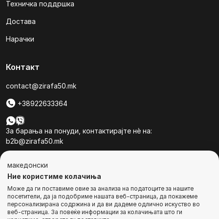
Техничка поддршка
Достава
Нарачки
Контакт
contact@zirafa50.mk
+38922633364
За барања на понуди, контактирајте нѐ на:
b2b@zirafa50.mk
Jадранска Магистрала 86, Skopje, North Macedonia
македонски
Ние користиме колачиња
Може да ги поставиме овие за анализа на податоците за нашите
посетители, да ја подобриме нашата веб-страница, да покажеме
персонализирана содржина и да ви дадеме одлично искуство во
веб-страница. За повеќе информации за колачињата што ги
© Сите права се задржани