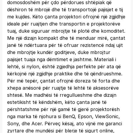
domosdoshëm për çdo përdorues shtëpiak që
dëshiron të mbrojë dhe të transportojë pajisjet e tij
me kujdes. Këto çanta projektori ofrojnë një zgjidhje
ideale për ruajtjen dhe transportin e projektorëve
tuaj, duke siguruar mbrojtje të plotë dhe komoditet.
Me një dizajn kompakt dhe të menduar mirë, çantat
janë të ndërtuara për të ofruar rezistencë ndaj ujit
dhe mbrojtje kundër goditjeve, duke mbrojtur
pajisjet tuaja nga dëmtimet e jashtme. Materiali i
lehtë, si nylon, është zgjedhja perfekte për ata që
kërkojnë një zgjidhje praktike dhe të qëndrueshme.
Për më tepër, çantat ofrojnë doreza të forta dhe
xhepa anësorë për ruajtje të lehtë të aksesorëve
shtesë. Me madhësi të rregullueshme dhe dizajn
estetikisht të këndshëm, këto çanta janë të
përshtatshme për një gamë të gjerë projektorësh
nga marka të njohura si BenQ, Epson, ViewSonic,
Sony, dhe Acer. Përveç kësaj, ato vijnë me garanci
zyrtare dhe mundësi për blerje të sigurt online,