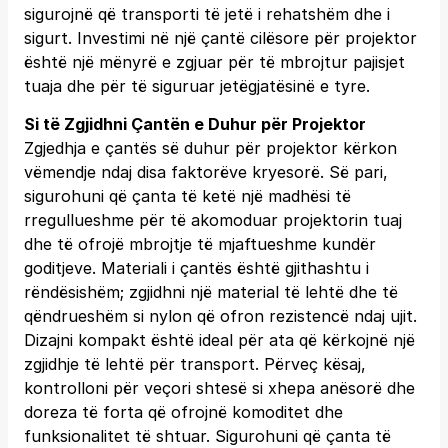
sigurojnë që transporti të jetë i rehatshëm dhe i
sigurt. Investimi në një çantë cilësore për projektor
është një mënyrë e zgjuar për të mbrojtur pajisjet
tuaja dhe për të siguruar jetëgjatësinë e tyre.
Si të Zgjidhni Çantën e Duhur për Projektor
Zgjedhja e çantës së duhur për projektor kërkon
vëmendje ndaj disa faktorëve kryesorë. Së pari,
sigurohuni që çanta të ketë një madhësi të
rregullueshme për të akomoduar projektorin tuaj
dhe të ofrojë mbrojtje të mjaftueshme kundër
goditjeve. Materiali i çantës është gjithashtu i
rëndësishëm; zgjidhni një material të lehtë dhe të
qëndrueshëm si nylon që ofron rezistencë ndaj ujit.
Dizajni kompakt është ideal për ata që kërkojnë një
zgjidhje të lehtë për transport. Përveç kësaj,
kontrolloni për veçori shtesë si xhepa anësorë dhe
doreza të forta që ofrojnë komoditet dhe
funksionalitet të shtuar. Sigurohuni që çanta të