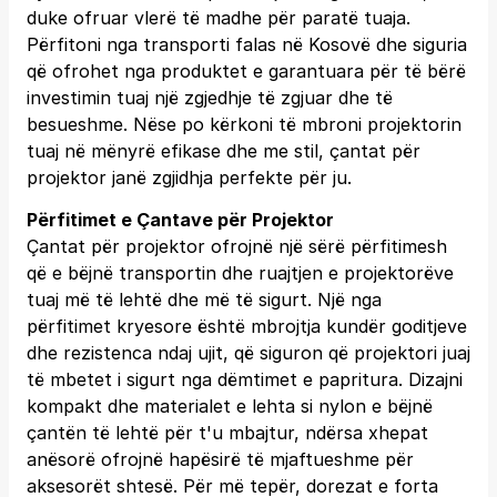
duke ofruar vlerë të madhe për paratë tuaja.
Përfitoni nga transporti falas në Kosovë dhe siguria
që ofrohet nga produktet e garantuara për të bërë
investimin tuaj një zgjedhje të zgjuar dhe të
besueshme. Nëse po kërkoni të mbroni projektorin
tuaj në mënyrë efikase dhe me stil, çantat për
projektor janë zgjidhja perfekte për ju.
Përfitimet e Çantave për Projektor
Çantat për projektor ofrojnë një sërë përfitimesh
që e bëjnë transportin dhe ruajtjen e projektorëve
tuaj më të lehtë dhe më të sigurt. Një nga
përfitimet kryesore është mbrojtja kundër goditjeve
dhe rezistenca ndaj ujit, që siguron që projektori juaj
të mbetet i sigurt nga dëmtimet e papritura. Dizajni
kompakt dhe materialet e lehta si nylon e bëjnë
çantën të lehtë për t'u mbajtur, ndërsa xhepat
anësorë ofrojnë hapësirë të mjaftueshme për
aksesorët shtesë. Për më tepër, dorezat e forta