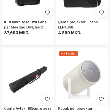
Kuti mbrojtëse Owl Labs
Çantë projektori Epson
për Meeting Owl, hard
ELPKS68
case, e zezë
37,690 MKD.
4,890 MKD.
E shitur
Çantë Avtek, 195cm, e zezë
Kapak për projektor