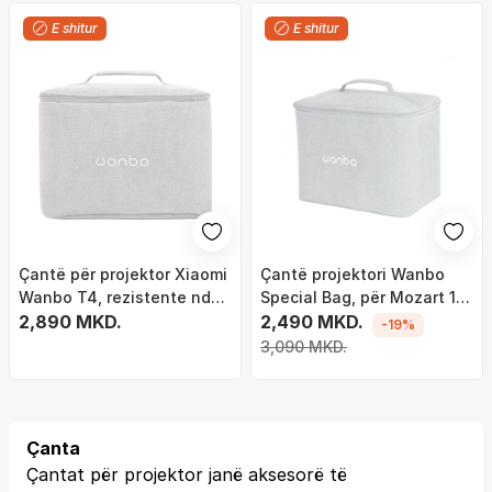
E shitur
E shitur
Çantë për projektor Xiaomi
Çantë projektori Wanbo
Wanbo T4, rezistente ndaj
Special Bag, për Mozart 1
goditjeve, gri
2,890 MKD.
Mozart 1 Pro DaVinci 1 Pro,
2,490 MKD.
-19%
gri e hapur
3,090 MKD.
Çanta
Çantat për projektor janë aksesorë të