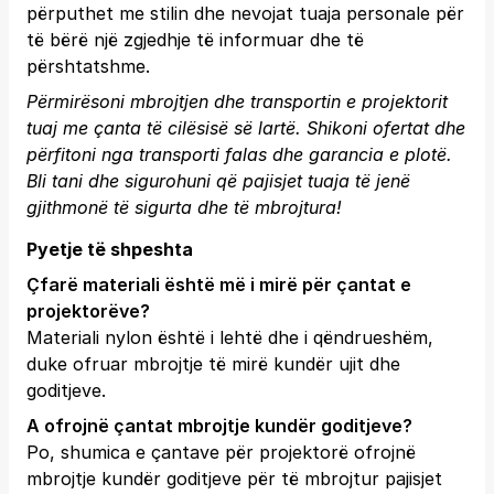
përputhet me stilin dhe nevojat tuaja personale për
të bërë një zgjedhje të informuar dhe të
përshtatshme.
Përmirësoni mbrojtjen dhe transportin e projektorit
tuaj me çanta të cilësisë së lartë. Shikoni ofertat dhe
përfitoni nga transporti falas dhe garancia e plotë.
Bli tani
dhe sigurohuni që pajisjet tuaja të jenë
gjithmonë të sigurta dhe të mbrojtura!
Pyetje të shpeshta
Çfarë materiali është më i mirë për çantat e
projektorëve?
Materiali nylon është i lehtë dhe i qëndrueshëm,
duke ofruar mbrojtje të mirë kundër ujit dhe
goditjeve.
A ofrojnë çantat mbrojtje kundër goditjeve?
Po, shumica e çantave për projektorë ofrojnë
mbrojtje kundër goditjeve për të mbrojtur pajisjet