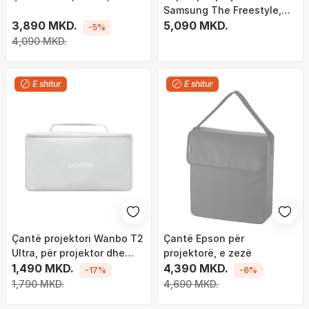
Samsung The Freestyle,
3,890 MKD.
bezhë
5,090 MKD.
-5%
4,090 MKD.
E shitur
E shitur
Çantë projektori Wanbo T2
Çantë Epson për
Ultra, për projektor dhe
projektorë, e zezë
aksesorë, gri
1,490 MKD.
4,390 MKD.
-17%
-6%
1,790 MKD.
4,690 MKD.