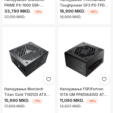
PRIME PX-1600 SSR-
Toughpower GF3 PS-TPD-
1600PD2 ATX 3.0, 1600W
33,790 MKD.
1200FNFAGE-4 ATX 3.0,
16,990 MKD.
-9%
-10%
1200W
37,018 MKD.
18,890 MKD.
Напојување Montech
Напојување FSP/Fortron
Titan Gold TIS0125 ATX
VITA GM PPA10A4002 ATX
3.0, 1000W
15,990 MKD.
3.0, 1000W
11,090 MKD.
-11%
-19%
17,890 MKD.
13,637 MKD.