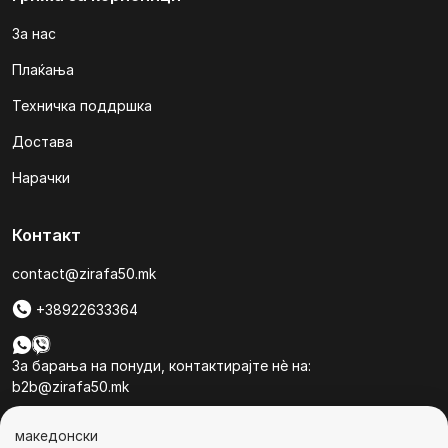
За нас
Плаќања
Техничка поддршка
Достава
Нарачки
Контакт
contact@zirafa50.mk
+38922633364
За барања на понуди, контактирајте нѐ на:
b2b@zirafa50.mk
Jадранска Магистрала 86, Skopje, North Macedonia
македонски