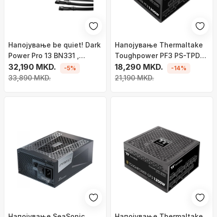
Напојување be quiet! Dark
Напојување Thermaltake
Power Pro 13 BN331 ,
Toughpower PF3 PS-TPD-
1300W
32,190 MKD.
1200FNFAPE-3 ATX 3.0,
18,290 MKD.
-5%
-14%
1200W
33,890 MKD.
21,190 MKD.
Напојување SeaSonic
Напојување Thermaltake