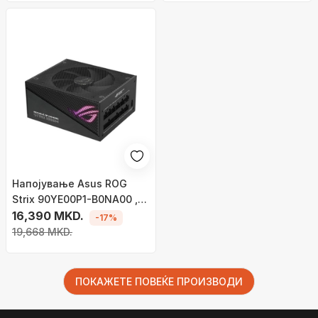
Напојување Asus ROG
Strix 90YE00P1-B0NA00 ,
1000W
16,390 MKD.
-17%
19,668 MKD.
ПОКАЖЕТЕ ПОВЕЌЕ ПРОИЗВОДИ