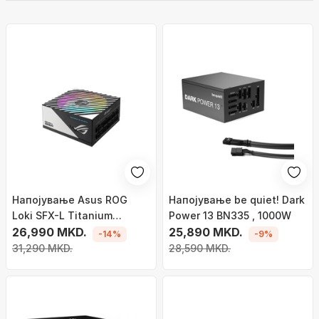
Напојување Asus ROG
Напојување be quiet! Dark
Loki SFX-L Titanium
Power 13 BN335 , 1000W
90YE00N0-B0NA00 ,
26,990 MKD.
25,890 MKD.
-14%
-9%
1200W
31,290 MKD.
28,590 MKD.