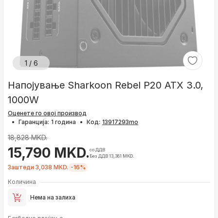
1 / 6
Напојување Sharkoon Rebel P20 ATX 3.0,
1000W
Оценете го овој производ
•
Гаранција:
1 година
•
Код:
18,828 MKD.
15,790 MKD.
со ДДВ
Без ДДВ 13,381 MKD.
Заштеди 3,038 MKD.
-16%
Количина
Нема на залиха