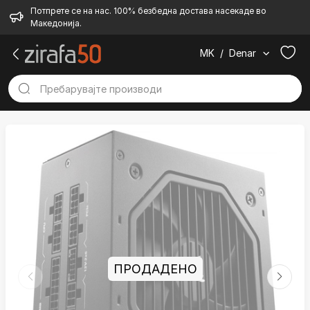
Потпрете се на нас. 100% безбедна достава насекаде во
Македонија.
MK
/
Denar
ПРОДАДЕНО