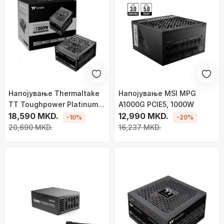
Напојување Thermaltake
Напојување MSI MPG
TT Toughpower Platinum
A1000G PCIE5, 1000W
SFX, 1000W
18,590 MKD.
12,990 MKD.
-10%
-20%
20,690 MKD.
16,237 MKD.