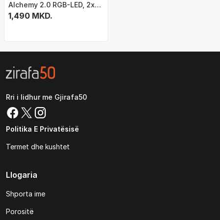
Alchemy 2.0 RGB-LED, 2x
40cm
1,490 MKD.
Rri i lidhur me Gjirafa50
Politika E Privatësisë
Termet dhe kushtet
Llogaria
Shporta ime
Porositë