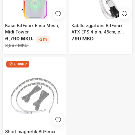
Kasë BitFenix Enso Mesh,
Kabllo zgjatues BitFenix
Midi Tower
ATX EPS 4 pin, 45cm, e
6,790 MKD.
bardhë
790 MKD.
-21%
8,567 MKD.
E shitur
Shirit magnetik BitFenix ​​