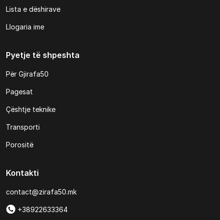
Lista e dëshirave
Llogaria ime
Pyetje të shpeshta
Për Gjirafa50
Pagesat
Çështje teknike
Transporti
Porositë
Kontakti
contact@zirafa50.mk
+38922633364