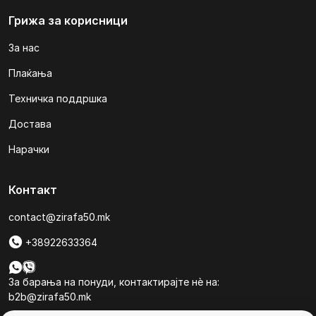
Грижа за корисници
За нас
Плаќања
Техничка поддршка
Достава
Нарачки
Контакт
contact@zirafa50.mk
+38922633364
За барања на понуди, контактирајте нѐ на:
b2b@zirafa50.mk