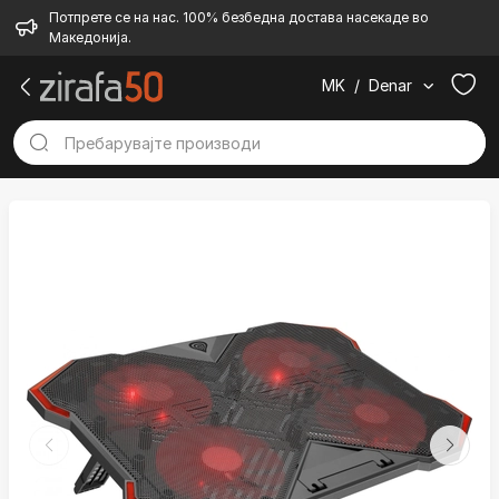
Потпрете се на нас. 100% безбедна достава насекаде во
Македонија.
MK
/
Denar