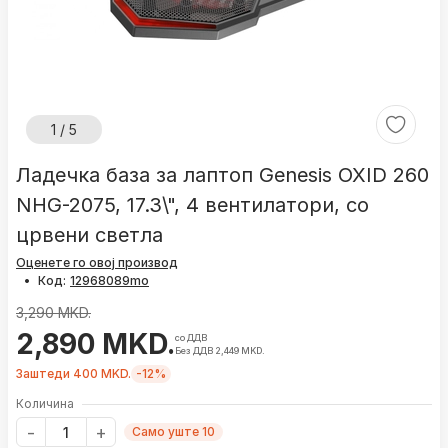
1 / 5
Ладечка база за лаптоп Genesis OXID 260
NHG-2075, 17.3\", 4 вентилатори, со
црвени светла
Оценете го овој производ
•
Код:
3,290 MKD.
2,890 MKD.
со ДДВ
Без ДДВ 2,449 MKD.
Заштеди 400 MKD.
-12%
Количина
Само уште 10