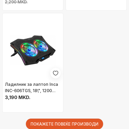
4x USB, црн
2,290 MKD.
Ладилник за лаптоп Inca
INC-606TGS, 18\", 1200
RPM, црн
3,190 MKD.
ПОКАЖЕТЕ ПОВЕЌЕ ПРОИЗВОДИ