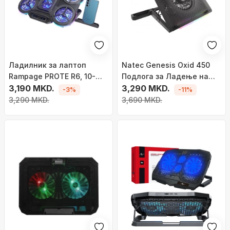
Ладилник за лаптоп
Natec Genesis Oxid 450
Rampage PROTE R6, 10-
Подлога за Ладeње на
17\", 6 вентилатори, сив
3,190 MKD.
Лаптоп, 15.6"
3,290 MKD.
-3%
-11%
3,290 MKD.
3,690 MKD.