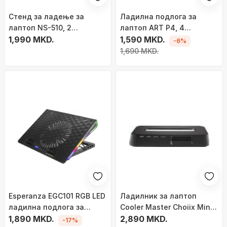
Стенд за ладење за
Ладилна подлога за
лаптоп NS-510, 2
лаптоп ART P4, 4
вентилатори, rainbow
1,990 MKD.
вентилатори, ЛЕД, за 9-
1,590 MKD.
-6%
осветлување, црна
17\"
1,690 MKD.
Esperanza EGC101 RGB LED
Ладилник за лаптоп
ладилна подлога за
Cooler Master Choiix Mini
лаптоп, црна
1,890 MKD.
Air C HL02 KP, 7"-12", HUB
2,890 MKD.
-17%