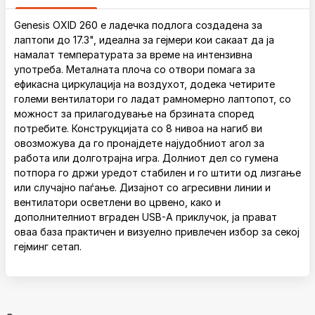
Genesis OXID 260 е ладечка подлога создадена за
лаптопи до 17.3", идеална за гејмери кои сакаат да ја
намалат температурата за време на интензивна
употреба. Металната плоча со отвори помага за
ефикасна циркулација на воздухот, додека четирите
големи вентилатори го ладат рамномерно лаптопот, со
можност за прилагодување на брзината според
потребите. Конструкцијата со 8 нивоа на нагиб ви
овозможува да го пронајдете најудобниот агол за
работа или долготрајна игра. Долниот дел со гумена
потпора го држи уредот стабилен и го штити од лизгање
или случајно паѓање. Дизајнот со агресивни линии и
вентилатори осветлени во црвено, како и
дополнителниот вграден USB-A приклучок, ја прават
оваа база практичен и визуелно привлечен избор за секој
гејминг сетап.