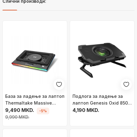
Слични производи:
База за ладење за лаптоп
Подлога за ладење за
Thermaltake Massive
лаптоп Genesis Oxid 850
Extreme, до 18\", RGB
9,490 MKD.
RGB NHG-1858, 17.3\", 5
4,190 MKD.
-5%
осветлување, црна
вентилатори, црна
9,990 MKD.