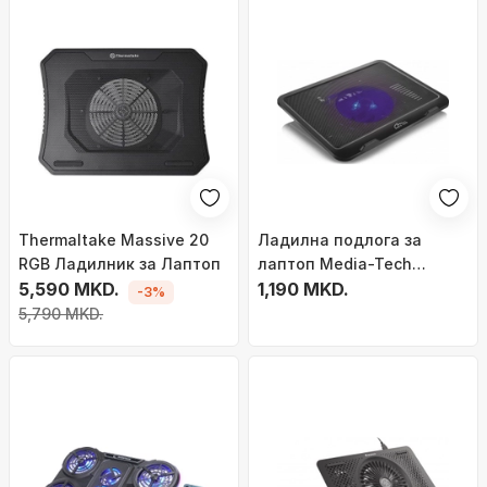
Thermaltake Massive 20
Ладилна подлога за
RGB Ладилник за Лаптоп
лаптоп Media-Tech
5,590 MKD.
MT2660, вентилатор со
1,190 MKD.
-3%
осветлување, USB, црна
5,790 MKD.