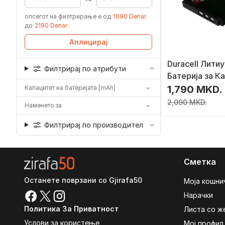
опсегот на филтрирање е од
1690 Denar
до
2190 Denar
Аплицирај
Duracell Лити
Филтрирај по атрибути
Батерија за К
mAh
1,790 MKD.
Капацитет на батеријата [mAh]
2,090 MKD.
Наменето за
Филтрирај по производител
Сметка
Останете поврзани со Gjirafa50
Моја кошни
Нарачки
Политика За Приватност
Листа со ж
Услови за користење
Мој профил