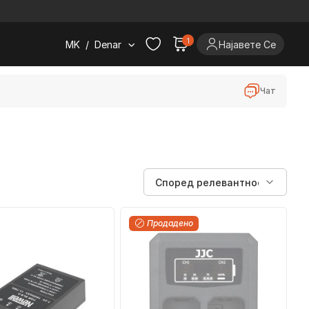
.
1
MK
/
Denar
Најавете Се
Чат
Продадено