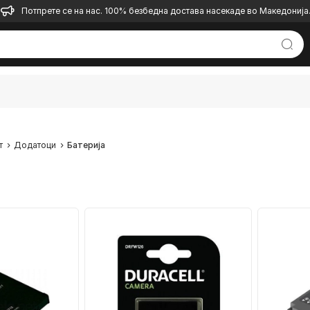
Потпрете се на нас. 100% безбедна достава насекаде во Македонија
т
Додатоци
Батерија