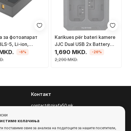
а за фотоапарат
Karikues për bateri kamere
LS-5, Li-ion,
JJC Dual USB 2x Battery
за Olympus
për Sony Np-fw50
 MKD.
1,690 MKD.
-6%
-26%
D.
2,290 MKD.
Контакт
contact@zirafa50.mk
+38922633364
нски
ристиме колачиња
За барања на понуди, контактирајте нѐ
и поставиме овие за анализа на податоците за нашите посетители,