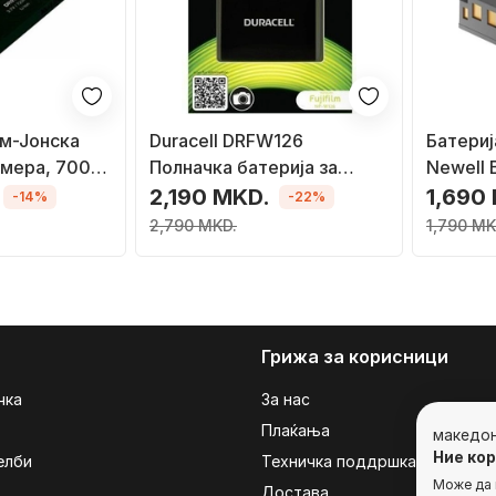
ум-Јонска
Duracell DRFW126
Батериј
амера, 700
Полначка батерија за
Newell B
камера за Fuji NP-W126
замена 
2,190 MKD.
1,690
-14%
-22%
2,790 MKD.
1,790 MK
Грижа за корисници
чка
За нас
Плаќања
македо
Ние ко
елби
Техничка поддршка
Може да г
Достава