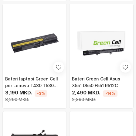
Bateri laptopi Green Cell
Bateri Green Cell Asus
për Lenovo T430 T530
X551 D550 F551 R512C
W530
3,190 MKD.
2,490 MKD.
-3%
-14%
3,290 MKD.
2,890 MKD.