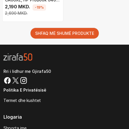
645 650 655 G1 (HP100)
2,190 MKD.
-19%
2,690 MKD.
SHFAQ MË SHUMË PRODUKTE
Rri i lidhur me Gjirafa50
Politika E Privatësisë
Termet dhe kushtet
Llogaria
Shporta ime