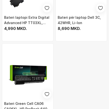
Bateri laptopi Extra Digital
Bateri për laptop Dell 3C,
Advanced HP TT03XL,
42WHR, Li-Ion
4400mAh, Li ion, e zezë
4,990 MKD.
8,690 MKD.
Bateri Green Cell CA06
CA06XL, HP ProBook 640