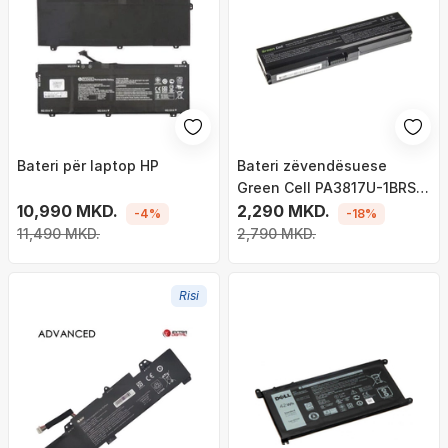
Bateri për laptop HP
Bateri zëvendësuese
Green Cell PA3817U-1BRS
10,990 MKD.
për laptopë Toshiba
2,290 MKD.
-4%
-18%
Satellite C650 C655 C660
11,490 MKD.
2,790 MKD.
C660D L650 L750 (TS03)
Risi