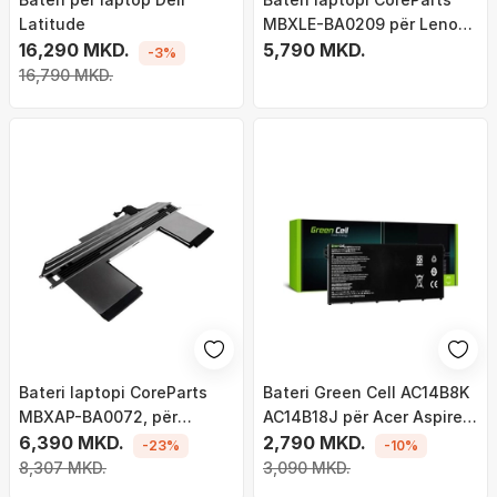
Latitude
MBXLE-BA0209 për Lenovo
16,290 MKD.
ThinkPad T460s T470s, Li
5,790 MKD.
-3%
ion, e zezë
16,790 MKD.
Bateri laptopi CoreParts
Bateri Green Cell AC14B8K
MBXAP-BA0072, për
AC14B18J për Acer Aspire E
MacBook Air 13" A1932, e
6,390 MKD.
11 ES1-111M ES1-131 E 15
2,790 MKD.
-23%
-10%
zezë
ES1-512 Chromebook 11
8,307 MKD.
3,090 MKD.
CB3-111 13 CB5-311