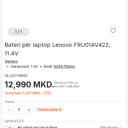
1 / 1
Bateri për laptop Lenovo FRU01AV422,
11.4V
Vlerëso
•
Garancioni:
1 vit
•
Kodi:
14,027 MKD.
12,990 MKD.
Përfshirë TVSH-në
Pa TVSH 11,008 MKD.
Ju kurseni 1,037 MKD.
-7%
Sasia
Vetëm edhe 4
Me GjirafaFLEX përfitoni:
GjirafaFLEX
-
Prioritet
për zgjidhjen e çdo problemi me produktin brenda
Rri shlirë me GjirafaFlex
Më shumë