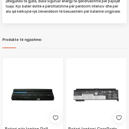
jetëgjatësi të gjatë, duke siguruar energji të qëndrueshme për pajisjet
tuaja. Kjo bateri është e përshtatshme për përdorim intensiv dhe për
ata që kërkojnë një zëvendësim të besueshëm për baterinë origjinale.
Produkte të ngjashme:
Bateri për laptop Dell
Bateri laptopi CoreParts