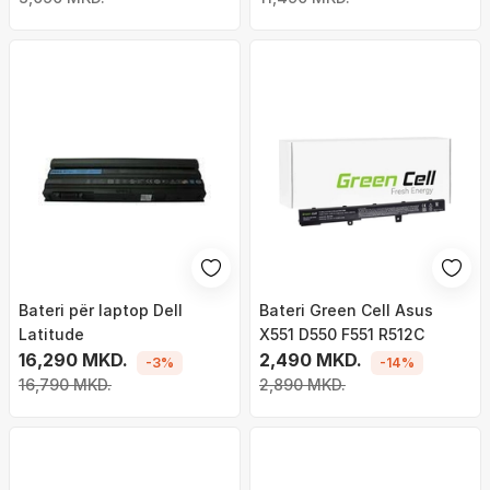
CB3-111 13 CB5-311
Bateri për laptop Dell
Bateri Green Cell Asus
Latitude
X551 D550 F551 R512C
16,290 MKD.
2,490 MKD.
-3%
-14%
16,790 MKD.
2,890 MKD.