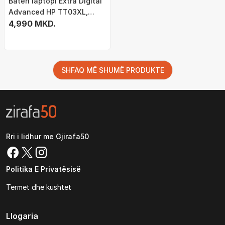
Bateri laptopi Extra Digital
Advanced HP TT03XL,
4400mAh, Li ion, e zezë
4,990 MKD.
SHFAQ MË SHUMË PRODUKTE
Rri i lidhur me Gjirafa50
Politika E Privatësisë
Termet dhe kushtet
Llogaria