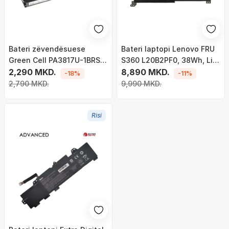
Bateri zëvendësuese
Bateri laptopi Lenovo FRU
Green Cell PA3817U-1BRS
S360 L20B2PF0, 38Wh, Li
për laptopë Toshiba
2,290 MKD.
ion
8,890 MKD.
-18%
-11%
Satellite C650 C655 C660
2,790 MKD.
9,990 MKD.
C660D L650 L750 (TS03)
Risi