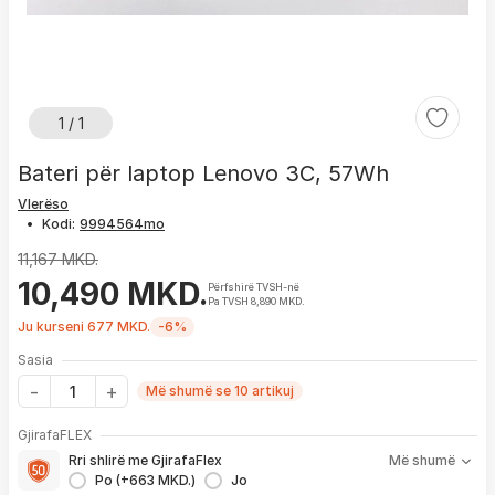
1 / 1
Bateri për laptop Lenovo 3C, 57Wh
Vlerëso
•
Kodi:
11,167 MKD.
10,490 MKD.
Përfshirë TVSH-në
Pa TVSH 8,890 MKD.
Ju kurseni 677 MKD.
-6%
Sasia
Më shumë se 10 artikuj
Me GjirafaFLEX përfitoni:
GjirafaFLEX
-
Prioritet
për zgjidhjen e çdo problemi me produktin brenda
Rri shlirë me GjirafaFlex
Më shumë
1 viti nga blerja
Po (+663 MKD.)
Jo
- Kontakt brenda
24 h
për servisim, zëvendësim apo kthim