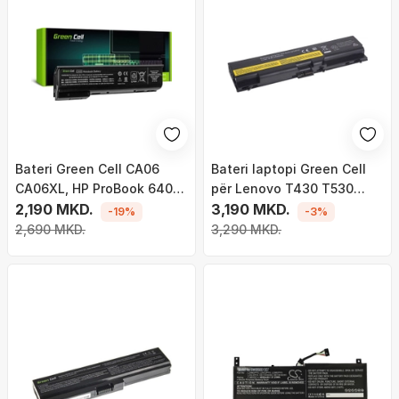
Bateri Green Cell CA06
Bateri laptopi Green Cell
CA06XL, HP ProBook 640
për Lenovo T430 T530
645 650 655 G1 (HP100)
2,190 MKD.
W530
3,190 MKD.
-19%
-3%
2,690 MKD.
3,290 MKD.