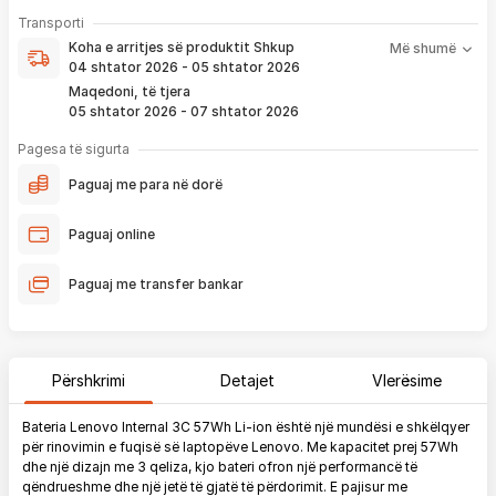
- Pranim dhe dërgim me postë të produktit të servisuar
pa
Koha e arritjes së produktit nënkupton periudhën prej kur
Transporti
pagesë
bëhet verifikimi i porosisë suaj, dhe njoftimit për verifikim
Koha e arritjes së produktit
Shkup
Më shumë
që ju e pranoni përmes email-it apo SMS-it.
04 shtator 2026 - 05 shtator 2026
Nëse porosia bëhet tani, produkti arrin sipas afatit kohor të
Maqedoni, të tjera
vendosur më lartë. Ju do të njoftoheni në vazhdimësi
05 shtator 2026 - 07 shtator 2026
përmes emailit rreth vendndodhjes së porosisë suaj, duke
përfshirë momentin kur produkti arrin në depon tonë, dhe
Pagesa të sigurta
momentin kur niset në dërgesë për te ju.
Paguaj me para në dorë
*Në 99% të rasteve, produktet arrijnë sipas parashikimit të vendosur
më lartë. Ju lusim të keni parasysh që festat ndërkombëtare ndikojnë që
Paguaj online
liferimi të shtyhet për rreth 2 ditë.
Paguaj me transfer bankar
Përshkrimi
Detajet
Vlerësime
Bateria Lenovo Internal 3C 57Wh Li-ion është një mundësi e shkëlqyer
për rinovimin e fuqisë së laptopëve Lenovo. Me kapacitet prej 57Wh
dhe një dizajn me 3 qeliza, kjo bateri ofron një performancë të
qëndrueshme dhe një jetë të gjatë të përdorimit. E pajisur me