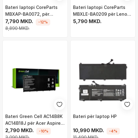
Bateri laptopi CoreParts
Bateri laptopi CoreParts
MBXAP-BA0072, për
MBXLE-BA0209 për Lenovo
MacBook Air 13" A1932, e
7,790 MKD.
ThinkPad T460s T470s, Li
5,790 MKD.
-12%
zezë
ion, e zezë
8,890 MKD.
Bateri Green Cell AC14B8K
Bateri për laptop HP
AC14B18J për Acer Aspire E
11 ES1-111M ES1-131 E 15
2,790 MKD.
10,990 MKD.
-10%
-4%
ES1-512 Chromebook 11
3,090 MKD.
11,490 MKD.