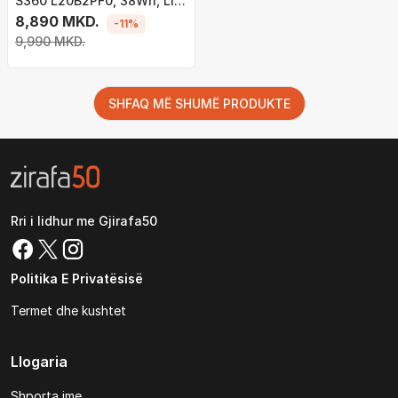
S360 L20B2PF0, 38Wh, Li
ion
8,890 MKD.
-11%
9,990 MKD.
SHFAQ MË SHUMË PRODUKTE
Rri i lidhur me Gjirafa50
Politika E Privatësisë
Termet dhe kushtet
Llogaria
Shporta ime