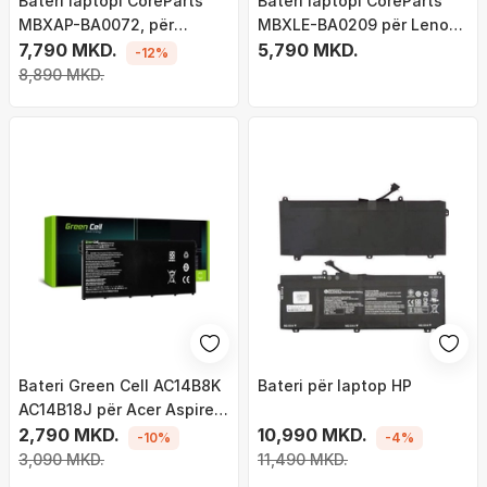
Bateri laptopi CoreParts
Bateri laptopi CoreParts
MBXAP-BA0072, për
MBXLE-BA0209 për Lenovo
MacBook Air 13" A1932, e
7,790 MKD.
ThinkPad T460s T470s, Li
5,790 MKD.
-12%
zezë
ion, e zezë
8,890 MKD.
Bateri Green Cell AC14B8K
Bateri për laptop HP
AC14B18J për Acer Aspire E
11 ES1-111M ES1-131 E 15
2,790 MKD.
10,990 MKD.
-10%
-4%
ES1-512 Chromebook 11
3,090 MKD.
11,490 MKD.
CB3-111 13 CB5-311