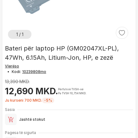
1 / 1
Bateri për laptop HP (GM02047XL-PL),
47Wh, 6.15Ah, Litium-Jon, HP, e zezë
Vlerëso
•
Kodi:
13,390 MKD.
12,690 MKD.
Përfshirë TVSH-në
Pa TVSH 10,754 MKD.
Ju kurseni 700 MKD.
-5%
Sasia
Jashtë stokut
Pagesa të sigurta