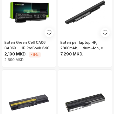
Bateri Green Cell CA06
Bateri për laptop HP,
CA06XL, HP ProBook 640
2800mAh, Litium-Jon, e
645 650 655 G1 (HP100)
2,190 MKD.
zezë
7,290 MKD.
-19%
2,690 MKD.