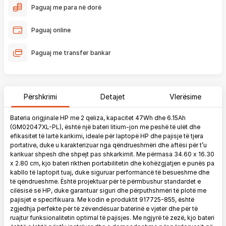
Paguaj me para në dorë
Paguaj online
Paguaj me transfer bankar
Përshkrimi
Detajet
Vlerësime
Bateria origjinale HP me 2 qeliza, kapacitet 47Wh dhe 6.15Ah
(GM02047XL-PL), është një bateri litium-jon me peshë të ulët dhe
efikasitet të lartë karikimi, ideale për laptopë HP dhe pajisje të tjera
portative, duke u karakterizuar nga qëndrueshmëri dhe aftësi për t’u
karikuar shpesh dhe shpejt pas shkarkimit. Me përmasa 34.60 x 16.30
x 2.80 cm, kjo bateri rikthen portabilitetin dhe kohëzgjatjen e punës pa
kabllo të laptopit tuaj, duke siguruar performancë të besueshme dhe
të qëndrueshme. Është projektuar për të përmbushur standardet e
cilësisë së HP, duke garantuar siguri dhe përputhshmëri të plotë me
pajisjet e specifikuara. Me kodin e produktit 917725-855, është
zgjedhja perfekte për të zëvendësuar baterinë e vjetër dhe për të
ruajtur funksionalitetin optimal të pajisjes. Me ngjyrë të zezë, kjo bateri