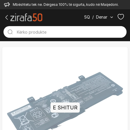
Mbështetu tek ne. Dërgesa 100% të sigurta, kudo në Maqedoni.
SQ
/
Denar
E SHITUR