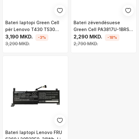
Bateri laptopi Green Cell
Bateri zëvendësuese
për Lenovo T430 T530
Green Cell PA3817U-1BRS
W530
3,190 MKD.
për laptopë Toshiba
2,290 MKD.
-3%
-18%
Satellite C650 C655 C660
3,290 MKD.
2,790 MKD.
C660D L650 L750 (TS03)
Bateri laptopi Lenovo FRU