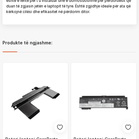
është e lehtë për t’u instaluar dhe e domosdoshme për përdoruesit që
duan të zgjasin jetën e laptopit të tyre. Është zgjidhje ideale për ata që
kërkojnë cilësi dhe efikasitet në përdorim ditor.
Produkte të ngjashme: