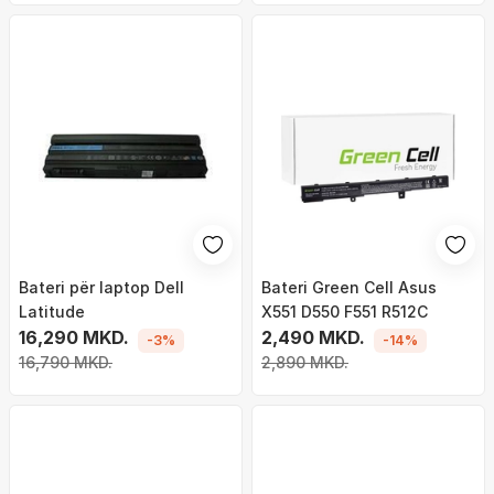
Bateri për laptop Dell
Bateri Green Cell Asus
Latitude
X551 D550 F551 R512C
16,290 MKD.
2,490 MKD.
-3%
-14%
16,790 MKD.
2,890 MKD.