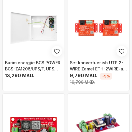
Burim energjie BCS POWER
Set konvertuesish UTP 2-
BCS-ZA1206/UPS/F, UPS
WIRE Zamel ETH-2WIRE-a-
bufër, për instalim të
13,290 MKD.
SET, LAN dhe PoE, set i
9,790 MKD.
-9%
brendshëm, i bardhë
plotë
10,790 MKD.