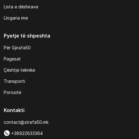
Lista e dëshirave
Llogaria ime
Pyetje të shpeshta
Për Gjirafa50
Pagesat
Çështje teknike
Transporti
Porositë
Kontakti
contact@zirafa50.mk
+38922633364