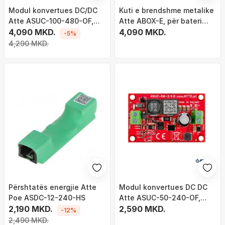
Modul konvertues DC/DC
Kuti e brendshme metalike
Atte ASUC-100-480-OF,
Atte ABOX-E, për bateri
dalje 48V DC
4,090 MKD.
7Ah, montim në mur, e
4,090 MKD.
-5%
bardhë
4,290 MKD.
Përshtatës energjie Atte
Modul konvertues DC DC
Poe ASDC-12-240-HS
Atte ASUC-50-240-OF,
2,190 MKD.
step up 12V në 24V, për
2,590 MKD.
-12%
instalim të brendshëm
2,490 MKD.