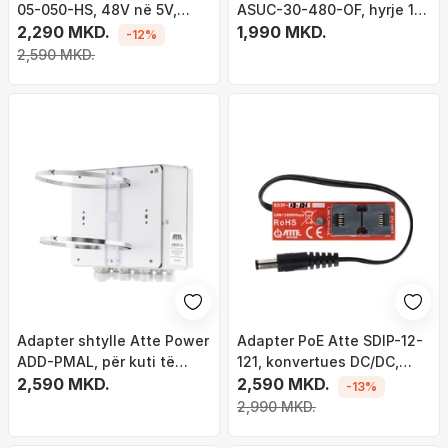
05-050-HS, 48V në 5V,
ASUC-30-480-OF, hyrje 10-
2.1/5.5 mm, i zi
2,290 MKD.
30V, dalje 48V 30W, open
1,990 MKD.
-12%
frame
2,590 MKD.
Adapter shtylle Atte Power
Adapter PoE Atte SDIP-12-
ADD-PMAL, për kuti të
121, konvertues DC/DC,
jashtme ABOX-L, 300mm,
2,590 MKD.
dalje 12V
2,590 MKD.
-13%
gri
2,990 MKD.