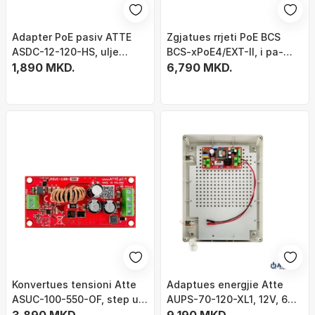
Adapter PoE pasiv ATTE
Zgjatues rrjeti PoE BCS
ASDC-12-120-HS, ulje
BCS-xPoE4/EXT-II, i pa-
tensioni në 12V, për
1,890 MKD.
menaxhuar, 4 porte, i zi
6,790 MKD.
kamera IP, i zi
Konvertues tensioni Atte
Adaptues energjie Atte
ASUC-100-550-OF, step up
AUPS-70-120-XL1, 12V, 6A
deri 55V, i bardhë
72W, i zi