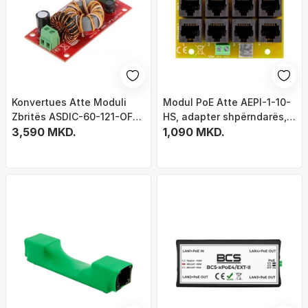
Konvertues Atte Moduli
Modul PoE Atte AEPI-1-10-
Zbritës ASDIC-60-121-OF
HS, adapter shpërndarës,
DC / DC ATTE
3,590 MKD.
10–60V DC, i zi
1,090 MKD.