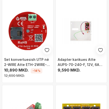
Set konvertuesish UTP në
Adapter karikues Atte
2-WIRE Atte ETH-2WIRE-A-
AUPS-70-240-F, 12V, 6A
SET2, LAN, PoE
10,890 MKD.
72W, i zi
9,590 MKD.
-14%
12,690 MKD.