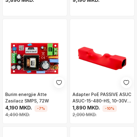
3,890 MKD.
9,190 MKD.
Burim energjie Atte
Adapter PoE PASSIVE ASUC
Zasilacz SMPS, 72W
ASUC-15-480-HS, 10–30V
4,190 MKD.
në 48VDC, 15W, i zi
1,890 MKD.
-7%
-10%
4,490 MKD.
2,090 MKD.