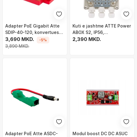
Adapter PoE Gigabit Atte
Kuti e jashtme ATTE Power
SDIP-40-120, konvertues
ABOX S2, IP56,
DC/DC 12V, dalje LAN RJ45,
3,690 MKD.
150x110x70mm, plastike UV
2,390 MKD.
-5%
i zi
rezistente
3,890 MKD.
Adapter PoE Atte ASDC-
Modul boost DC DC ASUC