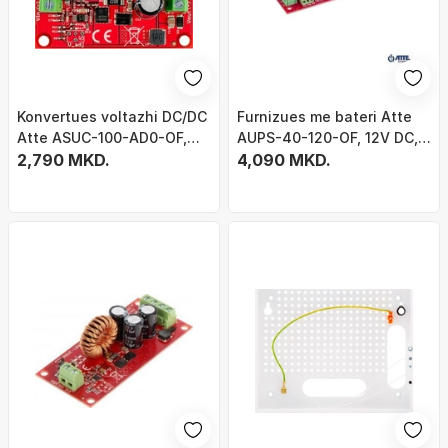
Konvertues voltazhi DC/DC
Furnizues me bateri Atte
Atte ASUC-100-AD0-OF,
AUPS-40-120-OF, 12V DC,
profesional
2,790 MKD.
3.5A, i bardhë
4,090 MKD.