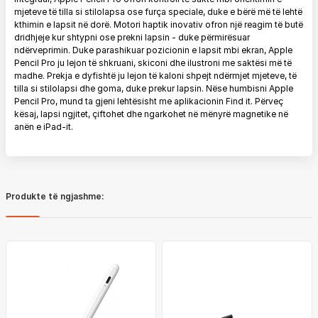
mjeteve të tilla si stilolapsa ose furça speciale, duke e bërë më të lehtë
kthimin e lapsit në dorë. Motori haptik inovativ ofron një reagim të butë
dridhjeje kur shtypni ose prekni lapsin - duke përmirësuar
ndërveprimin. Duke parashikuar pozicionin e lapsit mbi ekran, Apple
Pencil Pro ju lejon të shkruani, skiconi dhe ilustroni me saktësi më të
madhe. Prekja e dyfishtë ju lejon të kaloni shpejt ndërmjet mjeteve, të
tilla si stilolapsi dhe goma, duke prekur lapsin. Nëse humbisni Apple
Pencil Pro, mund ta gjeni lehtësisht me aplikacionin Find it. Përveç
kësaj, lapsi ngjitet, çiftohet dhe ngarkohet në mënyrë magnetike në
anën e iPad-it.
Produkte të ngjashme: