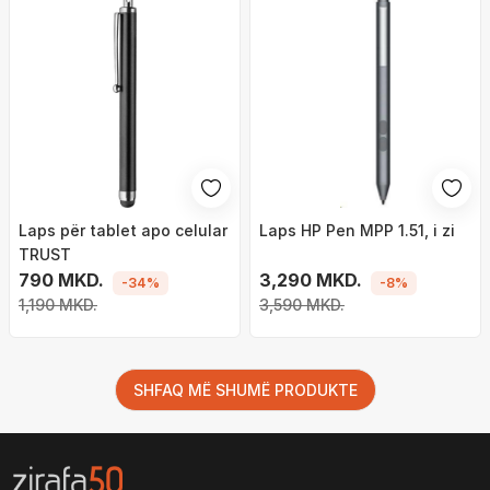
Laps për tablet apo celular
Laps HP Pen MPP 1.51, i zi
TRUST
790 MKD.
3,290 MKD.
-34%
-8%
1,190 MKD.
3,590 MKD.
SHFAQ MË SHUMË PRODUKTE