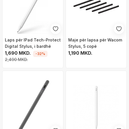
Laps për IPad Tech-Protect
Maje për lapsa për Wacom
Digital Stylus, i bardhë
Stylus, 5 copë
1,690 MKD.
1,190 MKD.
-32%
2,490 MKD.