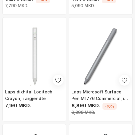
7,790 MKD.
5,090 MKD.
Laps dixhital Logitech
Laps Microsoft Surface
Crayon, i argjendtë
Pen M1776 Commercial, i
7,190 MKD.
hirtë
8,890 MKD.
-10%
9,890 MKD.