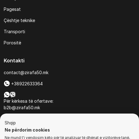
Pagesat
Çështje teknike
Transporti
Porositë
Kontakti
contact@zirafa50.mk
+38922633364
Për kërkesa të ofertave:
b2b@zirafa50.mk
Jadranska Magistrala No. 86, Skopje, North Macedonia
Shqip
Ne përdorim cookies
Ne mund t'i vendosim këto për të analizuar të dhënat e vizitorëve tanë,