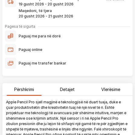
që ju e pranoni përmes email-it apo SMS-it.
19 gusht 2026 - 20 gusht 2026
Nëse porosia bëhet tani, produkti arrin sipas afatit kohor të
Maqedoni, të tjera
vendosur më lartë. Ju do të njoftoheni në vazhdimësi
20 gusht 2026 - 21 gusht 2026
përmes emailit rreth vendndodhjes së porosisë suaj, duke
përfshirë momentin kur produkti arrin në depon tonë, dhe
Pagesa të sigurta
momentin kur niset në dërgesë për te ju.
Paguaj me para në dorë
*Në 99% të rasteve, produktet arrijnë sipas parashikimit të vendosur
më lartë. Ju lusim të keni parasysh që festat ndërkombëtare ndikojnë që
Paguaj online
liferimi të shtyhet për rreth 2 ditë.
Paguaj me transfer bankar
Përshkrimi
Detajet
Vlerësime
Apple Pencil Pro sjell magjinë e teknologjisë në duart tuaja, duke e
çuar produktivitetin dhe kreativitetin tuaj në një nivel të ri. Është
projektuar me teknologji të avancuara për shënime intuitive, marrjen e
shënimeve ose krijimin artistik. Një sensor i ri në Apple Pencil Pro
zbulon presionin dhe ju lejon të shfaqni një gamë të re për zgjedhjen e
shpejtë të mjeteve, trashësinë e linjës dhe ngjyrën. Falë xhiroskopit të
integruar, Apple Pencil Pro ofron kontroll të saktë mbi orientimin e