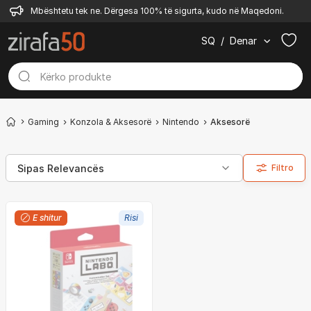
Mbështetu tek ne. Dërgesa 100% të sigurta, kudo në Maqedoni.
SQ
/
Denar
Gaming
Konzola & Aksesorë
Nintendo
Aksesorë
Filtro
E shitur
Risi