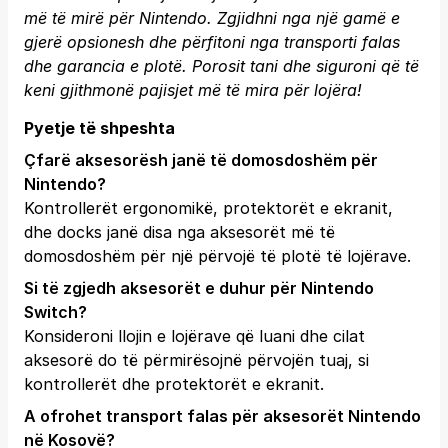
më të mirë për Nintendo. Zgjidhni nga një gamë e
gjerë opsionesh dhe përfitoni nga transporti falas
dhe garancia e plotë.
Porosit tani
dhe siguroni që të
keni gjithmonë pajisjet më të mira për lojëra!
Pyetje të shpeshta
Çfarë aksesorësh janë të domosdoshëm për
Nintendo?
Kontrollerët ergonomikë, protektorët e ekranit,
dhe docks janë disa nga aksesorët më të
domosdoshëm për një përvojë të plotë të lojërave.
Si të zgjedh aksesorët e duhur për Nintendo
Switch?
Konsideroni llojin e lojërave që luani dhe cilat
aksesorë do të përmirësojnë përvojën tuaj, si
kontrollerët dhe protektorët e ekranit.
A ofrohet transport falas për aksesorët Nintendo
në Kosovë?