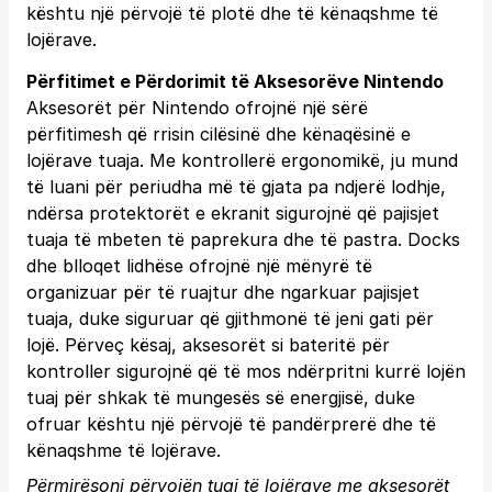
kështu një përvojë të plotë dhe të kënaqshme të
lojërave.
Përfitimet e Përdorimit të Aksesorëve Nintendo
Aksesorët për Nintendo ofrojnë një sërë
përfitimesh që rrisin cilësinë dhe kënaqësinë e
lojërave tuaja. Me kontrollerë ergonomikë, ju mund
të luani për periudha më të gjata pa ndjerë lodhje,
ndërsa protektorët e ekranit sigurojnë që pajisjet
tuaja të mbeten të paprekura dhe të pastra. Docks
dhe blloqet lidhëse ofrojnë një mënyrë të
organizuar për të ruajtur dhe ngarkuar pajisjet
tuaja, duke siguruar që gjithmonë të jeni gati për
lojë. Përveç kësaj, aksesorët si bateritë për
kontroller sigurojnë që të mos ndërpritni kurrë lojën
tuaj për shkak të mungesës së energjisë, duke
ofruar kështu një përvojë të pandërprerë dhe të
kënaqshme të lojërave.
Përmirësoni përvojën tuaj të lojërave me aksesorët