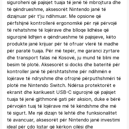
siguroheni që pajisjet tuaja të jenë të mbrojtura dhe
të qëndrueshme, aksesorët Nintendo janë të
dizajnuar për t'ju ndihmuar. Me opsione që
përfshijnë kontrollerë ergonomikë për një përvojë
të rehatshme të lojërave dhe blloqe lidhëse që
sigurojnë lidhjen e qëndrueshme të pajisjeve, këto
produkte janë krijuar për të ofruar vlerë të madhe
për paratë tuaja. Për më tepër, me garanci zyrtare
dhe transport falas në Kosovë, ju mund të blini me
besim të plotë. Aksesorët si docks dhe bateritë për
kontroller janë të përshtatshme për ndihmën e
lojërave të ndryshme dhe ofrojnë përputhshmëri të
plotë me Nintendo Switch. Ndërsa protektorët e
ekranit dhe karikuesit USB-C sigurojnë që pajisjet
tuaja të jenë gjithmonë gati për aksion, duke e bërë
përvojën tuaj të lojërave më të këndshme dhe më
të sigurt. Me një dizajn të lehtë dhe funksionalitet
të avancuar, aksesorët për Nintendo janë investimi
ideal për çdo lojtar që kërkon cilësi dhe