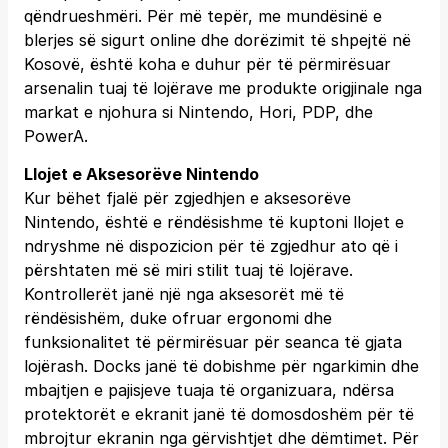
qëndrueshmëri. Për më tepër, me mundësinë e
blerjes së sigurt online dhe dorëzimit të shpejtë në
Kosovë, është koha e duhur për të përmirësuar
arsenalin tuaj të lojërave me produkte origjinale nga
markat e njohura si Nintendo, Hori, PDP, dhe
PowerA.
Llojet e Aksesorëve Nintendo
Kur bëhet fjalë për zgjedhjen e aksesorëve
Nintendo, është e rëndësishme të kuptoni llojet e
ndryshme në dispozicion për të zgjedhur ato që i
përshtaten më së miri stilit tuaj të lojërave.
Kontrollerët janë një nga aksesorët më të
rëndësishëm, duke ofruar ergonomi dhe
funksionalitet të përmirësuar për seanca të gjata
lojërash. Docks janë të dobishme për ngarkimin dhe
mbajtjen e pajisjeve tuaja të organizuara, ndërsa
protektorët e ekranit janë të domosdoshëm për të
mbrojtur ekranin nga gërvishtjet dhe dëmtimet. Për