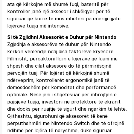
ata që kërkojnë më shumë fuqi, bateritë për
kontroller janë një aksesor i shkëlqyer për të
siguruar që kurrë të mos mbeteni pa energji gjatë
lojërave tuaja më intensive.
Si të Zgjidhni Aksesorët e Duhur për Nintendo
Zgjedhja e aksesorëve të duhur për Nintendo
kërkon vëmendje ndaj disa faktorëve kryesorë.
Fillimisht, përcaktoni llojin e lojërave që luani më
shpesh dhe cilat aksesorë do të përmirësojnë
përvojën tuaj. Për lojërat që kërkojnë shumë
ndërveprim, kontrollerët ergonomikë janë të
domosdoshëm për komoditet dhe performancë
optimale. Nëse jeni i shqetësuar për mbrojtjen e
pajisjeve tuaja, investoni në protektorë të ekranit
dhe docks për ruajtje të sigurt dhe ngarkim të lehtë.
Gjithashtu, sigurohuni që aksesorët të kenë
përputhshmëri me Nintendo Switch dhe të ofrojnë
ndihmë për lojëra të ndryshme, duke siguruar