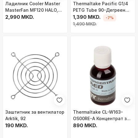
Ладилник Cooler Master
Thermaltake Pacific G1/4
MasterFan MF120 HALO,
PETG Tube 90-Дегреен
120мм, ARGB
2,990 MKD.
Двоен Компресиски
1,390 MKD.
-7%
Фитинг, 16mm OD, Chrome
1,490 MKD.
Заштитник за вентилатор
Thermaltake CL-W163-
Arktik, 92
OS00RE-A Концентрат за
190 MKD.
Ладење, 50 L
890 MKD.