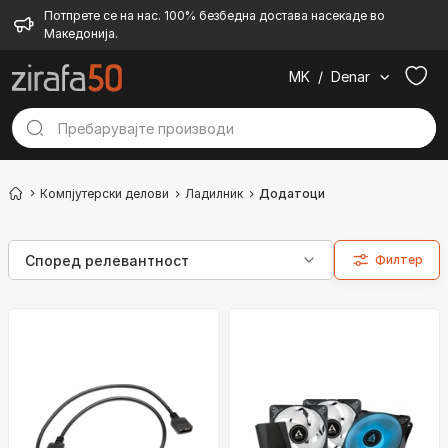
Потпрете се на нас. 100% безбедна достава насекаде во
Македонија.
MK
/
Denar
Компјутерски делови
Ладилник
Додатоци
Филтер