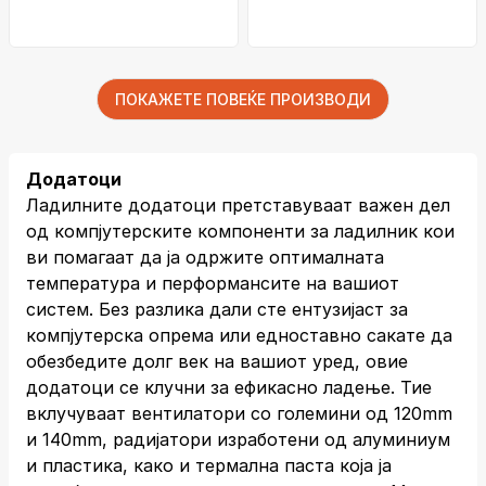
боја
ПОКАЖЕТЕ ПОВЕЌЕ ПРОИЗВОДИ
Додатоци
Ладилните додатоци претставуваат важен дел
од компјутерските компоненти за ладилник кои
ви помагаат да ја одржите оптималната
температура и перформансите на вашиот
систем. Без разлика дали сте ентузијаст за
компјутерска опрема или едноставно сакате да
обезбедите долг век на вашиот уред, овие
додатоци се клучни за ефикасно ладење. Тие
вклучуваат вентилатори со големини од 120mm
и 140mm, радијатори изработени од алуминиум
и пластика, како и термална паста која ја