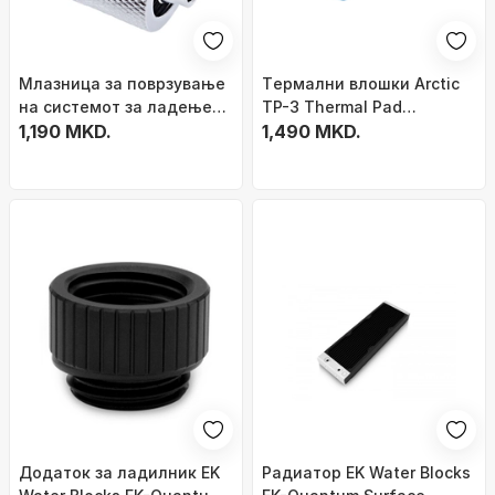
Млазница за поврзување
Tермални влошки Arctic
на системот за ладење
TP-3 Thermal Pad
на вода Alphacool
1,190 MKD.
200x100x0,5мм (пакување
1,490 MKD.
Eiszapfen, G1/4, 16/10mm
од 2)
Додаток за ладилник EK
Радиатор EK Water Blocks