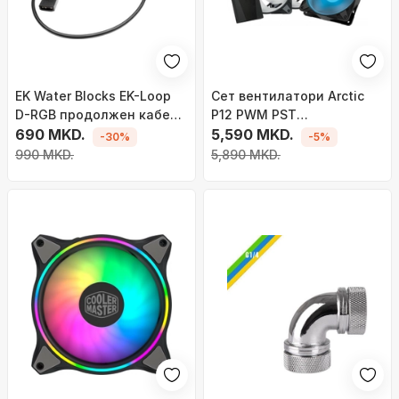
EK Water Blocks EK-Loop
Сет вентилатори Arctic
D-RGB продолжен кабел
P12 PWM PST
(510mm)
690 MKD.
(ACFAN00229A), RGB, 0dB,
5,590 MKD.
-30%
-5%
3 парчиња, 120mm, 0-
990 MKD.
5,890 MKD.
2000 RPM, црна