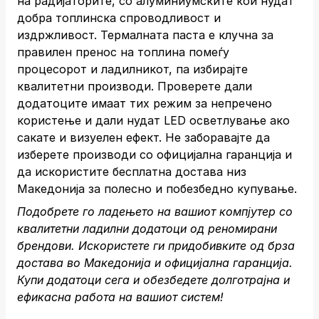
на радијаторите, со алуминиумските кои нудат
добра топлинска спроводливост и
издржливост. Термалната паста е клучна за
правилен пренос на топлина помеѓу
процесорот и ладилникот, па избирајте
квалитетни производи. Проверете дали
додатоците имаат тих режим за непречено
користење и дали нудат LED осветлување ако
сакате и визуелен ефект. Не заборавајте да
изберете производи со официјална гаранција и
да искористите бесплатна достава низ
Македонија за полесно и побезбедно купување.
Подобрете го ладењето на вашиот компјутер со
квалитетни ладилни додатоци од реномирани
брендови. Искористете ги придобивките од брза
достава во Македонија и официјална гаранција.
Купи додатоци сега
и обезбедете долготрајна и
ефикасна работа на вашиот систем!