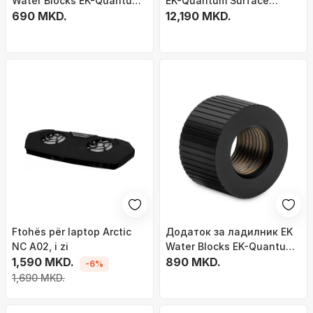
Water Blocks EK-Quantum
EK-Quantum Surface
Torque Micro Extender
690 MKD.
P360M, црн
12,190 MKD.
Static M-F 7mm - Black
Ftohës për laptop Arctic
Додаток за ладилник EK
NC A02, i zi
Water Blocks EK-Quantum
1,590 MKD.
Torque Extender Static F-F
890 MKD.
-6%
14мм- Црна боја
1,690 MKD.