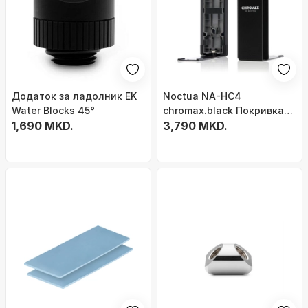
Додаток за ладолник EK
Noctua NA-HC4
Water Blocks 45°
chromax.black Покривка
1,690 MKD.
за ладилник за NH-
3,790 MKD.
D15/D15S