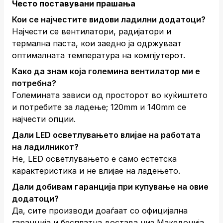
Често поставувани прашања
Кои се најчестите видови ладилни додатоци?
Најчести се вентилатори, радијатори и
термална паста, кои заедно ја одржуваат
оптималната температура на компјутерот.
Како да знам која големина вентилатор ми е
потребна?
Големината зависи од просторот во куќиштето
и потребите за ладење; 120mm и 140mm се
најчести опции.
Дали LED осветлувањето влијае на работата
на ладилникот?
Не, LED осветлувањето е само естетска
карактеристика и не влијае на ладењето.
Дали добивам гаранција при купување на овие
додатоци?
Да, сите производи доаѓаат со официјална
гаранција и бесплатна достава низ Македонија.