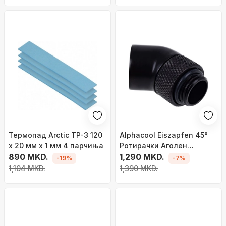
Термопад Arctic TP-3 120
Alphacool Eiszapfen 45°
x 20 мм x 1 мм 4 парчиња
Ротирачки Аголен
890 MKD.
Адаптер G1/4 AG до G1/4
1,290 MKD.
-19%
-7%
IG
1,104 MKD.
1,390 MKD.