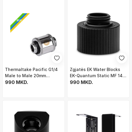
Thermaltake Pacific G1/4
Zgjatës EK Water Blocks
Male to Male 20mm
EK-Quantum Static MF 14, i
Продолжувач
990 MKD.
zi
990 MKD.