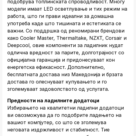
подобрува топлинската спроводливост. Многу
модели имаат LED осветлување и тих режим на
работа, што ги прави идеални за домашна
употреба каде што тишината и естетиката се
важни. Со поддршка од реномирани брендови
како Cooler Master, Thermaltake, NZXT, Corsair и
Deepcool, овие компоненти за ладилник нудат
одлична вредност за парите, долготрајност со
официјална гаранција и придонесуваат кон
енергетска ефикасност. Дополнително,
бесплатната достава низ Македонија и брзата
достава го олеснуваат купувањето и го
зголемуваат задоволството од услугата.
Предности на ладилните додатоци
Избирањето на квалитетни ладилни додатоци
ви овозможува да го подобрите ладењето на
вашиот компјутер, со што се зголемува
неговата издржливост и стабилност. Тие