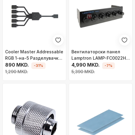
Cooler Master Addressable
Вентилаторски панел
RGB 1-на-5 Разделувачки
Lamptron LAMP-FC0022H,
Кабел
890 MKD.
5.25, црн
4,990 MKD.
-31%
-7%
1,290 MKD.
5,390 MKD.