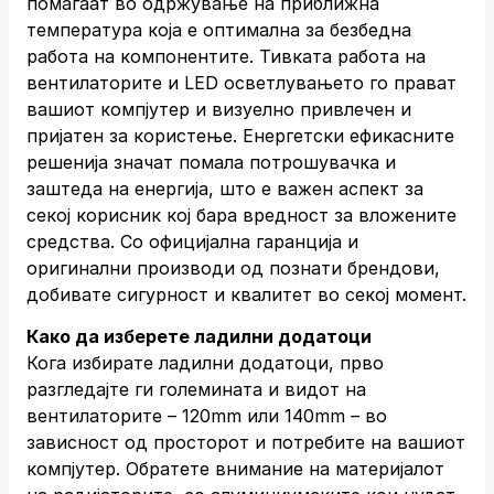
помагаат во одржување на приближна
температура која е оптимална за безбедна
работа на компонентите. Тивката работа на
вентилаторите и LED осветлувањето го прават
вашиот компјутер и визуелно привлечен и
пријатен за користење. Енергетски ефикасните
решенија значат помала потрошувачка и
заштеда на енергија, што е важен аспект за
секој корисник кој бара вредност за вложените
средства. Со официјална гаранција и
оригинални производи од познати брендови,
добивате сигурност и квалитет во секој момент.
Како да изберете ладилни додатоци
Кога избирате ладилни додатоци, прво
разгледајте ги големината и видот на
вентилаторите – 120mm или 140mm – во
зависност од просторот и потребите на вашиот
компјутер. Обратете внимание на материјалот