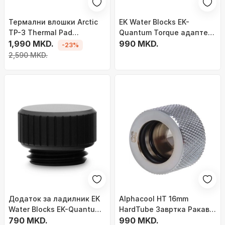
Термални влошки Arctic
EK Water Blocks EK-
TP-3 Thermal Pad
Quantum Torque адаптер
200x100x1,5мм ( 2
1,990 MKD.
90 C° G1/4 Zoll IG на G1/4
990 MKD.
-23%
парчиња)
Zoll IG - Nickel
2,590 MKD.
Додаток за ладилник EK
Alphacool HT 16mm
Water Blocks EK-Quantum
HardTube Завртка Ракав
Torque Micro Plug, црна
790 MKD.
G1/4 - Хром
990 MKD.