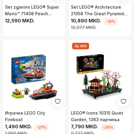
Set zgjerimi LEGO® Super
Set LEGO® Architecture
Mario™ 71408 Peach
21058 The Great Pyramid
Castle, 1216 pjesë
12,590 MKD.
of Giza
10,890 MKD.
-10%
12,077 MKD.
48h
Играчка LEGO City
LEGO® Icons 10315 Quiet
Fireboat
Garden, 1363 парчиња
1,490 MKD.
7,790 MKD.
-21%
-20%
1,890 MKD.
9,737 MKD.