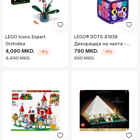
LEGO Icons Expert
LEGO® DOTS 41939
Orchidea
Декорација на чанта -
4,090 MKD.
змеј
790 MKD.
-9%
-11%
4,490 MKD.
890 MKD.