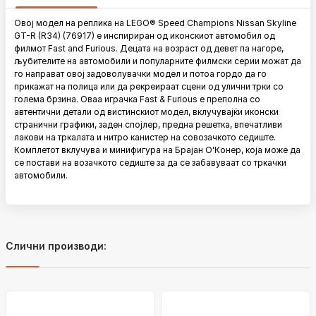
Овој модел на реплика на LEGO® Speed ​​​​Champions Nissan Skyline
GT-R (R34) (76917) е инспириран од иконскиот автомобил од
филмот Fast and Furious. Децата на возраст од девет па нагоре,
љубителите на автомобили и популарните филмски серии можат да
го направат овој задоволувачки модел и потоа гордо да го
прикажат на полица или да рекреираат сцени од улични трки со
голема брзина. Оваа играчка Fast & Furious е преполна со
автентични детали од вистинскиот модел, вклучувајќи иконски
странични графики, заден спојлер, предна решетка, впечатливи
лакови на тркалата и нитро канистер на совозачкото седиште.
Комплетот вклучува и минифигура на Брајан О'Конер, која може да
се постави на возачкото седиште за да се забавуваат со тркачки
автомобили.
Слични производи: