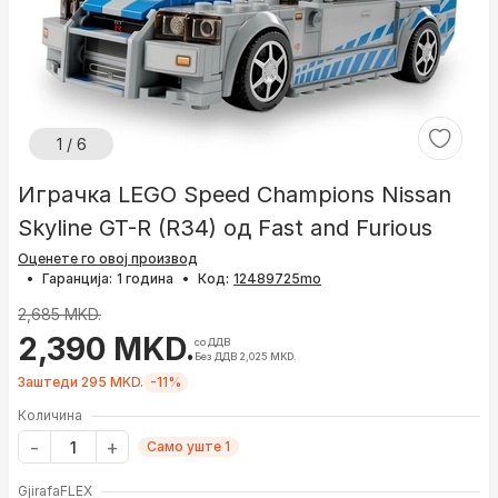
1 / 6
Играчка LEGO Speed ​​​​Champions Nissan
Skyline GT-R (R34) од Fast and Furious
Оценете го овој производ
•
Гаранција:
1 година
•
Код:
2,685 MKD.
2,390 MKD.
со ДДВ
Без ДДВ 2,025 MKD.
Заштеди 295 MKD.
-11%
Количина
Само уште 1
GjirafaFLEX