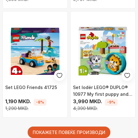
Set LEGO Friends 41725
Set lodër LEGO® DUPLO®
10977 My first puppy and
1,190 MKD.
kitten making sounds, 22
3,990 MKD.
-8%
-9%
pjesë
1,290 MKD.
4,390 MKD.
ПОКАЖЕТЕ ПОВЕЌЕ ПРОИЗВОДИ