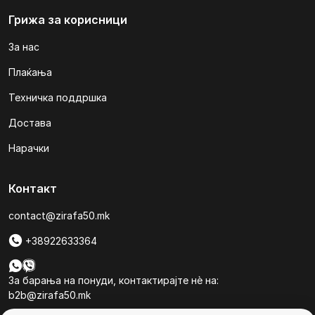
Грижа за корисници
За нас
Плаќања
Техничка поддршка
Достава
Нарачки
Контакт
contact@zirafa50.mk
+38922633364
За барања на понуди, контактирајте нѐ на:
b2b@zirafa50.mk