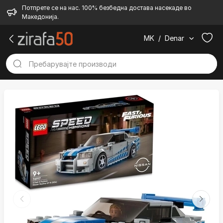
Потпрете се на нас. 100% безбедна достава насекаде во
Македонија.
MK
/
Denar