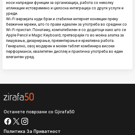
носи напредни функции за организација, работа со неколку
апликации истовремено и целосна интеграција со други услуги и
уреди.
Wi-Fi верзијата нуди брзи и стабилни интернет конекции преку
безжични мрежи, што го прави идеален за употреба во средини со
Wi-Fi пристап. Понатаму, компатибилен е со додатоци како што се
Apple Pencil и Magic Keyboard, претворајќи го во моќна алатка за
пишување, дизајнирање, презентирање и креативна работа.
Генерално, овој модерен и моќен таблет комбинира високи
перформанси, квалитетен дисплеј и практична употреба во еден
елегантен уред.
Останете поврзани со Gjirafa50
Политика За Приватност