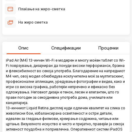
Плаќање на жиро-сметка
На жиро сметка
Опис
Спецификации
Проценки
iPad Air (M4) 13-инчен Wi-Fi е модерен и многу моќен таблет со Wi-
Fi поврзување, дизајниран да понуди високи перформанси, брзина
и флексибилност во секоја употреба. Благодарение на напредниот
M4 чип, овој модел обезбедува исклучителна моќ за мултитаскинг,
професионални апликации, уредување фотографии и видеа, како и
игри со висока графика, работејќи непречено и ефикасно без
одложувања. Неговиот дизајн е тенок, лесен и елегантен, што го
прави погоден за секојдневна употреба дома, училиште или
канцеларија.
13-инчниот Liquid Retina дисплеј нуди одличен квалитет на слика со
живописни бои, избалансирана осветленост и остри детали,
идеален за гледање филмови, креирање содржина, читање или
цртање. Визуелното искуство е чисто и пријатно, правејќи ја секоја
активност поудобна и попривлечна. Оперативниот систем iPadOS