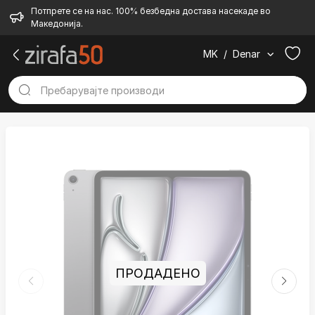
Потпрете се на нас. 100% безбедна достава насекаде во
Македонија.
MK
/
Denar
ПРОДАДЕНО