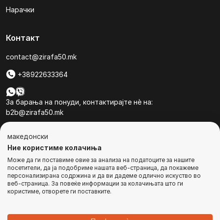
Нарачки
Контакт
contact@zirafa50.mk
+38922633364
За барања на понуди, контактирајте нѐ на:
b2b@zirafa50.mk
Jадранска Магистрала 86, Skopje, North Macedonia
македонски
Ние користиме колачиња
Може да ги поставиме овие за анализа на податоците за нашите
посетители, да ја подобриме нашата веб-страница, да покажеме
персонализирана содржина и да ви дадеме одлично искуство во
веб-страница. За повеќе информации за колачињата што ги
© Сите права се задржани
користиме, отворете ги поставките.
ИЗВЕСТЕТЕ МЕ