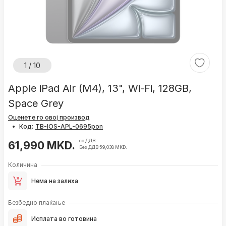
1 / 10
Apple iPad Air (M4), 13", Wi-Fi, 128GB,
Space Grey
Оценете го овој производ
•
Код:
со ДДВ
61,990 MKD.
Без ДДВ 59,038 MKD.
Количина
Нема на залиха
Безбедно плаќање
Исплата во готовина