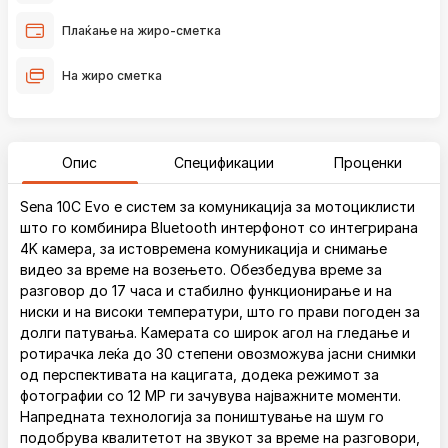
Плаќање на жиро-сметка
На жиро сметка
Опис
Спецификации
Проценки
Sena 10C Evo е систем за комуникација за мотоциклисти
што го комбинира Bluetooth интерфонот со интегрирана
4K камера, за истовремена комуникација и снимање
видео за време на возењето. Обезбедува време за
разговор до 17 часа и стабилно функционирање и на
ниски и на високи температури, што го прави погоден за
долги патувања. Камерата со широк агол на гледање и
ротирачка леќа до 30 степени овозможува јасни снимки
од перспективата на кацигата, додека режимот за
фотографии со 12 MP ги зачувува најважните моменти.
Напредната технологија за поништување на шум го
подобрува квалитетот на звукот за време на разговори,