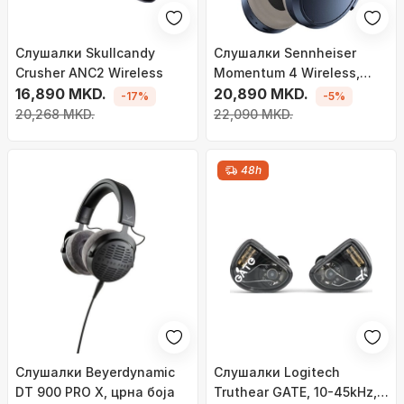
Слушалки Skullcandy
Слушалки Sennheiser
Crusher ANC2 Wireless
Momentum 4 Wireless,
16,890 MKD.
сина боја
20,890 MKD.
-17%
-5%
20,268 MKD.
22,090 MKD.
48h
Слушалки Beyerdynamic
Слушалки Logitech
DT 900 PRO X, црна боја
Truthear GATE, 10-45kHz,