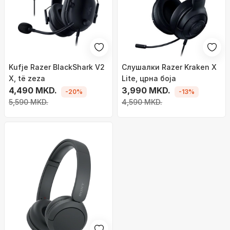
Kufje Razer BlackShark V2
Слушалки Razer Kraken X
X, të zeza
Lite, црна боја
4,490 MKD.
3,990 MKD.
-20%
-13%
5,590 MKD.
4,590 MKD.