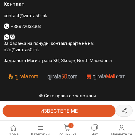
Контакт
contact@zirafa50.mk
+38922633364
За барања на понуди, контактирајте нѐ на:
b2b@zirafa50.mk
Jадранска Магистрала 86, Skopje, North Macedonia
© Сите права се задржани
ИЗВЕСТЕТЕ МЕ
1
Дома
Категории
Најавете се
Кошничка
Чат