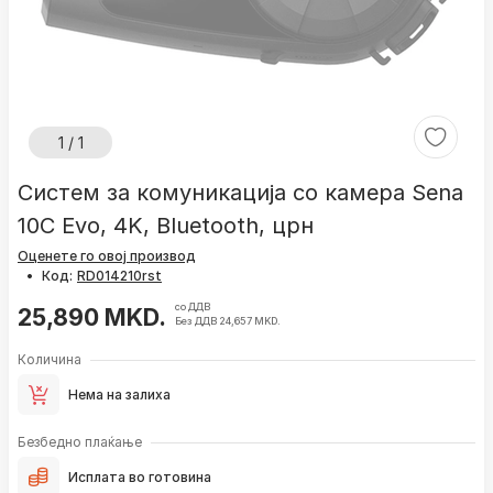
1 / 1
Систем за комуникација со камера Sena
10C Evo, 4K, Bluetooth, црн
Оценете го овој производ
•
Код:
со ДДВ
25,890 MKD.
Без ДДВ 24,657 MKD.
Количина
Нема на залиха
Безбедно плаќање
Исплата во готовина