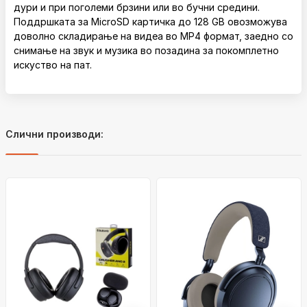
дури и при поголеми брзини или во бучни средини.
Поддршката за MicroSD картичка до 128 GB овозможува
доволно складирање на видеа во MP4 формат, заедно со
снимање на звук и музика во позадина за покомплетно
искуство на пат.
Слични производи: