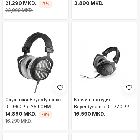
21,290 MKD.
црни
3,890 MKD.
-7%
22,990 MKD.
Слушалки Beyerdynamic
Kopчиња студио
DT 990 Pro 250 OHM
Beyerdynamic DT 770 PRO
14,890 MKD.
X, over ear, 48 Ohm, црни
16,590 MKD.
-9%
16,290 MKD.