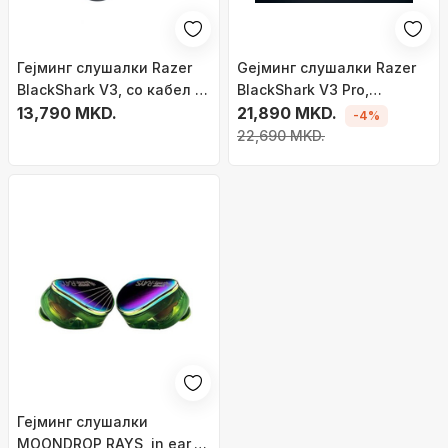
Гејминг слушалки Razer
Geјминг слушалки Razer
BlackShark V3, со кабел и
BlackShark V3 Pro,
безжични, USB Type A
13,790 MKD.
безжични и со кабел, USB
21,890 MKD.
-4%
Bluetooth, бели
и Bluetooth, бели
22,690 MKD.
Гејминг слушалки
MOONDROP RAYS, in ear,