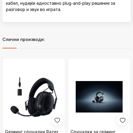
кабел, нудејќи едноставно plug-and-play решение за
разговор и звук во играта.
Слични производи:
Geјминг слушалки Razer
Слушалки за гејминг