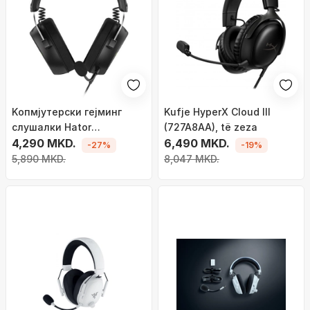
Kопмјутерски гејминг
Kufje HyperX Cloud III
слушалки Hator
(727A8AA), të zeza
Hypergang 3, USB, со
4,290 MKD.
6,490 MKD.
-27%
-19%
микрофон, црни
5,890 MKD.
8,047 MKD.