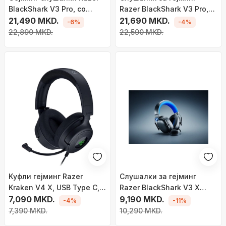
BlackShark V3 Pro, со
Razer BlackShark V3 Pro,
кабел и безжично, USB
21,490 MKD.
безжични и со кабел, USB,
21,690 MKD.
-6%
-4%
Type C и Bluetooth, црни
Bluetooth, црни
22,890 MKD.
22,590 MKD.
Kуфли гејминг Razer
Слушалки за гејминг
Kraken V4 X, USB Type C,
Razer BlackShark V3 X
USB Type A, црни
7,090 MKD.
HyperSpeed, безжични и
9,190 MKD.
-4%
-11%
со кабел, USB Type A,
7,390 MKD.
10,290 MKD.
бели