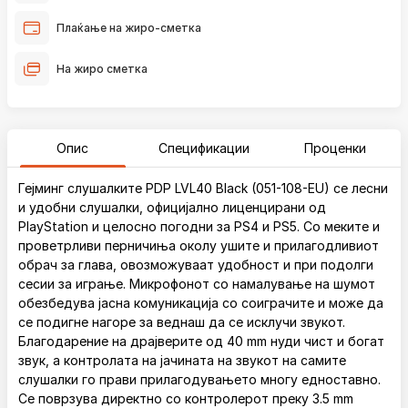
Плаќање на жиро-сметка
На жиро сметка
Опис
Спецификации
Проценки
Гејминг слушалките PDP LVL40 Black (051-108-EU) се лесни
и удобни слушалки, официјално лиценцирани од
PlayStation и целосно погодни за PS4 и PS5. Со меките и
проветрливи перничиња околу ушите и прилагодливиот
обрач за глава, овозможуваат удобност и при подолги
сесии за играње. Микрофонот со намалување на шумот
обезбедува јасна комуникација со соиграчите и може да
се подигне нагоре за веднаш да се исклучи звукот.
Благодарение на драјверите од 40 mm нуди чист и богат
звук, а контролата на јачината на звукот на самите
слушалки го прави прилагодувањето многу едноставно.
Се поврзува директно со контролерот преку 3.5 mm