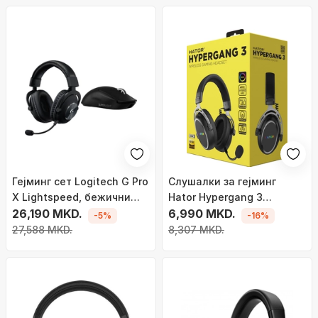
Гејминг сет Logitech G Pro
Слушалки за гејминг
X Lightspeed, бежични
Hator Hypergang 3
слушалки, глушец G Pro X
26,190 MKD.
Wireless, без кабел,
6,990 MKD.
-5%
-16%
Superlight 2, црн
Блутут, црни
27,588 MKD.
8,307 MKD.