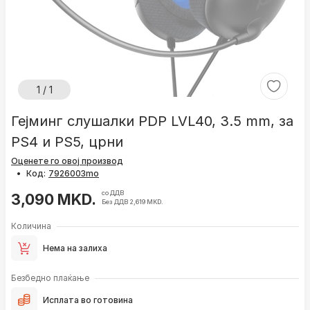
1 / 1
Гејминг слушалки PDP LVL40, 3.5 mm, за
PS4 и PS5, црни
Оценете го овој производ
•
Код:
со ДДВ
3,090 MKD.
Без ДДВ 2,619 MKD.
Количина
Нема на залиха
Безбедно плаќање
Исплата во готовина