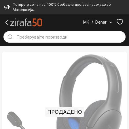
Потпрете се на нас. 100% безбедна достава насекаде во
Македонија.
MK
/
Denar
ПРОДАДЕНО