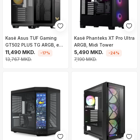
Kasë Asus TUF Gaming
Kasë Phanteks XT Pro Ultra
GT502 PLUS TG ARGB, e
ARGB, Midi Tower
zezë, Midi Tower
11,490 MKD.
5,490 MKD.
-17%
-24%
13,767 MKD.
7,190 MKD.