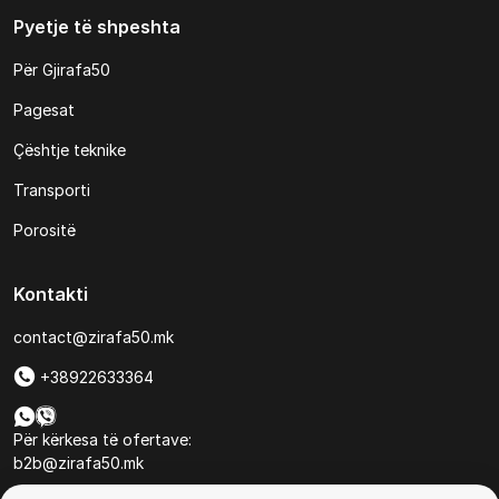
Pyetje të shpeshta
Për Gjirafa50
Pagesat
Çështje teknike
Transporti
Porositë
Kontakti
contact@zirafa50.mk
+38922633364
Për kërkesa të ofertave:
b2b@zirafa50.mk