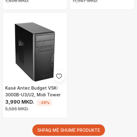
7,406 MKD.
11,947 MKD.
Kasë Antec Budget VSK-
3000B-U3/U2, Midi Tower
3,990 MKD.
-29%
5,586 MKD.
SHFAQ MË SHUMË PRODUKTE