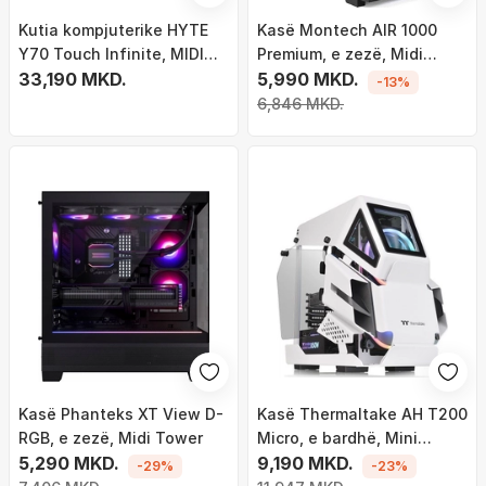
Kutia kompjuterike HYTE
Kasë Montech AIR 1000
Y70 Touch Infinite, MIDI
Premium, e zezë, Midi
Tower, ekran 14.9" me
33,190 MKD.
Tower
5,990 MKD.
-13%
prekje, e zezë
6,846 MKD.
Kasë Phanteks XT View D-
Kasë Thermaltake AH T200
RGB, e zezë, Midi Tower
Micro, e bardhë, Mini
5,290 MKD.
Tower
9,190 MKD.
-29%
-23%