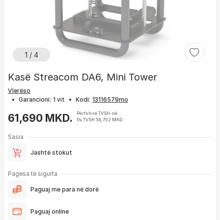
1 / 4
Kasë Streacom DA6, Mini Tower
Vlerëso
•
Garancioni:
1 vit
•
Kodi:
Përfshirë TVSH-në
61,690 MKD.
Pa TVSH 58,752 MKD.
Sasia
Jashtë stokut
Pagesa të sigurta
Paguaj me para në dorë
Paguaj online