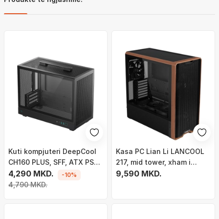
Kuti kompjuteri DeepCool
Kasa PC Lian Li LANCOOL
CH160 PLUS, SFF, ATX PSU,
217, mid tower, xham i
e zezë
4,290 MKD.
temperuar, e zezë
9,590 MKD.
-10%
4,790 MKD.