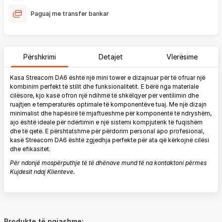
Paguaj me transfer bankar
Përshkrimi
Detajet
Vlerësime
Kasa Streacom DA6 është një mini tower e dizajnuar për të ofruar një
kombinim perfekt të stilit dhe funksionalitetit. E bërë nga materiale
cilësore, kjo kasë ofron një ndihmë të shkëlqyer për ventilimin dhe
ruajtjen e temperaturës optimale të komponentëve tuaj. Me një dizajn
minimalist dhe hapësirë të mjaftueshme për komponentë të ndryshëm,
ajo është ideale për ndërtimin e një sistemi kompjuterik të fuqishëm
dhe të qetë. E përshtatshme për përdorim personal apo profesional,
kasë Streacom DA6 është zgjedhja perfekte për ata që kërkojnë cilësi
dhe efikasitet.
Për ndonjë mospërputhje të të dhënave mund të na kontaktoni përmes
Kujdesit ndaj Klienteve.
Produkte të ngjashme: