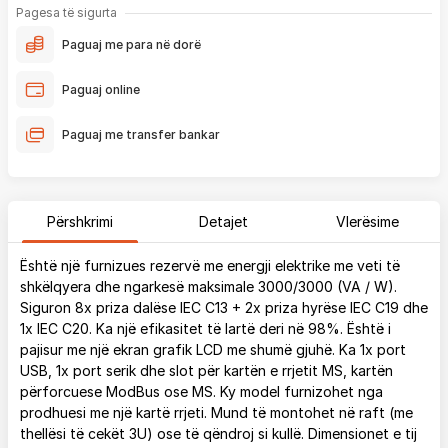
Pagesa të sigurta
Paguaj me para në dorë
Paguaj online
Paguaj me transfer bankar
Përshkrimi
Detajet
Vlerësime
Është një furnizues rezervë me energji elektrike me veti të
shkëlqyera dhe ngarkesë maksimale 3000/3000 (VA / W).
Siguron 8x priza dalëse IEC C13 + 2x priza hyrëse IEC C19 dhe
1x IEC C20. Ka një efikasitet të lartë deri në 98%. Është i
pajisur me një ekran grafik LCD me shumë gjuhë. Ka 1x port
USB, 1x port serik dhe slot për kartën e rrjetit MS, kartën
përforcuese ModBus ose MS. Ky model furnizohet nga
prodhuesi me një kartë rrjeti. Mund të montohet në raft (me
thellësi të cekët 3U) ose të qëndroj si kullë. Dimensionet e tij