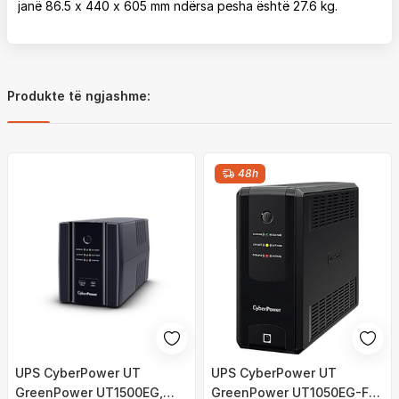
janë 86.5 x 440 x 605 mm ndërsa pesha është 27.6 kg.
Produkte të ngjashme:
48h
UPS CyberPower UT
UPS CyberPower UT
GreenPower UT1500EG,
GreenPower UT1050EG-FR,