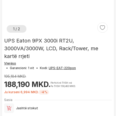
1 / 2
UPS Eaton 9PX 3000i RT2U,
3000VA/3000W, LCD, Rack/Tower, me
kartë rrjeti
Vlerëso
•
Garancioni:
1 vit
•
Kodi:
195,184 MKD.
188,190 MKD.
Përfshirë TVSH-në
Pa TVSH 159,483 MKD.
Ju kurseni 6,994 MKD.
-4%
Sasia
Jashtë stokut