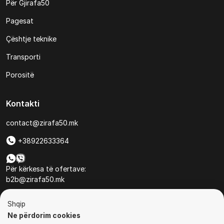
Për Gjirafa50
Pagesat
Çështje teknike
Transporti
Porositë
Kontakti
contact@zirafa50.mk
+38922633364
Për kërkesa të ofertave:
b2b@zirafa50.mk
Jadranska Magistrala No. 86, Skopje, North Macedonia
Shqip
Ne përdorim cookies