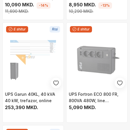
1500VA/900W, USB, priza
10,090 MKD.
1050VA / 630W
8,950 MKD.
-14%
-13%
SHUKO
11,690 MKD.
10,290 MKD.
E shitur
Risi
E shitur
UPS Garun 40KL, 40 kVA
UPS Fortron ECO 800 FR,
40 kW, trefazor, online
800VA 480W, line
253,390 MKD.
interactive, i zi
5,090 MKD.